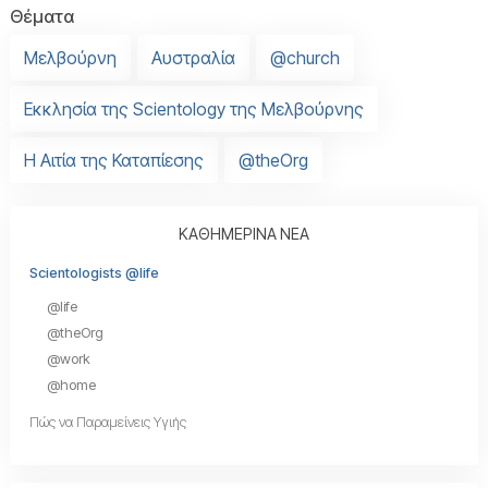
Θέματα
Μελβούρνη
Αυστραλία
@church
Εκκλησία της Scientology της Μελβούρνης
Η Αιτία της Καταπίεσης
@theOrg
ΚΑΘΗΜΕΡΙΝΑ ΝΕΑ
Scientologists @life
@life
@theOrg
@work
@home
Πώς να Παραμείνεις Υγιής