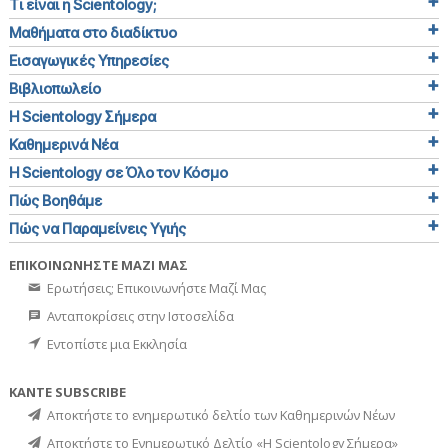
Τι είναι η Scientology;
Μαθήματα στο διαδίκτυο
Εισαγωγικές Υπηρεσίες
Βιβλιοπωλείο
Η Scientology Σήμερα
Καθημερινά Νέα
Η Scientology σε Όλο τον Κόσμο
Πώς Βοηθάμε
Πώς να Παραμείνεις Υγιής
ΕΠΙΚΟΙΝΩΝΗΣΤΕ ΜΑΖΙ ΜΑΣ
Ερωτήσεις; Επικοινωνήστε Μαζί Μας
Ανταποκρίσεις στην Ιστοσελίδα
Εντοπίστε μια Εκκλησία
ΚΑΝΤΕ SUBSCRIBE
Αποκτήστε το ενημερωτικό δελτίο των Καθημερινών Νέων
Αποκτήστε το Ενημερωτικό Δελτίο «Η Scientology Σήμερα»