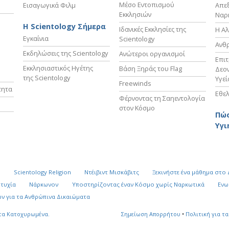
Μέσο Εντοπισμού
Εισαγωγικά Φιλμ
Απε
Εκκλησιών
Ναρ
Η Scientology Σήμερα
Ιδανικές Εκκλησίες της
Η Αλ
Εγκαίνια
Scientology
Ανθ
Εκδηλώσεις της Scientology
Ανώτεροι οργανισμοί
Επι
Εκκλησιαστικός Ηγέτης
Βάση Ξηράς του Flag
Δεον
της Scientology
Υγεί
Freewinds
τητα
Εθελ
Φέρνοντας τη Σαηεντολογία
στον Κόσμο
Πώς
Υγι
k
Scientology Religion
Ντέιβιντ Μισκάβιτς
Ξεκινήστε ένα μάθημα στο
υτυχία
Νάρκωνον
Υποστηρίζοντας έναν Κόσμο χωρίς Ναρκωτικά
Ενω
ν για τα Ανθρώπινα Δικαιώματα
τα Κατοχυρωμένα.
Σημείωση Απορρήτου
•
Πολιτική για τα