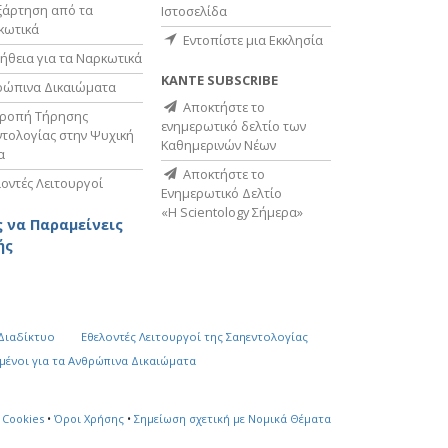
ξάρτηση από τα
Ιστοσελίδα
κωτικά
Εντοπίστε μια Εκκλησία
ήθεια για τα Ναρκωτικά
ΚΑΝΤΕ SUBSCRIBE
ρώπινα Δικαιώματα
Αποκτήστε το
τροπή Τήρησης
ενημερωτικό δελτίο των
τολογίας στην Ψυχική
Καθημερινών Νέων
α
Αποκτήστε το
οντές Λειτουργοί
Ενημερωτικό Δελτίο
«Η Scientology Σήμερα»
 να Παραμείνεις
ής
 Διαδίκτυο
Εθελοντές Λειτουργοί της Σαηεντολογίας
µένοι για τα Ανθρώπινα Δικαιώµατα
 Cookies
•
Όροι Χρήσης
•
Σημείωση σχετική με Νομικά Θέματα