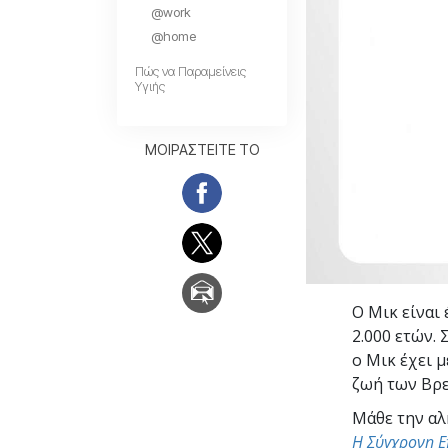
@work
Αγάπη και Μίσος 
Tι είναι η Μεγαλο
@home
Πώς να Παραμείνεις
Υγιής
ΜΟΙΡΑΣΤΕΙΤΕ ΤΟ
Ο Μικ είναι
2.000 ετών. 
ο Μικ έχει 
ζωή των Βρ
Μάθε την αλ
Η Σύγχρονη Ε