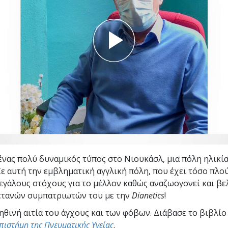
Εθελοντές Λειτουργοί της
–
Σαηεντολογίας
σύνη;
 ένας πολύ δυναμικός τύπος στο Νιουκάσλ, μια πόλη ηλικί
Σε αυτή την εμβληματική αγγλική πόλη, που έχει τόσο πλού
μεγάλους στόχους για το μέλλον καθώς αναζωογονεί και βε
ετανών συμπατριωτών του με την
Dianetics
!
ηθινή αιτία του άγχους και των φόβων. Διάβασε το βιβλί
πιστήμη της Πνευματικής Υγείας
.