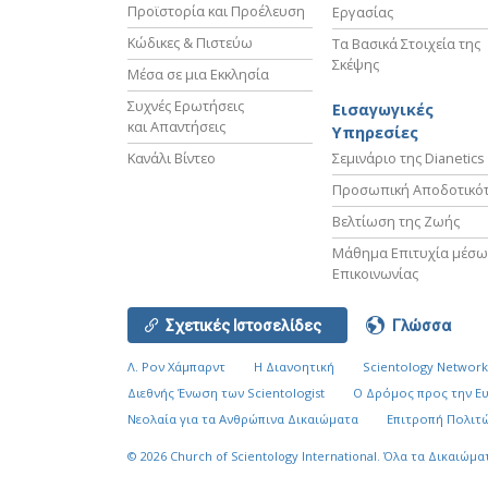
Προϊστορία και Προέλευση
Εργασίας
Κώδικες & Πιστεύω
Τα Βασικά Στοιχεία της
Σκέψης
Μέσα σε μια Εκκλησία
Συχνές Ερωτήσεις
Εισαγωγικές
και Απαντήσεις
Υπηρεσίες
Κανάλι Βίντεο
Σεμινάριο της Dianetics
Προσωπική Αποδοτικό
Βελτίωση της Ζωής
Μάθημα Επιτυχία μέσω
Επικοινωνίας
Σχετικές Ιστοσελίδες
Γλώσσα
Λ. Ρον Χάμπαρντ
Η Διανοητική
Scientology Networ
Διεθνής Ένωση των Scientologist
Ο Δρόμος προς την Ε
Νεολαία για τα Ανθρώπινα Δικαιώματα
Επιτροπή Πολιτώ
© 2026
Church of Scientology International.
Όλα τα Δικαιώμα