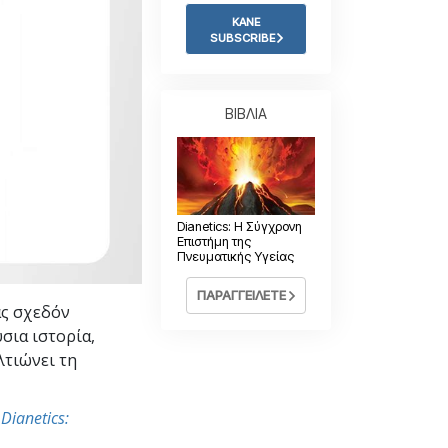
Η Τονική Κλίμακα των
Συναισθημάτων
ΚΑΝΕ
SUBSCRIBE
Φάρμακα και Ναρκωτικά:
Το Πρόβλημα και η Λύση του
Παιδιά
ΒΙΒΛΙΑ
Εργαλεία για τον Χώρο Εργασίας
Ηθική και Καταστάσεις Ηθικής
Η Αιτία της Καταπίεσης
Dianetics: Η Σύγχρονη
Επιστήμη της
Διερευνήσεις
Πνευματικής Υγείας
Τα Βασικά Στοιχεία της Οργάνωσης
ΠΑΡΑΓΓΕΙΛΕΤΕ
ας σχεδόν
Βασικές Αρχές Δημοσίων Σχέσεων
σια ιστορία,
λτιώνει τη
Επιδιώξεις και Στόχοι
Η Τεχνολογία Μελέτης
ο
Dianetics:
Επικοινωνία