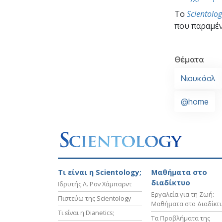
To
Scientolo
που παραμέν
Θέματα
Νιουκάσλ
@home
Τι είναι η Scientology;
Μαθήματα στο
διαδίκτυο
Ιδρυτής Λ. Ρον Χάμπαρντ
Εργαλεία για τη Ζωή:
Πιστεύω της Scientology
Μαθήματα στο Διαδίκτ
Τι είναι η Dianetics;
Τα Προβλήματα της