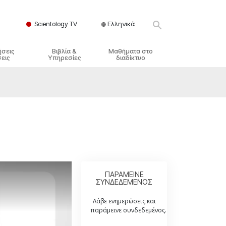
Scientology TV
Ελληνικά
ήσεις
Βιβλία &
Μαθήματα στο
εις
Υπηρεσίες
διαδίκτυο
ικές Αρχές
ικά Βιβλία
Πώς να Επιλύετε Διαμάχες
λησία
φημένα Βιβλία
Τα Δυναμικά της Ύπαρξης
ς Σαηεντολογίας
γωγικές Διαλέξεις
Τα Συστατικά της Κατανόησης
γικά Φιλμ
Λύσεις για ένα Επικίνδυνο
Περιβάλλον
γικές Υπηρεσίες
Βοηθήματα για Ασθένειες και
Ατυχήματα
ΠΑΡΑΜΕΙΝΕ
ΣΥΝΔΕΔΕΜΕΝΟΣ
Ακεραιότητα και Τιμιότητα
Λάβε ενημερώσεις και
Γάμος
παράμεινε συνδεδεμένος.