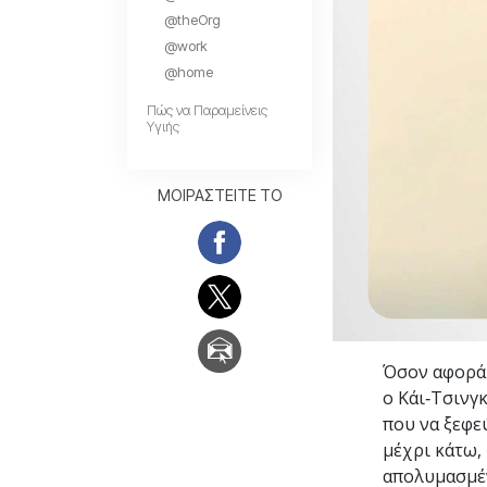
Αγάπη και Μίσος 
@theOrg
Tι είναι η Μεγαλο
@work
@home
Πώς να Παραμείνεις
Υγιής
ΜΟΙΡΑΣΤΕΙΤΕ ΤΟ
Όσον αφορά 
ο Κάι‑Τσινγ
που να ξεφε
μέχρι κάτω, 
απολυμασμέ