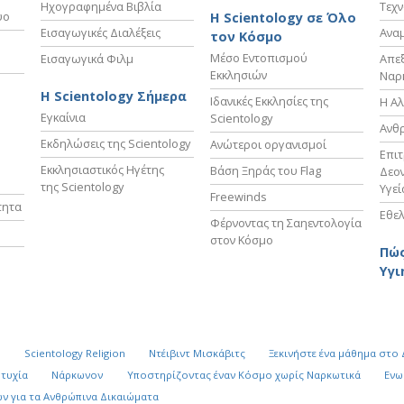
Ηχογραφημένα Βιβλία
Τεχν
υο
Η Scientology σε Όλο
Εισαγωγικές Διαλέξεις
Ανα
τον Κόσμο
Μέσο Εντοπισμού
Εισαγωγικά Φιλμ
Απε
Εκκλησιών
Ναρ
Η Scientology Σήμερα
Ιδανικές Εκκλησίες της
Η Αλ
Εγκαίνια
Scientology
Ανθ
Εκδηλώσεις της Scientology
Ανώτεροι οργανισμοί
Επι
Εκκλησιαστικός Ηγέτης
Βάση Ξηράς του Flag
Δεον
της Scientology
Υγεί
Freewinds
τητα
Εθελ
Φέρνοντας τη Σαηεντολογία
στον Κόσμο
Πώς
Υγι
k
Scientology Religion
Ντέιβιντ Μισκάβιτς
Ξεκινήστε ένα μάθημα στο
υτυχία
Νάρκωνον
Υποστηρίζοντας έναν Κόσμο χωρίς Ναρκωτικά
Ενω
ν για τα Ανθρώπινα Δικαιώματα