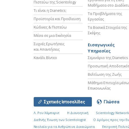
Πιστεύω της Scientology
Μαθήματα στο Διαδίκτ
Τι είναι η Dianetics;
Τα Προβλήματα της
Προϊστορία και Προέλευση
Εργασίας
Κώδικες & Πιστεύω
Τα Βασικά Στοιχεία της
Σκέψης
Μέσα σε μια Εκκλησία
Συχνές Ερωτήσεις
Εισαγωγικές
και Απαντήσεις
Υπηρεσίες
Κανάλι Βίντεο
Σεμινάριο της Dianetics
Προσωπική Αποδοτικό
Βελτίωση της Ζωής
Μάθημα Επιτυχία μέσω
Επικοινωνίας
Σχετικές Ιστοσελίδες
Γλώσσα
Λ. Ρον Χάμπαρντ
Η Διανοητική
Scientology Networ
Διεθνής Ένωση των Scientologist
Ο Δρόμος προς την Ε
Νεολαία για τα Ανθρώπινα Δικαιώματα
Επιτροπή Πολιτώ