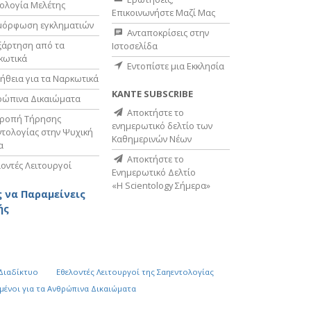
ολογία Μελέτης
Επικοινωνήστε Μαζί Μας
μόρφωση εγκληματιών
Ανταποκρίσεις στην
ξάρτηση από τα
Ιστοσελίδα
κωτικά
Εντοπίστε μια Εκκλησία
ήθεια για τα Ναρκωτικά
ΚΑΝΤΕ SUBSCRIBE
ρώπινα Δικαιώματα
Αποκτήστε το
τροπή Τήρησης
ενημερωτικό δελτίο των
τολογίας στην Ψυχική
Καθημερινών Νέων
α
Αποκτήστε το
οντές Λειτουργοί
Ενημερωτικό Δελτίο
«Η Scientology Σήμερα»
 να Παραμείνεις
ής
 Διαδίκτυο
Εθελοντές Λειτουργοί της Σαηεντολογίας
µένοι για τα Ανθρώπινα Δικαιώµατα