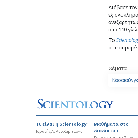
Διάβασε το
εξ ολοκλήρο
ανεξαρτήτως
από 110 γλώ
To
Scientolo
που παραμέν
Θέματα
Καοσιούνγ
Τι είναι η Scientology;
Μαθήματα στο
διαδίκτυο
Ιδρυτής Λ. Ρον Χάμπαρντ
Εργαλεία για τη Ζωή: