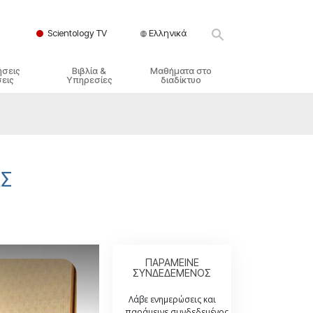
Scientology TV
Ελληνικά
ήσεις
Βιβλία &
Μαθήματα στο
εις
Υπηρεσίες
διαδίκτυο
ικές Αρχές
ικά Βιβλία
Πώς να Επιλύετε Διαμάχες
λησία
φημένα Βιβλία
Τα Δυναμικά της Ύπαρξης
ς Σαηεντολογίας
γωγικές Διαλέξεις
Τα Συστατικά της Κατανόησης
ΑΣ
γικά Φιλμ
Λύσεις για ένα Επικίνδυνο
Περιβάλλον
γικές Υπηρεσίες
Βοηθήματα για Ασθένειες και
Ατυχήματα
Ακεραιότητα και Τιμιότητα
ΠΑΡΑΜΕΙΝΕ
ΣΥΝΔΕΔΕΜΕΝΟΣ
Γάμος
Λάβε ενημερώσεις και
παράμεινε συνδεδεμένος.