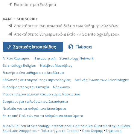
Εντοπίστε μια Εκκλησία
ΚΑΝΤΕ SUBSCRIBE
Αποκτήστε το ενημερωτικό δελτίο των Καθημερινών Νέων
Αποκτήστε το Ενημερωτικό Δελτίο «Η Scientology Σήμερα»
Σχετικές Ιστοσελίδες
Γλώσσα
Λ. Ρον Χάμπαρντ
Η Διανοητική
Scientology Network
Scientology Religion
Ντέιβιντ Μισκάβιτς
Ξεκινήστε ένα μάθημα στο Διαδίκτυο
Εθελοντές Λειτουργοί της Σαηεντολογίας
Διεθνής Ένωση των Scientologist
Ο Δρόμος προς την Ευτυχία
Νάρκωνον
Υποστηρίζοντας έναν Κόσμο χωρίς Ναρκωτικά
Ενωµένοι για τα Ανθρώπινα Δικαιώµατα
Νεολαία για τα Ανθρώπινα Δικαιώματα
Επιτροπή Πολιτών για τα Ανθρώπινα Δικαιώματα
© 2026
Church of Scientology International.
Όλα τα Δικαιώματα Κατοχυρωμένα.
Σημείωση Απορρήτου
•
Πολιτική για τα Cookies
•
Όροι Χρήσης
•
Σημείωση