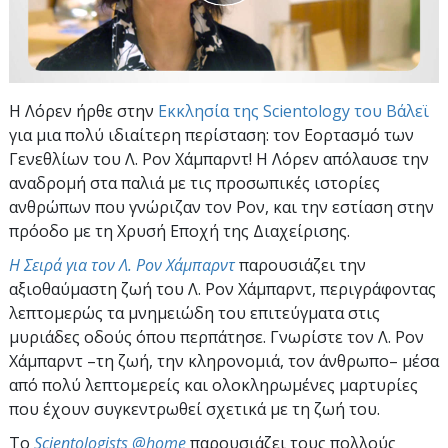
Η Λόρεν ήρθε στην
Εκκλησία της Scientology του Βάλεϊ
για μια πολύ ιδιαίτερη περίσταση: τον Εορτασμό των
Γενεθλίων του Λ. Ρον Χάμπαρντ! Η Λόρεν απόλαυσε την
αναδρομή στα παλιά με τις προσωπικές ιστορίες
ανθρώπων που γνώριζαν τον Ρον, και την εστίαση στην
πρόοδο με τη Χρυσή Εποχή της Διαχείρισης.
Η Σειρά για τον Λ. Ρον Χάμπαρντ
παρουσιάζει την
αξιοθαύμαστη ζωή του Λ. Ρον Χάμπαρντ, περιγράφοντας
λεπτομερώς τα μνημειώδη του επιτεύγματα στις
μυριάδες οδούς όπου περπάτησε. Γνωρίστε τον Λ. Ρον
Χάμπαρντ –τη ζωή, την κληρονομιά, τον άνθρωπο– μέσα
από πολύ λεπτομερείς και ολοκληρωμένες μαρτυρίες
που έχουν συγκεντρωθεί σχετικά με τη ζωή του.
To
Scientologists @home
παρουσιάζει τους πολλούς