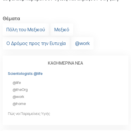
Θέματα
Πόλη του Μεξικού
Μεξικό
Ο Δρόμος προς την Ευτυχία
@work
ΚΑΘΗΜΕΡΙΝΑ ΝΕΑ
Scientologists @life
@life
@theOrg
@work
@home
Πώς να Παραμείνεις Υγιής