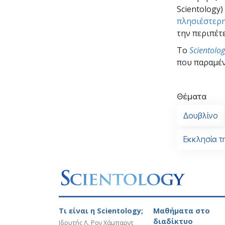
Scientology
πλησιέστερη
την περιπέτε
To
Scientolo
που παραμέν
Θέματα
Δουβλίνο
Εκκλησία τ
Τι είναι η Scientology;
Μαθήματα στο
διαδίκτυο
Ιδρυτής Λ. Ρον Χάμπαρντ