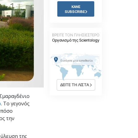
Η Τονική Κλίμακα των
Συναισθημάτων
ΚΑΝΕ
SUBSCRIBE
Φάρμακα και Ναρκωτικά:
Το Πρόβλημα και η Λύση του
Παιδιά
ΒΡΕΙΤΕ ΤΟΝ ΠΛΗΣΙΕΣΤΕΡΟ
Οργανισμό της Scientology
Εργαλεία για τον Χώρο Εργασίας
Ηθική και Καταστάσεις Ηθικής
Η Αιτία της Καταπίεσης
Διερευνήσεις
ΔΕΙΤΕ ΤΗ ΛΙΣΤΑ
Τα Βασικά Στοιχεία της Οργάνωσης
 Σμαραγδένιο
Βασικές Αρχές Δημοσίων Σχέσεων
ο
. Το γεγονός
ι πόσο
Επιδιώξεις και Στόχοι
ος την
Η Τεχνολογία Μελέτης
Επικοινωνία
ύλευση της