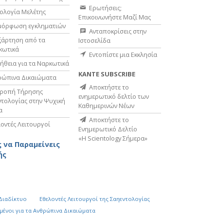
Ερωτήσεις;
ολογία Μελέτης
Επικοινωνήστε Μαζί Μας
μόρφωση εγκληματιών
Ανταποκρίσεις στην
ξάρτηση από τα
Ιστοσελίδα
κωτικά
Εντοπίστε μια Εκκλησία
ήθεια για τα Ναρκωτικά
ΚΑΝΤΕ SUBSCRIBE
ρώπινα Δικαιώματα
Αποκτήστε το
τροπή Τήρησης
ενημερωτικό δελτίο των
τολογίας στην Ψυχική
Καθημερινών Νέων
α
Αποκτήστε το
οντές Λειτουργοί
Ενημερωτικό Δελτίο
«Η Scientology Σήμερα»
 να Παραμείνεις
ής
 Διαδίκτυο
Εθελοντές Λειτουργοί της Σαηεντολογίας
µένοι για τα Ανθρώπινα Δικαιώµατα