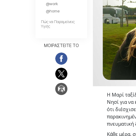
@work
Αγάπη και Μίσος 
Tι είναι η Μεγαλο
@home
Πώς να Παραμείνεις
Υγιής
ΜΟΙΡΑΣΤΕΙΤΕ ΤΟ
Η Μαρί ταξί
Νησί για να
ότι διέσχισ
παρακινημέν
πνευματική 
Κάθε μέρα, 