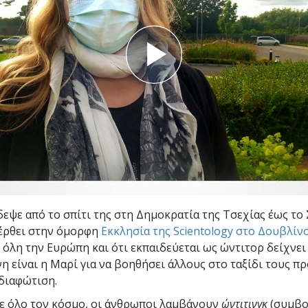
Εθελοντές Λειτουργοί της
–
Σαηεντολογίας
σύνη;
δεψε από το σπίτι της στη Δημοκρατία της Τσεχίας έως το
 έρθει στην όμορφη
Εκκλησία της Scientology στο Δουβλίν
ε όλη την Ευρώπη και ότι εκπαιδεύεται ως ώντιτορ δείχνε
η είναι η Μαρί για να βοηθήσει άλλους στο ταξίδι τους πρ
διαφώτιση.
σε όλο τον κόσμο, οι άνθρωποι λαμβάνουν
ώντιτινγκ
(συμβο