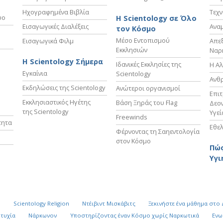
Ηχογραφημένα Βιβλία
Τεχν
υο
Η Scientology σε Όλο
Εισαγωγικές Διαλέξεις
Ανα
τον Κόσμο
Μέσο Εντοπισμού
Εισαγωγικά Φιλμ
Απε
Εκκλησιών
Ναρ
Η Scientology Σήμερα
Ιδανικές Εκκλησίες της
Η Αλ
Εγκαίνια
Scientology
Ανθ
Εκδηλώσεις της Scientology
Ανώτεροι οργανισμοί
Επι
Εκκλησιαστικός Ηγέτης
Βάση Ξηράς του Flag
Δεον
της Scientology
Υγεί
Freewinds
τητα
Εθελ
Φέρνοντας τη Σαηεντολογία
στον Κόσμο
Πώς
Υγι
k
Scientology Religion
Ντέιβιντ Μισκάβιτς
Ξεκινήστε ένα μάθημα στο
υτυχία
Νάρκωνον
Υποστηρίζοντας έναν Κόσμο χωρίς Ναρκωτικά
Ενω