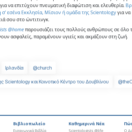
) για να επιτύχουν πνευματική διαφώτιση και ελευθερία.
Βρ
 σ’ εσένα Εκκλησία, Μίσιον ή ομάδα της Scientology
για να
ιά σου στο ώντιτινγκ.
gists @home
παρουσιάζει τους πολλούς ανθρώπους σε όλο 
ουν ασφαλείς, παραμένουν υγιείς και ακμάζουν στη ζωή.
Ιρλανδία
@church
ης Scientology και Κοινοτικό Κέντρο του Δουβλίνου
@theO
Βιβλιοπωλείο
Καθημερινά Νέα
Πώς
Εισαγωγικά Βιβλία
Scientologists @life
Ο Δρ