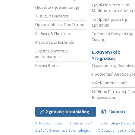
Εργαλεία για τη Ζωή:
Πιστεύω της Scientology
Μαθήματα στο Διαδίκτ
Τι είναι η Dianetics;
Τα Προβλήματα της
Προϊστορία και Προέλευση
Εργασίας
Κώδικες & Πιστεύω
Τα Βασικά Στοιχεία της
Σκέψης
Μέσα σε μια Εκκλησία
Συχνές Ερωτήσεις
Εισαγωγικές
και Απαντήσεις
Υπηρεσίες
Κανάλι Βίντεο
Σεμινάριο της Dianetics
Προσωπική Αποδοτικό
Βελτίωση της Ζωής
Μάθημα Επιτυχία μέσω
Επικοινωνίας
Σχετικές Ιστοσελίδες
Γλώσσα
Λ. Ρον Χάμπαρντ
Η Διανοητική
Scientology Networ
Διεθνής Ένωση των Scientologist
Ο Δρόμος προς την Ε