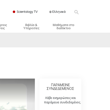
Scientology TV
Ελληνικά
ήσεις
Βιβλία &
Μαθήματα στο
εις
Υπηρεσίες
διαδίκτυο
ικές Αρχές
ικά Βιβλία
Πώς να Επιλύετε Διαμάχες
λησία
φημένα Βιβλία
Τα Δυναμικά της Ύπαρξης
ς Σαηεντολογίας
γωγικές Διαλέξεις
Τα Συστατικά της Κατανόησης
γικά Φιλμ
Λύσεις για ένα Επικίνδυνο
Περιβάλλον
γικές Υπηρεσίες
Βοηθήματα για Ασθένειες και
Ατυχήματα
ΠΑΡΑΜΕΙΝΕ
ΣΥΝΔΕΔΕΜΕΝΟΣ
Ακεραιότητα και Τιμιότητα
Λάβε ενημερώσεις και
Γάμος
παράμεινε συνδεδεμένος.