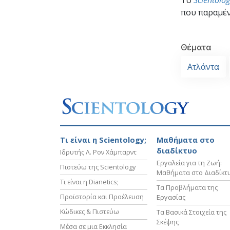
που παραμέν
Θέματα
Ατλάντα
Τι είναι η Scientology;
Μαθήματα στο
διαδίκτυο
Ιδρυτής Λ. Ρον Χάμπαρντ
Εργαλεία για τη Ζωή:
Πιστεύω της Scientology
Μαθήματα στο Διαδίκτ
Τι είναι η Dianetics;
Τα Προβλήματα της
Προϊστορία και Προέλευση
Εργασίας
Κώδικες & Πιστεύω
Τα Βασικά Στοιχεία της
Σκέψης
Μέσα σε μια Εκκλησία