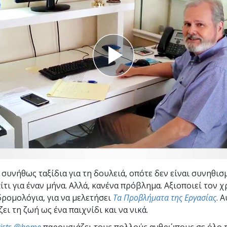
Εθελοντές Λειτουργοί της
–
Σαηεντολογίας
σύνη;
 συνήθως ταξίδια για τη δουλειά, οπότε δεν είναι συνηθισ
ίτι για έναν μήνα. Αλλά, κανένα πρόβλημα. Αξιοποιεί τον 
δρομολόγια, για να μελετήσει
Τα Προβλήματα της Εργασίας
. 
ει τη ζωή ως ένα παιχνίδι και να νικά.
gists @home
παρουσιάζει τους πολλούς ανθρώπους σε όλο 