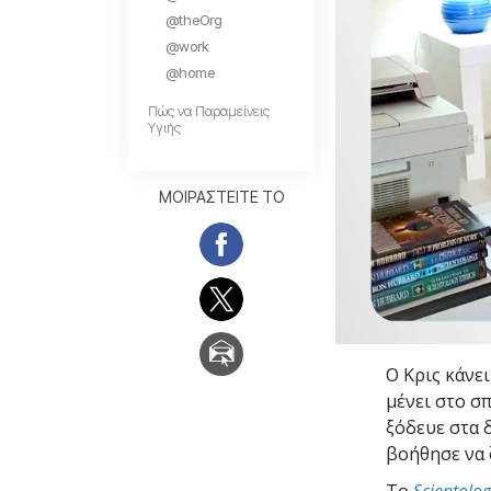
Αγάπη και Μίσος 
@theOrg
Tι είναι η Μεγαλο
@work
@home
Πώς να Παραμείνεις
Υγιής
ΜΟΙΡΑΣΤΕΙΤΕ ΤΟ
Ο Κρις κάνει
μένει στο σπ
ξόδευε στα 
βοήθησε να ζ
To
Scientolo