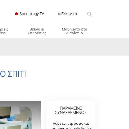
Scientology TV
Ελληνικά
ήσεις
Βιβλία &
Μαθήματα στο
εις
Υπηρεσίες
διαδίκτυο
ικές Αρχές
ικά Βιβλία
Πώς να Επιλύετε Διαμάχες
λησία
φημένα Βιβλία
Τα Δυναμικά της Ύπαρξης
ς Σαηεντολογίας
γωγικές Διαλέξεις
Τα Συστατικά της Κατανόησης
 ΣΠΊΤΙ
γικά Φιλμ
Λύσεις για ένα Επικίνδυνο
Περιβάλλον
γικές Υπηρεσίες
Βοηθήματα για Ασθένειες και
Ατυχήματα
Ακεραιότητα και Τιμιότητα
ΠΑΡΑΜΕΙΝΕ
ΣΥΝΔΕΔΕΜΕΝΟΣ
Γάμος
Λάβε ενημερώσεις και
παράμεινε συνδεδεμένος.