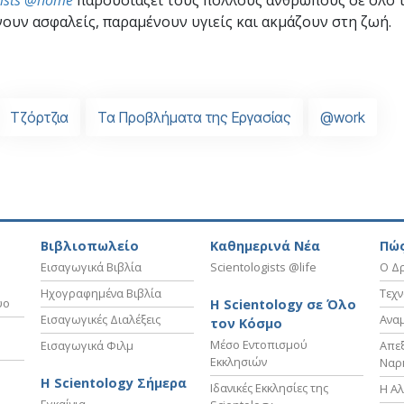
ουν ασφαλείς, παραμένουν υγιείς και ακμάζουν στη ζωή.
Τζόρτζια
Τα Προβλήματα της Εργασίας
@work
Βιβλιοπωλείο
Καθημερινά Νέα
Πώς
Εισαγωγικά Βιβλία
Scientologists @life
Ο Δρ
Ηχογραφημένα Βιβλία
Τεχν
υο
Η Scientology σε Όλο
Εισαγωγικές Διαλέξεις
Ανα
τον Κόσμο
Μέσο Εντοπισμού
Εισαγωγικά Φιλμ
Απε
Εκκλησιών
Ναρ
Η Scientology Σήμερα
Ιδανικές Εκκλησίες της
Η Αλ