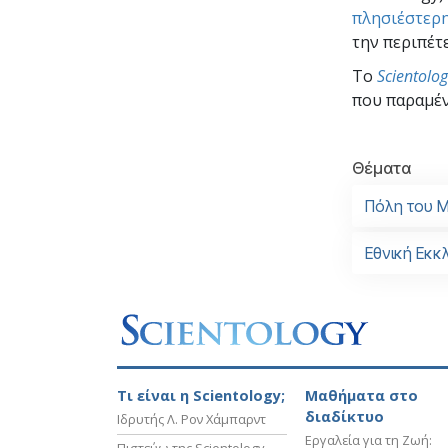
πλησιέστερη
την περιπέτε
To
Scientolo
που παραμέν
Θέματα
Πόλη του Μ
Εθνική Εκκλ
Τι είναι η Scientology;
Μαθήματα στο
διαδίκτυο
Ιδρυτής Λ. Ρον Χάμπαρντ
Εργαλεία για τη Ζωή: