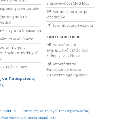
ολογία Μελέτης
Επικοινωνήστε Μαζί Μας
μόρφωση εγκληματιών
Ανταποκρίσεις στην
ξάρτηση από τα
Ιστοσελίδα
κωτικά
Εντοπίστε μια Εκκλησία
ήθεια για τα Ναρκωτικά
ΚΑΝΤΕ SUBSCRIBE
ρώπινα Δικαιώματα
Αποκτήστε το
τροπή Τήρησης
ενημερωτικό δελτίο των
τολογίας στην Ψυχική
Καθημερινών Νέων
α
Αποκτήστε το
οντές Λειτουργοί
Ενημερωτικό Δελτίο
«Η Scientology Σήμερα»
 να Παραμείνεις
ής
 Διαδίκτυο
Εθελοντές Λειτουργοί της Σαηεντολογίας
µένοι για τα Ανθρώπινα Δικαιώµατα