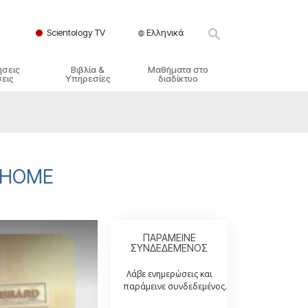
Scientology TV
Ελληνικά
ήσεις
Βιβλία &
Μαθήματα στο
εις
Υπηρεσίες
διαδίκτυο
ικές Αρχές
ικά Βιβλία
Πώς να Επιλύετε Διαμάχες
λησία
φημένα Βιβλία
Τα Δυναμικά της Ύπαρξης
ς Σαηεντολογίας
γωγικές Διαλέξεις
Τα Συστατικά της Κατανόησης
 @HOME
γικά Φιλμ
Λύσεις για ένα Επικίνδυνο
Περιβάλλον
γικές Υπηρεσίες
Βοηθήματα για Ασθένειες και
Ατυχήματα
ΠΑΡΑΜΕΙΝΕ
ΣΥΝΔΕΔΕΜΕΝΟΣ
Ακεραιότητα και Τιμιότητα
Λάβε ενημερώσεις και
Γάμος
παράμεινε συνδεδεμένος.