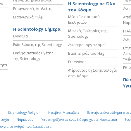
Ηχογραφημένα Βιβλία
Τεχν
υο
Η Scientology σε Όλο
Εισαγωγικές Διαλέξεις
Ανα
τον Κόσμο
Μέσο Εντοπισμού
Εισαγωγικά Φιλμ
Απε
Εκκλησιών
Ναρ
Η Scientology Σήμερα
Ιδανικές Εκκλησίες της
Η Αλ
Εγκαίνια
Scientology
Ανθ
Εκδηλώσεις της Scientology
Ανώτεροι οργανισμοί
Επι
Εκκλησιαστικός Ηγέτης
Βάση Ξηράς του Flag
Δεον
της Scientology
Υγεί
Freewinds
τητα
Εθελ
Φέρνοντας τη Σαηεντολογία
στον Κόσμο
Πώς
Υγι
k
Scientology Religion
Ντέιβιντ Μισκάβιτς
Ξεκινήστε ένα μάθημα στο
υτυχία
Νάρκωνον
Υποστηρίζοντας έναν Κόσμο χωρίς Ναρκωτικά
Ενω
ν για τα Ανθρώπινα Δικαιώματα