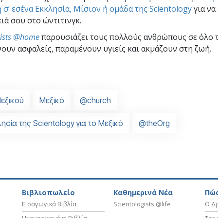
 σ’ εσένα Εκκλησία, Μίσιον ή ομάδα της Scientology
για να
ιά σου στο ώντιτινγκ.
gists @home
παρουσιάζει τους πολλούς ανθρώπους σε όλο 
ουν ασφαλείς, παραμένουν υγιείς και ακμάζουν στη ζωή.
εξικού
Μεξικό
@church
ησία της Scientology για το Μεξικό
@theOrg
Βιβλιοπωλείο
Καθημερινά Νέα
Πώς
Εισαγωγικά Βιβλία
Scientologists @life
Ο Δρ