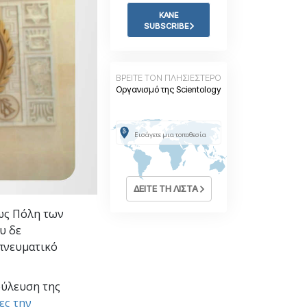
Η Τονική Κλίμακα των
Συναισθημάτων
ΚΑΝΕ
SUBSCRIBE
Φάρμακα και Ναρκωτικά:
Το Πρόβλημα και η Λύση του
Παιδιά
ΒΡΕΙΤΕ ΤΟΝ ΠΛΗΣΙΕΣΤΕΡΟ
Οργανισμό της Scientology
Εργαλεία για τον Χώρο Εργασίας
Ηθική και Καταστάσεις Ηθικής
Η Αιτία της Καταπίεσης
Διερευνήσεις
ΔΕΙΤΕ ΤΗ ΛΙΣΤΑ
Τα Βασικά Στοιχεία της Οργάνωσης
 ως Πόλη των
Βασικές Αρχές Δημοσίων Σχέσεων
υ δε
 πνευματικό
Επιδιώξεις και Στόχοι
Η Τεχνολογία Μελέτης
ύλευση της
Επικοινωνία
ες την