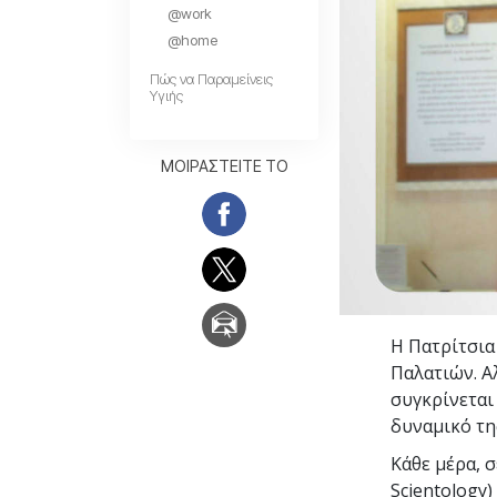
@work
Αγάπη και Μίσος 
Tι είναι η Μεγαλο
@home
Πώς να Παραμείνεις
Υγιής
ΜΟΙΡΑΣΤΕΙΤΕ ΤΟ
Η Πατρίτσια
Παλατιών. Αλ
συγκρίνεται
δυναμικό τη
Κάθε μέρα, 
Scientology