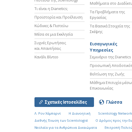
Πιστεύω της Scientology
Μαθήματα στο Διαδίκτ
Τι είναι η Dianetics;
Τα Προβλήματα της
Προϊστορία και Προέλευση
Εργασίας
Κώδικες & Πιστεύω
Τα Βασικά Στοιχεία της
Σκέψης
Μέσα σε μια Εκκλησία
Συχνές Ερωτήσεις
Εισαγωγικές
και Απαντήσεις
Υπηρεσίες
Κανάλι Βίντεο
Σεμινάριο της Dianetics
Προσωπική Αποδοτικό
Βελτίωση της Ζωής
Μάθημα Επιτυχία μέσω
Επικοινωνίας
Σχετικές Ιστοσελίδες
Γλώσσα
Λ. Ρον Χάμπαρντ
Η Διανοητική
Scientology Networ
Διεθνής Ένωση των Scientologist
Ο Δρόμος προς την Ε
Νεολαία για τα Ανθρώπινα Δικαιώματα
Επιτροπή Πολιτώ