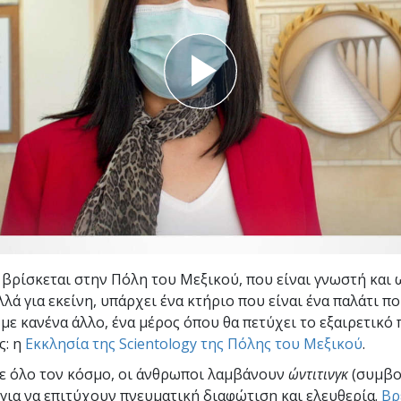
Εθελοντές Λειτουργοί της
–
Σαηεντολογίας
σύνη;
 βρίσκεται στην Πόλη του Μεξικού, που είναι γνωστή και
λά για εκείνη, υπάρχει ένα κτήριο που είναι ένα παλάτι πο
 με κανένα άλλο, ένα μέρος όπου θα πετύχει το εξαιρετικό
ς: η
Εκκλησία της Scientology της Πόλης του Μεξικού
.
σε όλο τον κόσμο, οι άνθρωποι λαμβάνουν
ώντιτινγκ
(συμβο
) για να επιτύχουν πνευματική διαφώτιση και ελευθερία.
Βρ