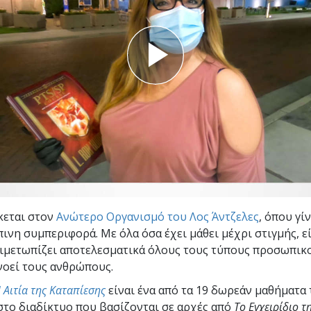
Εθελοντές Λειτουργοί της
–
Σαηεντολογίας
σύνη;
κεται στον
Ανώτερο Οργανισμό του Λος Άντζελες
, όπου γί
ινη συμπεριφορά. Με όλα όσα έχει μάθει μέχρι στιγμής, εί
τιμετωπίζει αποτελεσματικά όλους τους τύπους προσωπικ
νοεί τους ανθρώπους.
 Αιτία της Καταπίεσης
είναι ένα από τα 19 δωρεάν μαθήματα 
 στο διαδίκτυο που βασίζονται σε αρχές από
Το Εγχειρίδιο τ