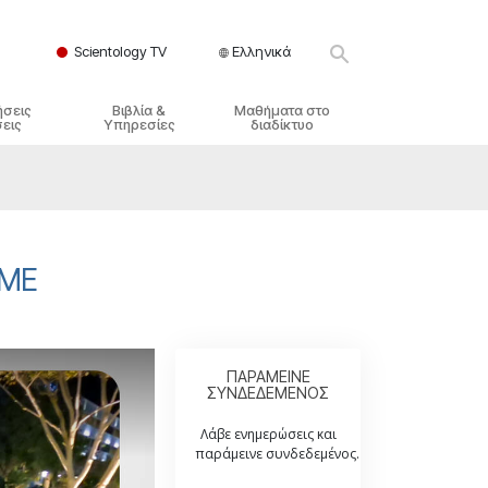
Scientology TV
Ελληνικά
ήσεις
Βιβλία &
Μαθήματα στο
εις
Υπηρεσίες
διαδίκτυο
ικές Αρχές
ικά Βιβλία
Πώς να Επιλύετε Διαμάχες
λησία
φημένα Βιβλία
Τα Δυναμικά της Ύπαρξης
ς Σαηεντολογίας
γωγικές Διαλέξεις
Τα Συστατικά της Κατανόησης
OME
γικά Φιλμ
Λύσεις για ένα Επικίνδυνο
Περιβάλλον
γικές Υπηρεσίες
Βοηθήματα για Ασθένειες και
Ατυχήματα
ΠΑΡΑΜΕΙΝΕ
ΣΥΝΔΕΔΕΜΕΝΟΣ
Ακεραιότητα και Τιμιότητα
Λάβε ενημερώσεις και
Γάμος
παράμεινε συνδεδεμένος.