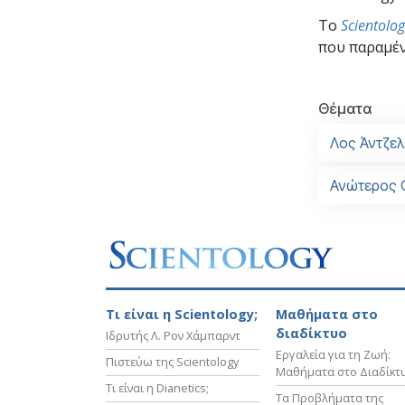
To
Scientolo
που παραμέν
Θέματα
Λος Άντζελ
Ανώτερος 
Τι είναι η Scientology;
Μαθήματα στο
διαδίκτυο
Ιδρυτής Λ. Ρον Χάμπαρντ
Εργαλεία για τη Ζωή:
Πιστεύω της Scientology
Μαθήματα στο Διαδίκτ
Τι είναι η Dianetics;
Τα Προβλήματα της