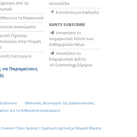
ξάρτηση από τα
Ιστοσελίδα
κωτικά
Εντοπίστε μια Εκκλησία
ήθεια για τα Ναρκωτικά
ΚΑΝΤΕ SUBSCRIBE
ρώπινα Δικαιώματα
Αποκτήστε το
τροπή Τήρησης
ενημερωτικό δελτίο των
τολογίας στην Ψυχική
Καθημερινών Νέων
α
Αποκτήστε το
οντές Λειτουργοί
Ενημερωτικό Δελτίο
«Η Scientology Σήμερα»
 να Παραμείνεις
ής
 Διαδίκτυο
Εθελοντές Λειτουργοί της Σαηεντολογίας
µένοι για τα Ανθρώπινα Δικαιώµατα
 Cookies
•
Όροι Χρήσης
•
Σημείωση σχετική με Νομικά Θέματα