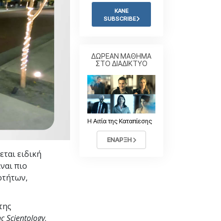
Η Τονική Κλίμακα των
Συναισθημάτων
ΚΑΝΕ
SUBSCRIBE
Φάρμακα και Ναρκωτικά:
Το Πρόβλημα και η Λύση του
Παιδιά
ΔΩΡΕΑΝ ΜΑΘΗΜΑ
ΣΤΟ ΔΙΑΔΙΚΤΥΟ
Εργαλεία για τον Χώρο Εργασίας
Ηθική και Καταστάσεις Ηθικής
Η Αιτία της Καταπίεσης
Η Αιτία της Καταπίεσης
Διερευνήσεις
ΕΝΑΡΞΗ
Τα Βασικά Στοιχεία της Οργάνωσης
νεται ειδική
Βασικές Αρχές Δημοσίων Σχέσεων
ναι πιο
οτήτων,
Επιδιώξεις και Στόχοι
Η Τεχνολογία Μελέτης
της
Επικοινωνία
ης Scientology
.