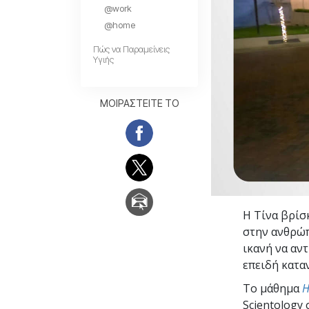
@work
Αγάπη και Μίσος 
Tι είναι η Μεγαλο
@home
Πώς να Παραμείνεις
Υγιής
ΜΟΙΡΑΣΤΕΙΤΕ ΤΟ
Η Τίνα βρίσ
στην ανθρώπ
ικανή να αν
επειδή κατα
Το μάθημα
Η
Scientology