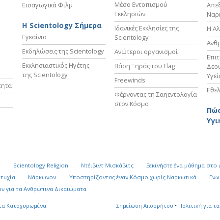
Μέσο Εντοπισμού
Εισαγωγικά Φιλμ
Απε
Εκκλησιών
Ναρ
Η Scientology Σήμερα
Ιδανικές Εκκλησίες της
Η Αλ
Εγκαίνια
Scientology
Ανθ
Εκδηλώσεις της Scientology
Ανώτεροι οργανισμοί
Επι
Εκκλησιαστικός Ηγέτης
Βάση Ξηράς του Flag
Δεον
της Scientology
Υγεί
Freewinds
τητα
Εθελ
Φέρνοντας τη Σαηεντολογία
στον Κόσμο
Πώς
Υγι
k
Scientology Religion
Ντέιβιντ Μισκάβιτς
Ξεκινήστε ένα μάθημα στο
υτυχία
Νάρκωνον
Υποστηρίζοντας έναν Κόσμο χωρίς Ναρκωτικά
Ενω
ν για τα Ανθρώπινα Δικαιώματα
τα Κατοχυρωμένα.
Σημείωση Απορρήτου
•
Πολιτική για τα