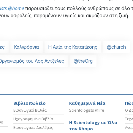
gists @home
παρουσιάζει τους πολλούς ανθρώπους σε όλο 
ουν ασφαλείς, παραμένουν υγιείς και ακμάζουν στη ζωή.
ες
Καλιφόρνια
Η Αιτία της Καταπίεσης
@church
Οργανισμός του Λος Άντζελες
@theOrg
Βιβλιοπωλείο
Καθημερινά Νέα
Πώς
Εισαγωγικά Βιβλία
Scientologists @life
Ο Δρ
Ηχογραφημένα Βιβλία
Τεχν
υο
Η Scientology σε Όλο
Εισαγωγικές Διαλέξεις
Ανα
τον Κόσμο