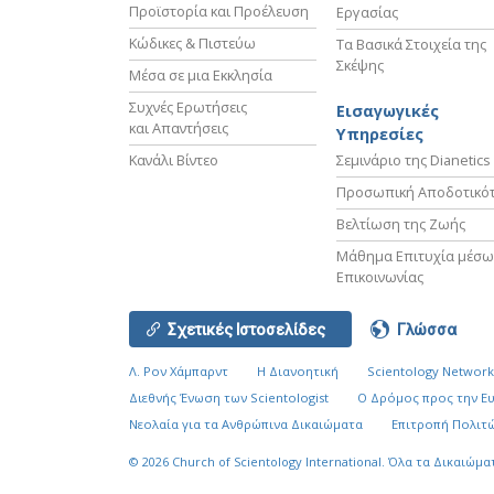
Προϊστορία και Προέλευση
Εργασίας
Κώδικες & Πιστεύω
Τα Βασικά Στοιχεία της
Σκέψης
Μέσα σε μια Εκκλησία
Συχνές Ερωτήσεις
Εισαγωγικές
και Απαντήσεις
Υπηρεσίες
Κανάλι Βίντεο
Σεμινάριο της Dianetics
Προσωπική Αποδοτικό
Βελτίωση της Ζωής
Μάθημα Επιτυχία μέσω
Επικοινωνίας
Σχετικές Ιστοσελίδες
Γλώσσα
Λ. Ρον Χάμπαρντ
Η Διανοητική
Scientology Networ
Διεθνής Ένωση των Scientologist
Ο Δρόμος προς την Ε
Νεολαία για τα Ανθρώπινα Δικαιώματα
Επιτροπή Πολιτώ
© 2026
Church of Scientology International.
Όλα τα Δικαιώμα