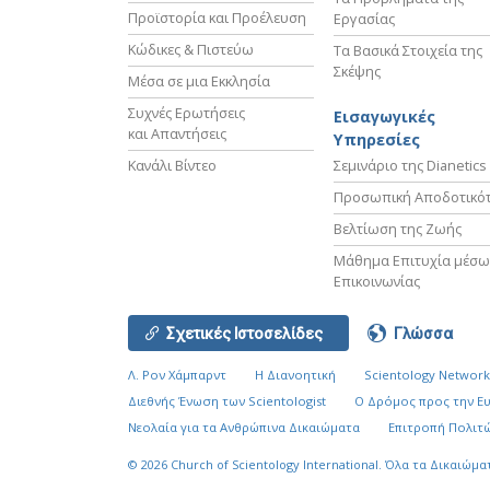
Προϊστορία και Προέλευση
Εργασίας
Κώδικες & Πιστεύω
Τα Βασικά Στοιχεία της
Σκέψης
Μέσα σε μια Εκκλησία
Συχνές Ερωτήσεις
Εισαγωγικές
και Απαντήσεις
Υπηρεσίες
Κανάλι Βίντεο
Σεμινάριο της Dianetics
Προσωπική Αποδοτικό
Βελτίωση της Ζωής
Μάθημα Επιτυχία μέσω
Επικοινωνίας
Σχετικές Ιστοσελίδες
Γλώσσα
Λ. Ρον Χάμπαρντ
Η Διανοητική
Scientology Networ
Διεθνής Ένωση των Scientologist
Ο Δρόμος προς την Ε
Νεολαία για τα Ανθρώπινα Δικαιώματα
Επιτροπή Πολιτώ
© 2026
Church of Scientology International.
Όλα τα Δικαιώμα