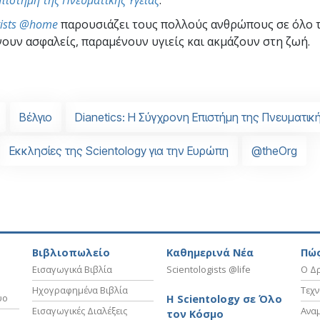
gists @home
παρουσιάζει τους πολλούς ανθρώπους σε όλο 
ουν ασφαλείς, παραμένουν υγιείς και ακμάζουν στη ζωή.
Βέλγιο
Dianetics: Η Σύγχρονη Επιστήμη της Πνευματικ
Εκκλησίες της Scientology για την Ευρώπη
@theOrg
Βιβλιοπωλείο
Καθημερινά Νέα
Πώς
Εισαγωγικά Βιβλία
Scientologists @life
Ο Δρ
Ηχογραφημένα Βιβλία
Τεχν
υο
Η Scientology σε Όλο
Εισαγωγικές Διαλέξεις
Ανα
τον Κόσμο