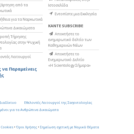
ξάρτηση από τα
Ιστοσελίδα
κωτικά
Εντοπίστε μια Εκκλησία
ήθεια για τα Ναρκωτικά
ΚΑΝΤΕ SUBSCRIBE
ρώπινα Δικαιώματα
Αποκτήστε το
τροπή Τήρησης
ενημερωτικό δελτίο των
τολογίας στην Ψυχική
Καθημερινών Νέων
α
Αποκτήστε το
οντές Λειτουργοί
Ενημερωτικό Δελτίο
«Η Scientology Σήμερα»
 να Παραμείνεις
ής
 Διαδίκτυο
Εθελοντές Λειτουργοί της Σαηεντολογίας
µένοι για τα Ανθρώπινα Δικαιώµατα
 Cookies
•
Όροι Χρήσης
•
Σημείωση σχετική με Νομικά Θέματα