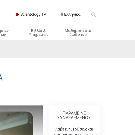
Scientology TV
Ελληνικά
ήσεις
Βιβλία &
Μαθήματα στο
εις
Υπηρεσίες
διαδίκτυο
ικές Αρχές
ικά Βιβλία
Πώς να Επιλύετε Διαμάχες
λησία
φημένα Βιβλία
Τα Δυναμικά της Ύπαρξης
ς Σαηεντολογίας
γωγικές Διαλέξεις
Τα Συστατικά της Κατανόησης
Α
γικά Φιλμ
Λύσεις για ένα Επικίνδυνο
Περιβάλλον
γικές Υπηρεσίες
Βοηθήματα για Ασθένειες και
Ατυχήματα
Ακεραιότητα και Τιμιότητα
ΠΑΡΑΜΕΙΝΕ
ΣΥΝΔΕΔΕΜΕΝΟΣ
Γάμος
Λάβε ενημερώσεις και
παράμεινε συνδεδεμένος.