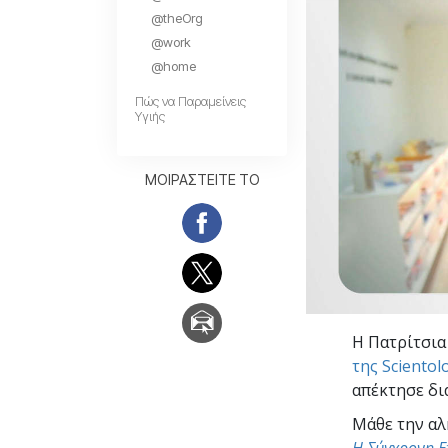
Αγάπη και Μίσος 
@theOrg
Tι είναι η Μεγαλο
@work
@home
Πώς να Παραμείνεις
Υγιής
ΜΟΙΡΑΣΤΕΙΤΕ ΤΟ
Η Πατρίτσια
της Scientol
απέκτησε δι
Μάθε την αλ
Η Σύγχρονη Ε