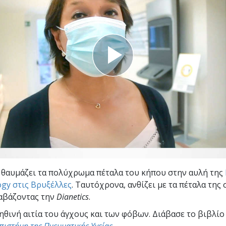
Εθελοντές Λειτουργοί της
–
Σαηεντολογίας
σύνη;
 θαυμάζει τα πολύχρωμα πέταλα του κήπου στην αυλή της
ogy στις Βρυξέλλες
. Ταυτόχρονα, ανθίζει με τα πέταλα της
αβάζοντας την
Dianetics
.
ηθινή αιτία του άγχους και των φόβων. Διάβασε το βιβλί
πιστήμη της Πνευματικής Υγείας
.