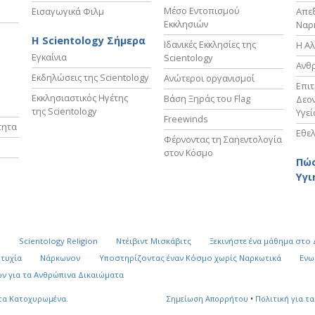
Μέσο Εντοπισμού
Εισαγωγικά Φιλμ
Απε
Εκκλησιών
Ναρ
Η Scientology Σήμερα
Ιδανικές Εκκλησίες της
Η Αλ
Εγκαίνια
Scientology
Ανθ
Εκδηλώσεις της Scientology
Ανώτεροι οργανισμοί
Επι
Εκκλησιαστικός Ηγέτης
Βάση Ξηράς του Flag
Δεον
της Scientology
Υγεί
Freewinds
τητα
Εθελ
Φέρνοντας τη Σαηεντολογία
στον Κόσμο
Πώς
Υγι
k
Scientology Religion
Ντέιβιντ Μισκάβιτς
Ξεκινήστε ένα μάθημα στο
υτυχία
Νάρκωνον
Υποστηρίζοντας έναν Κόσμο χωρίς Ναρκωτικά
Ενω
ν για τα Ανθρώπινα Δικαιώματα
τα Κατοχυρωμένα.
Σημείωση Απορρήτου
•
Πολιτική για τα