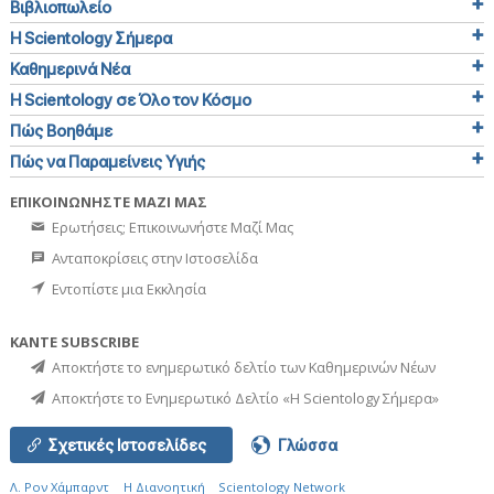
Βιβλιοπωλείο
Η Scientology Σήμερα
Καθημερινά Νέα
Η Scientology σε Όλο τον Κόσμο
Πώς Βοηθάμε
Πώς να Παραμείνεις Υγιής
ΕΠΙΚΟΙΝΩΝΗΣΤΕ ΜΑΖΙ ΜΑΣ
Ερωτήσεις; Επικοινωνήστε Μαζί Μας
Ανταποκρίσεις στην Ιστοσελίδα
Εντοπίστε μια Εκκλησία
ΚΑΝΤΕ SUBSCRIBE
Αποκτήστε το ενημερωτικό δελτίο των Καθημερινών Νέων
Αποκτήστε το Ενημερωτικό Δελτίο «Η Scientology Σήμερα»
Σχετικές Ιστοσελίδες
Γλώσσα
Λ. Ρον Χάμπαρντ
Η Διανοητική
Scientology Network