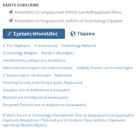
ΚΑΝΤΕ SUBSCRIBE
Αποκτήστε το ενημερωτικό δελτίο των Καθημερινών Νέων
Αποκτήστε το Ενημερωτικό Δελτίο «Η Scientology Σήμερα»
Σχετικές Ιστοσελίδες
Γλώσσα
Λ. Ρον Χάμπαρντ
Η Διανοητική
Scientology Network
Scientology Religion
Ντέιβιντ Μισκάβιτς
Ξεκινήστε ένα μάθημα στο Διαδίκτυο
Εθελοντές Λειτουργοί της Σαηεντολογίας
Διεθνής Ένωση των Scientologist
Ο Δρόμος προς την Ευτυχία
Νάρκωνον
Υποστηρίζοντας έναν Κόσμο χωρίς Ναρκωτικά
Ενωµένοι για τα Ανθρώπινα Δικαιώµατα
Νεολαία για τα Ανθρώπινα Δικαιώματα
Επιτροπή Πολιτών για τα Ανθρώπινα Δικαιώματα
© 2026
Church of Scientology International.
Όλα τα Δικαιώματα Κατοχυρωμένα.
Σημείωση Απορρήτου
•
Πολιτική για τα Cookies
•
Όροι Χρήσης
•
Σημείωση
σχετική με Νομικά Θέματα