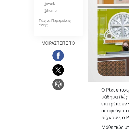
@work
Αγάπη και Μίσος 
Tι είναι η Μεγαλο
@home
Πώς να Παραμείνεις
Υγιής
ΜΟΙΡΑΣΤΕΙΤΕ ΤΟ
Ο Ρίκι επισ
μάθημα
Πώς 
επιτρέπουν 
αποφεύγει το
ρίχνουν, ο Ρ
Μάθε πώς μπ