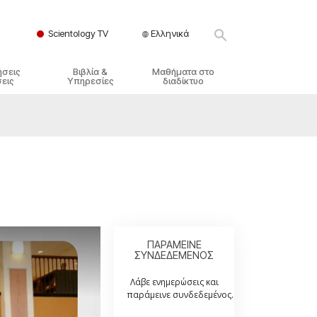
Scientology TV
Ελληνικά
ήσεις
Βιβλία &
Μαθήματα στο
εις
Υπηρεσίες
διαδίκτυο
ικές Αρχές
ικά Βιβλία
Πώς να Επιλύετε Διαμάχες
λησία
φημένα Βιβλία
Τα Δυναμικά της Ύπαρξης
ς Σαηεντολογίας
γωγικές Διαλέξεις
Τα Συστατικά της Κατανόησης
γικά Φιλμ
Λύσεις για ένα Επικίνδυνο
Περιβάλλον
γικές Υπηρεσίες
Βοηθήματα για Ασθένειες και
Ατυχήματα
ΠΑΡΑΜΕΙΝΕ
ΣΥΝΔΕΔΕΜΕΝΟΣ
Ακεραιότητα και Τιμιότητα
Λάβε ενημερώσεις και
Γάμος
παράμεινε συνδεδεμένος.