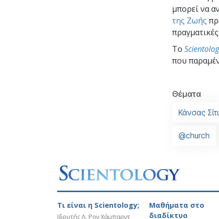
μπορεί να α
της Ζωής
πρ
πραγματικές
To
Scientolo
που παραμέν
Θέματα
Κάνσας Σίτι
@church
Τι είναι η Scientology;
Μαθήματα στο
διαδίκτυο
Ιδρυτής Λ. Ρον Χάμπαρντ