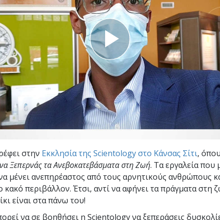
Εθελοντές Λειτουργοί της
–
Σαηεντολογίας
σύνη;
τρέφει στην
Εκκλησία της Scientology στο Κάνσας Σίτι
, όπου
να Ξεπερνάς τα Ανεβοκατεβάσματα στη Ζωή
. Τα εργαλεία που 
να μένει ανεπηρέαστος από τους αρνητικούς ανθρώπους κα
 κακό περιβάλλον. Έτσι, αντί να αφήνει τα πράγματα στη ζ
ίκι είναι στα πάνω του!
ορεί να σε βοηθήσει η Scientology να ξεπεράσεις δυσκολί