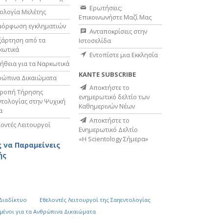
Ερωτήσεις;
ολογία Μελέτης
Επικοινωνήστε Μαζί Μας
μόρφωση εγκληματιών
Ανταποκρίσεις στην
ξάρτηση από τα
Ιστοσελίδα
κωτικά
Εντοπίστε μια Εκκλησία
ήθεια για τα Ναρκωτικά
ΚΑΝΤΕ SUBSCRIBE
ρώπινα Δικαιώματα
Αποκτήστε το
τροπή Τήρησης
ενημερωτικό δελτίο των
τολογίας στην Ψυχική
Καθημερινών Νέων
α
Αποκτήστε το
οντές Λειτουργοί
Ενημερωτικό Δελτίο
«Η Scientology Σήμερα»
 να Παραμείνεις
ής
 Διαδίκτυο
Εθελοντές Λειτουργοί της Σαηεντολογίας
µένοι για τα Ανθρώπινα Δικαιώµατα