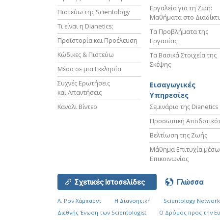
Εργαλεία για τη Ζωή:
Πιστεύω της Scientology
Μαθήματα στο Διαδίκτ
Τι είναι η Dianetics;
Τα Προβλήματα της
Προϊστορία και Προέλευση
Εργασίας
Κώδικες & Πιστεύω
Τα Βασικά Στοιχεία της
Σκέψης
Μέσα σε μια Εκκλησία
Συχνές Ερωτήσεις
Εισαγωγικές
και Απαντήσεις
Υπηρεσίες
Κανάλι Βίντεο
Σεμινάριο της Dianetics
Προσωπική Αποδοτικό
Βελτίωση της Ζωής
Μάθημα Επιτυχία μέσω
Επικοινωνίας
Σχετικές Ιστοσελίδες
Γλώσσα
Λ. Ρον Χάμπαρντ
Η Διανοητική
Scientology Networ
Διεθνής Ένωση των Scientologist
Ο Δρόμος προς την Ε