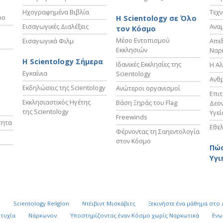
Ηχογραφημένα Βιβλία
Τεχν
υο
Η Scientology σε Όλο
Εισαγωγικές Διαλέξεις
Ανα
τον Κόσμο
Μέσο Εντοπισμού
Εισαγωγικά Φιλμ
Απε
Εκκλησιών
Ναρ
Η Scientology Σήμερα
Ιδανικές Εκκλησίες της
Η Αλ
Εγκαίνια
Scientology
Ανθ
Εκδηλώσεις της Scientology
Ανώτεροι οργανισμοί
Επι
Εκκλησιαστικός Ηγέτης
Βάση Ξηράς του Flag
Δεον
της Scientology
Υγεί
Freewinds
τητα
Εθελ
Φέρνοντας τη Σαηεντολογία
στον Κόσμο
Πώς
Υγι
k
Scientology Religion
Ντέιβιντ Μισκάβιτς
Ξεκινήστε ένα μάθημα στο
υτυχία
Νάρκωνον
Υποστηρίζοντας έναν Κόσμο χωρίς Ναρκωτικά
Ενω