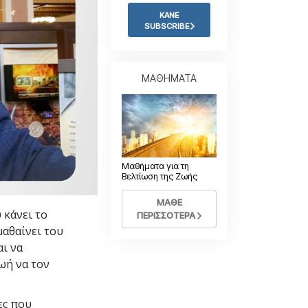
Η Τονική Κλίμακα των
Συναισθημάτων
ΚΑΝΕ
SUBSCRIBE
Φάρμακα και Ναρκωτικά:
Το Πρόβλημα και η Λύση του
Παιδιά
ΜΑΘΗΜΑΤΑ
Εργαλεία για τον Χώρο Εργασίας
Ηθική και Καταστάσεις Ηθικής
Η Αιτία της Καταπίεσης
Μαθήματα για τη
Διερευνήσεις
Βελτίωση της Ζωής
Τα Βασικά Στοιχεία της Οργάνωσης
ΜΑΘΕ
 κάνει το
ΠΕΡΙΣΣΟΤΕΡΑ
Βασικές Αρχές Δημοσίων Σχέσεων
μαθαίνει του
ι να
Επιδιώξεις και Στόχοι
ωή να τον
Η Τεχνολογία Μελέτης
Επικοινωνία
ες που