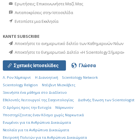
Ερωτήσεις; Επικοινωνήστε Μαζί Μας
Ανταποκρίσεις στην Ιστοσελίδα
Εντοπίστε μια Εκκλησία
ΚΑΝΤΕ SUBSCRIBE
Αποκτήστε το ενημερωτικό δελτίο των Καθημερινών Νέων
Αποκτήστε το Ενημερωτικό Δελτίο «Η Scientology Σήμερα»
Σχετικές Ιστοσελίδες
Γλώσσα
Λ. Ρον Χάμπαρντ
Η Διανοητική
Scientology Network
Scientology Religion
Ντέιβιντ Μισκάβιτς
Ξεκινήστε ένα μάθημα στο Διαδίκτυο
Εθελοντές Λειτουργοί της Σαηεντολογίας
Διεθνής Ένωση των Scientologist
Ο Δρόμος προς την Ευτυχία
Νάρκωνον
Υποστηρίζοντας έναν Κόσμο χωρίς Ναρκωτικά
Ενωµένοι για τα Ανθρώπινα Δικαιώµατα
Νεολαία για τα Ανθρώπινα Δικαιώματα
Επιτροπή Πολιτών για τα Ανθρώπινα Δικαιώματα