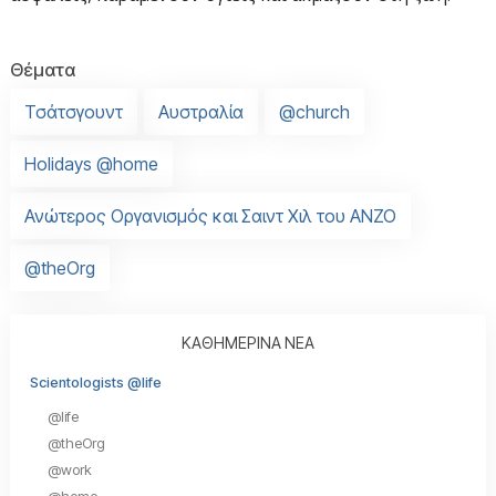
Θέματα
Τσάτσγουντ
Αυστραλία
@church
Holidays @home
Ανώτερος Οργανισμός και Σαιντ Χιλ του ANZO
@theOrg
ΚΑΘΗΜΕΡΙΝΑ ΝΕΑ
Scientologists @life
@life
@theOrg
@work