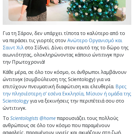
Για τη Σάρον, δεν υπάρχει τίποτα το καλύτερο από το
να περάσει τις γιορτές στον
Ανώτερο Οργανισμό και
Σαιντ Χιλ
στο Σίδνεϊ. Δίνει στον εαυτό της το δώρο της
αιωνιότητας, ολοκληρώνοντας κάποιο
ώντιτινγκ
πριν
την Πρωτοχρονιά!
Κάθε μέρα, σε όλο τον κόσμο, οι άνθρωποι λαμβάνουν
ώντιτινγκ
(συμβούλευση της Scientology) για να
επιτύχουν πνευματική διαφώτιση και ελευθερία.
Βρες
την πλησιέστερη σ’ εσένα Εκκλησία, Μίσιον ή ομάδα της
Scientology
για να ξεκινήσεις την περιπέτειά σου στο
ώντιτινγκ.
To
Scientologists @home
παρουσιάζει τους πολλούς
ανθρώπους σε όλο τον κόσμο που παραμένουν
ασφαλείς, παραμένουν υγιείς και ακμάζουν στη ζωή.