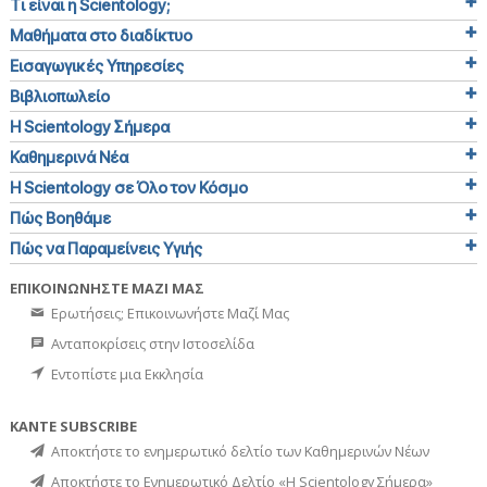
Τι είναι η Scientology;
Μαθήματα στο διαδίκτυο
Εισαγωγικές Υπηρεσίες
Βιβλιοπωλείο
Η Scientology Σήμερα
Καθημερινά Νέα
Η Scientology σε Όλο τον Κόσμο
Πώς Βοηθάμε
Πώς να Παραμείνεις Υγιής
ΕΠΙΚΟΙΝΩΝΗΣΤΕ ΜΑΖΙ ΜΑΣ
Ερωτήσεις; Επικοινωνήστε Μαζί Μας
Ανταποκρίσεις στην Ιστοσελίδα
Εντοπίστε μια Εκκλησία
ΚΑΝΤΕ SUBSCRIBE
Αποκτήστε το ενημερωτικό δελτίο των Καθημερινών Νέων
Αποκτήστε το Ενημερωτικό Δελτίο «Η Scientology Σήμερα»