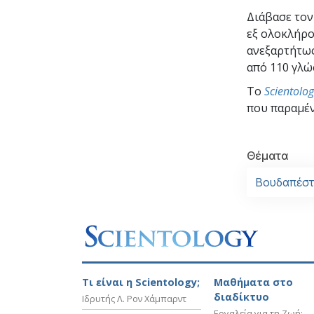
Διάβασε το
εξ ολοκλήρο
ανεξαρτήτως
από 110 γλώ
To
Scientolo
που παραμέν
Θέματα
Βουδαπέστ
Τι είναι η Scientology;
Μαθήματα στο
διαδίκτυο
Ιδρυτής Λ. Ρον Χάμπαρντ
Εργαλεία για τη Ζωή: