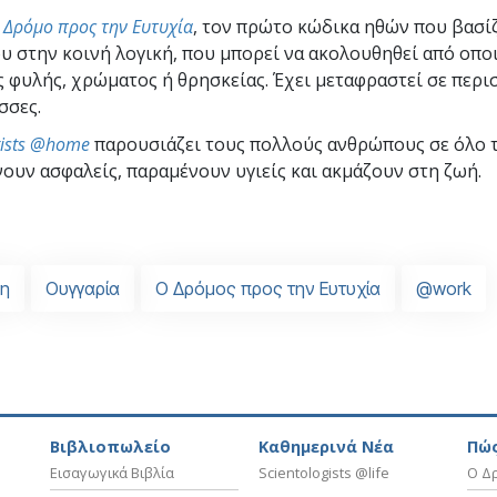
ν
Δρόμο προς την Ευτυχία
, τον πρώτο κώδικα ηθών που βασί
υ στην κοινή λογική, που μπορεί να ακολουθηθεί από οπο
 φυλής, χρώματος ή θρησκείας. Έχει μεταφραστεί σε περι
σσες.
gists @home
παρουσιάζει τους πολλούς ανθρώπους σε όλο 
ουν ασφαλείς, παραμένουν υγιείς και ακμάζουν στη ζωή.
η
Ουγγαρία
Ο Δρόμος προς την Ευτυχία
@work
Βιβλιοπωλείο
Καθημερινά Νέα
Πώς
Εισαγωγικά Βιβλία
Scientologists @life
Ο Δρ