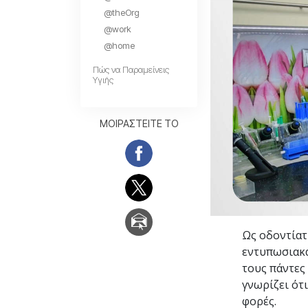
Αγάπη και Μίσος 
@theOrg
Tι είναι η Μεγαλο
@work
@home
Πώς να Παραμείνεις
Υγιής
ΜΟΙΡΑΣΤΕΙΤΕ ΤΟ
Ως οδοντίατ
εντυπωσιακά
τους πάντες 
γνωρίζει ότ
φορές.