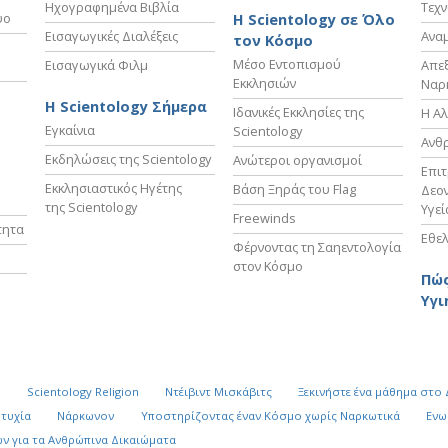
Ηχογραφημένα Βιβλία
Τεχν
υο
Η Scientology σε Όλο
Εισαγωγικές Διαλέξεις
Ανα
τον Κόσμο
Μέσο Εντοπισμού
Εισαγωγικά Φιλμ
Απε
Εκκλησιών
Ναρ
Η Scientology Σήμερα
Ιδανικές Εκκλησίες της
Η Αλ
Εγκαίνια
Scientology
Ανθ
Εκδηλώσεις της Scientology
Ανώτεροι οργανισμοί
Επι
Εκκλησιαστικός Ηγέτης
Βάση Ξηράς του Flag
Δεον
της Scientology
Υγεί
Freewinds
τητα
Εθελ
Φέρνοντας τη Σαηεντολογία
στον Κόσμο
Πώς
Υγι
k
Scientology Religion
Ντέιβιντ Μισκάβιτς
Ξεκινήστε ένα μάθημα στο
υτυχία
Νάρκωνον
Υποστηρίζοντας έναν Κόσμο χωρίς Ναρκωτικά
Ενω
ν για τα Ανθρώπινα Δικαιώματα