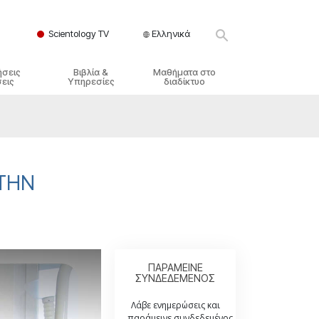
Scientology TV
Ελληνικά
ήσεις
Βιβλία &
Μαθήματα στο
εις
Υπηρεσίες
διαδίκτυο
ικές Αρχές
ικά Βιβλία
Πώς να Επιλύετε Διαμάχες
λησία
φημένα Βιβλία
Τα Δυναμικά της Ύπαρξης
ς Σαηεντολογίας
γωγικές Διαλέξεις
Τα Συστατικά της Κατανόησης
ΤΗΝ
γικά Φιλμ
Λύσεις για ένα Επικίνδυνο
Περιβάλλον
γικές Υπηρεσίες
Βοηθήματα για Ασθένειες και
Ατυχήματα
Ακεραιότητα και Τιμιότητα
ΠΑΡΑΜΕΙΝΕ
ΣΥΝΔΕΔΕΜΕΝΟΣ
Γάμος
Λάβε ενημερώσεις και
παράμεινε συνδεδεμένος.