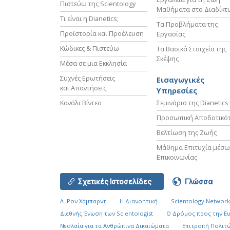
Πιστεύω της Scientology
Μαθήματα στο Διαδίκτ
Τι είναι η Dianetics;
Τα Προβλήματα της
Προϊστορία και Προέλευση
Εργασίας
Κώδικες & Πιστεύω
Τα Βασικά Στοιχεία της
Σκέψης
Μέσα σε μια Εκκλησία
Συχνές Ερωτήσεις
Εισαγωγικές
και Απαντήσεις
Υπηρεσίες
Κανάλι Βίντεο
Σεμινάριο της Dianetics
Προσωπική Αποδοτικό
Βελτίωση της Ζωής
Μάθημα Επιτυχία μέσω
Επικοινωνίας
Σχετικές Ιστοσελίδες
Γλώσσα
Λ. Ρον Χάμπαρντ
Η Διανοητική
Scientology Networ
Διεθνής Ένωση των Scientologist
Ο Δρόμος προς την Ε
Νεολαία για τα Ανθρώπινα Δικαιώματα
Επιτροπή Πολιτώ