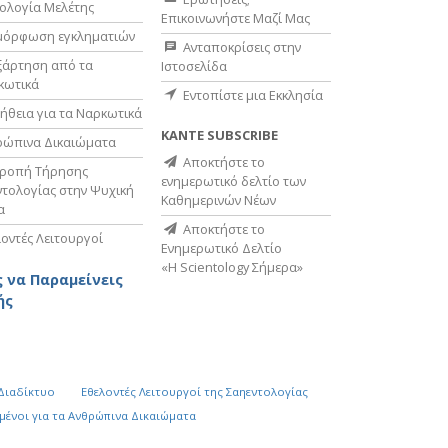
ολογία Μελέτης
Επικοινωνήστε Μαζί Μας
μόρφωση εγκληματιών
Ανταποκρίσεις στην
ξάρτηση από τα
Ιστοσελίδα
κωτικά
Εντοπίστε μια Εκκλησία
ήθεια για τα Ναρκωτικά
ΚΑΝΤΕ SUBSCRIBE
ρώπινα Δικαιώματα
Αποκτήστε το
τροπή Τήρησης
ενημερωτικό δελτίο των
τολογίας στην Ψυχική
Καθημερινών Νέων
α
Αποκτήστε το
οντές Λειτουργοί
Ενημερωτικό Δελτίο
«Η Scientology Σήμερα»
 να Παραμείνεις
ής
 Διαδίκτυο
Εθελοντές Λειτουργοί της Σαηεντολογίας
µένοι για τα Ανθρώπινα Δικαιώµατα