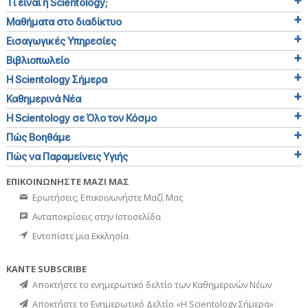
Τι είναι η Scientology;
Μαθήματα στο διαδίκτυο
Εισαγωγικές Υπηρεσίες
Βιβλιοπωλείο
Η Scientology Σήμερα
Καθημερινά Νέα
Η Scientology σε Όλο τον Κόσμο
Πώς Βοηθάμε
Πώς να Παραμείνεις Υγιής
ΕΠΙΚΟΙΝΩΝΗΣΤΕ ΜΑΖΙ ΜΑΣ
Ερωτήσεις; Επικοινωνήστε Μαζί Μας
Ανταποκρίσεις στην Ιστοσελίδα
Εντοπίστε μια Εκκλησία
ΚΑΝΤΕ SUBSCRIBE
Αποκτήστε το ενημερωτικό δελτίο των Καθημερινών Νέων
Αποκτήστε το Ενημερωτικό Δελτίο «Η Scientology Σήμερα»