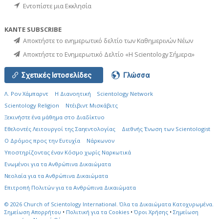
Εντοπίστε μια Εκκλησία
ΚΑΝΤΕ SUBSCRIBE
Αποκτήστε το ενημερωτικό δελτίο των Καθημερινών Νέων
Αποκτήστε το Ενημερωτικό Δελτίο «Η Scientology Σήμερα»
Σχετικές Ιστοσελίδες
Γλώσσα
Λ. Ρον Χάμπαρντ
Η Διανοητική
Scientology Network
Scientology Religion
Ντέιβιντ Μισκάβιτς
Ξεκινήστε ένα μάθημα στο Διαδίκτυο
Εθελοντές Λειτουργοί της Σαηεντολογίας
Διεθνής Ένωση των Scientologist
Ο Δρόμος προς την Ευτυχία
Νάρκωνον
Υποστηρίζοντας έναν Κόσμο χωρίς Ναρκωτικά
Ενωµένοι για τα Ανθρώπινα Δικαιώµατα
Νεολαία για τα Ανθρώπινα Δικαιώματα
Επιτροπή Πολιτών για τα Ανθρώπινα Δικαιώματα
© 2026
Church of Scientology International.
Όλα τα Δικαιώματα Κατοχυρωμένα.
Σημείωση Απορρήτου
•
Πολιτική για τα Cookies
•
Όροι Χρήσης
•
Σημείωση