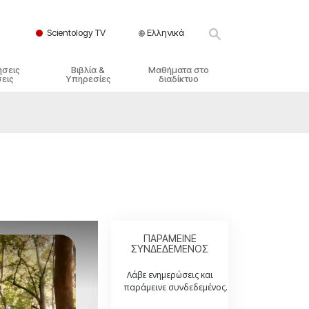
Scientology TV
Ελληνικά
ήσεις
Βιβλία &
Μαθήματα στο
εις
Υπηρεσίες
διαδίκτυο
ικές Αρχές
ικά Βιβλία
Πώς να Επιλύετε Διαμάχες
λησία
φημένα Βιβλία
Τα Δυναμικά της Ύπαρξης
ς Σαηεντολογίας
γωγικές Διαλέξεις
Τα Συστατικά της Κατανόησης
γικά Φιλμ
Λύσεις για ένα Επικίνδυνο
Περιβάλλον
γικές Υπηρεσίες
Βοηθήματα για Ασθένειες και
Ατυχήματα
ΠΑΡΑΜΕΙΝΕ
ΣΥΝΔΕΔΕΜΕΝΟΣ
Ακεραιότητα και Τιμιότητα
Λάβε ενημερώσεις και
Γάμος
παράμεινε συνδεδεμένος.