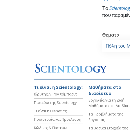
To
Scientolo
που παραμέν
Θέματα
Πόλη του Μ
Τι είναι η Scientology;
Μαθήματα στο
διαδίκτυο
Ιδρυτής Λ. Ρον Χάμπαρντ
Εργαλεία για τη Ζωή:
Πιστεύω της Scientology
Μαθήματα στο Διαδίκτ
Τι είναι η Dianetics;
Τα Προβλήματα της
Προϊστορία και Προέλευση
Εργασίας
Κώδικες & Πιστεύω
Τα Βασικά Στοιχεία της