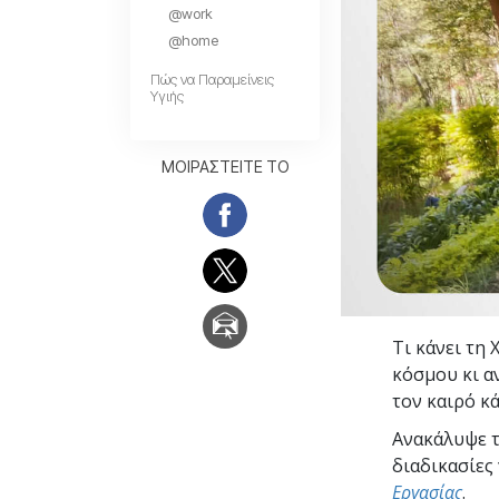
@work
Αγάπη και Μίσος 
Tι είναι η Μεγαλο
@home
Πώς να Παραμείνεις
Υγιής
ΜΟΙΡΑΣΤΕΙΤΕ ΤΟ
Τι κάνει τη 
κόσμου κι α
τον καιρό κ
Ανακάλυψε τα
διαδικασίες
Εργασίας
.