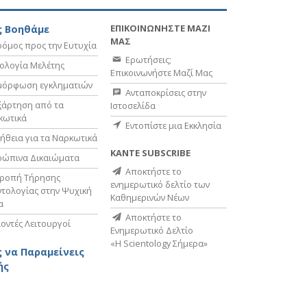
ΕΠΙΚΟΙΝΩΝΗΣΤΕ ΜΑΖΙ
 Βοηθάμε
ΜΑΣ
όμος προς την Ευτυχία
Ερωτήσεις;
ολογία Μελέτης
Επικοινωνήστε Μαζί Μας
μόρφωση εγκληματιών
Ανταποκρίσεις στην
ξάρτηση από τα
Ιστοσελίδα
κωτικά
Εντοπίστε μια Εκκλησία
ήθεια για τα Ναρκωτικά
ΚΑΝΤΕ SUBSCRIBE
ρώπινα Δικαιώματα
Αποκτήστε το
τροπή Τήρησης
ενημερωτικό δελτίο των
τολογίας στην Ψυχική
Καθημερινών Νέων
α
Αποκτήστε το
οντές Λειτουργοί
Ενημερωτικό Δελτίο
«Η Scientology Σήμερα»
 να Παραμείνεις
ής