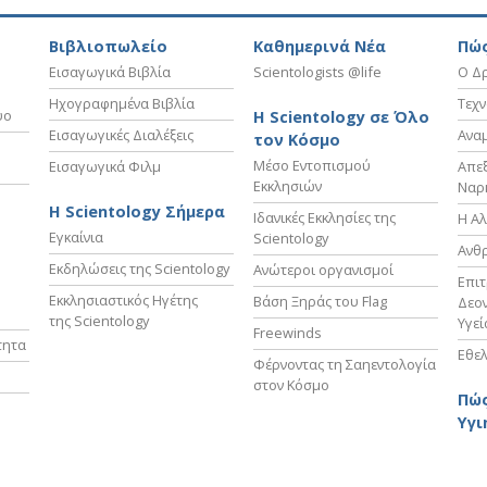
Βιβλιοπωλείο
Καθημερινά Νέα
Πώς
Εισαγωγικά Βιβλία
Scientologists @life
Ο Δρ
Ηχογραφημένα Βιβλία
Τεχν
υο
Η Scientology σε Όλο
Εισαγωγικές Διαλέξεις
Ανα
τον Κόσμο
Μέσο Εντοπισμού
Εισαγωγικά Φιλμ
Απε
Εκκλησιών
Ναρ
Η Scientology Σήμερα
Ιδανικές Εκκλησίες της
Η Αλ
Εγκαίνια
Scientology
Ανθ
Εκδηλώσεις της Scientology
Ανώτεροι οργανισμοί
Επι
Εκκλησιαστικός Ηγέτης
Βάση Ξηράς του Flag
Δεον
της Scientology
Υγεί
Freewinds
τητα
Εθελ
Φέρνοντας τη Σαηεντολογία
στον Κόσμο
Πώς
Υγι