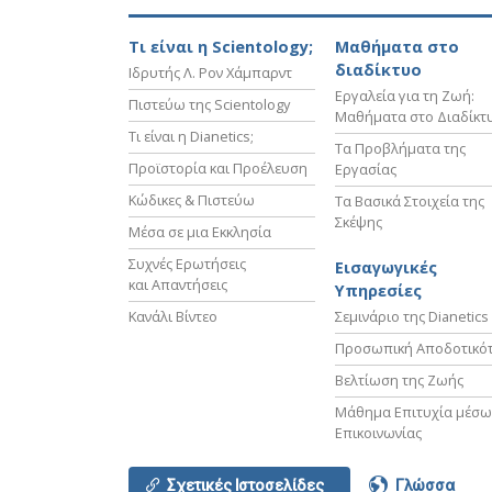
Τι είναι η Scientology;
Μαθήματα στο
διαδίκτυο
Ιδρυτής Λ. Ρον Χάμπαρντ
Εργαλεία για τη Ζωή:
Πιστεύω της Scientology
Μαθήματα στο Διαδίκτ
Τι είναι η Dianetics;
Τα Προβλήματα της
Προϊστορία και Προέλευση
Εργασίας
Κώδικες & Πιστεύω
Τα Βασικά Στοιχεία της
Σκέψης
Μέσα σε μια Εκκλησία
Συχνές Ερωτήσεις
Εισαγωγικές
και Απαντήσεις
Υπηρεσίες
Κανάλι Βίντεο
Σεμινάριο της Dianetics
Προσωπική Αποδοτικό
Βελτίωση της Ζωής
Μάθημα Επιτυχία μέσω
Επικοινωνίας
Σχετικές Ιστοσελίδες
Γλώσσα