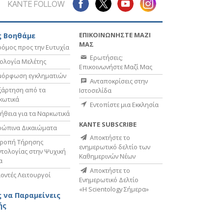
ΚΑΝΤΕ FOLLOW
ΕΠΙΚΟΙΝΩΝΗΣΤΕ ΜΑΖΙ
 Βοηθάμε
ΜΑΣ
όμος προς την Ευτυχία
Ερωτήσεις;
ολογία Μελέτης
Επικοινωνήστε Μαζί Μας
μόρφωση εγκληματιών
Ανταποκρίσεις στην
ξάρτηση από τα
Ιστοσελίδα
κωτικά
Εντοπίστε μια Εκκλησία
ήθεια για τα Ναρκωτικά
ΚΑΝΤΕ SUBSCRIBE
ρώπινα Δικαιώματα
Αποκτήστε το
τροπή Τήρησης
ενημερωτικό δελτίο των
τολογίας στην Ψυχική
Καθημερινών Νέων
α
Αποκτήστε το
οντές Λειτουργοί
Ενημερωτικό Δελτίο
«Η Scientology Σήμερα»
 να Παραμείνεις
ής