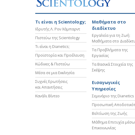
Τι είναι η Scientology;
Μαθήματα στο
διαδίκτυο
Ιδρυτής Λ. Ρον Χάμπαρντ
Εργαλεία για τη Ζωή:
Πιστεύω της Scientology
Μαθήματα στο Διαδίκτ
Τι είναι η Dianetics;
Τα Προβλήματα της
Προϊστορία και Προέλευση
Εργασίας
Κώδικες & Πιστεύω
Τα Βασικά Στοιχεία της
Σκέψης
Μέσα σε μια Εκκλησία
Συχνές Ερωτήσεις
Εισαγωγικές
και Απαντήσεις
Υπηρεσίες
Κανάλι Βίντεο
Σεμινάριο της Dianetics
Προσωπική Αποδοτικό
Βελτίωση της Ζωής
Μάθημα Επιτυχία μέσω
Επικοινωνίας