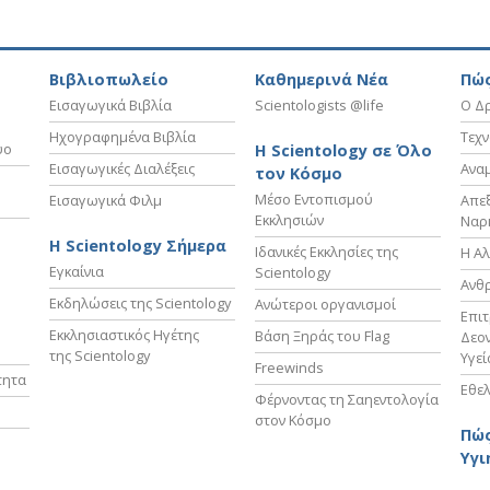
Βιβλιοπωλείο
Καθημερινά Νέα
Πώς
Εισαγωγικά Βιβλία
Scientologists @life
Ο Δρ
Ηχογραφημένα Βιβλία
Τεχν
υο
Η Scientology σε Όλο
Εισαγωγικές Διαλέξεις
Ανα
τον Κόσμο
Μέσο Εντοπισμού
Εισαγωγικά Φιλμ
Απε
Εκκλησιών
Ναρ
Η Scientology Σήμερα
Ιδανικές Εκκλησίες της
Η Αλ
Εγκαίνια
Scientology
Ανθ
Εκδηλώσεις της Scientology
Ανώτεροι οργανισμοί
Επι
Εκκλησιαστικός Ηγέτης
Βάση Ξηράς του Flag
Δεον
της Scientology
Υγεί
Freewinds
τητα
Εθελ
Φέρνοντας τη Σαηεντολογία
στον Κόσμο
Πώς
Υγι