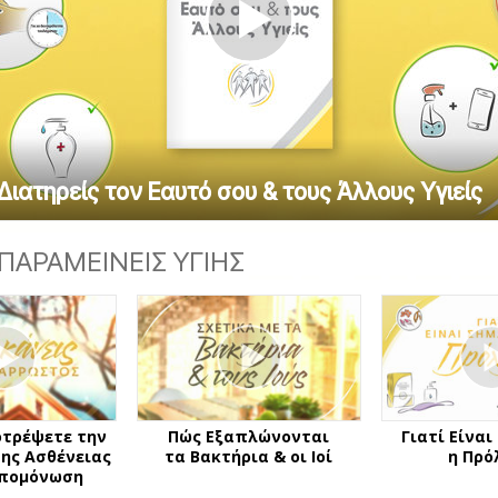
Εθελοντές Λειτουργοί της
–
Σαηεντολογίας
σύνη;
Play
Video
Διατηρείς τον Εαυτό σου & τους Άλλους Υγιείς
ΠΑΡΑΜΕΙΝΕΙΣ ΥΓΙΗΣ
οτρέψετε την
Πώς Εξαπλώνονται
Γιατί Είναι
ης Ασθένειας
τα Βακτήρια & οι Ιοί
η Πρό
Απομόνωση