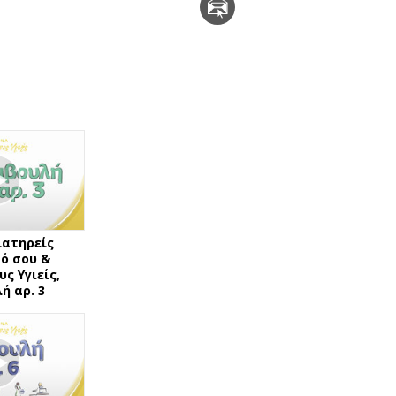
ιατηρείς
ό σου &
ς Υγιείς,
ή αρ. 3