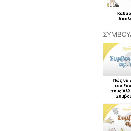
Καθαρ
Απολ
ΣΥΜΒΟΥ
Πώς να 
τον Εα
τους Άλλ
Συμβου