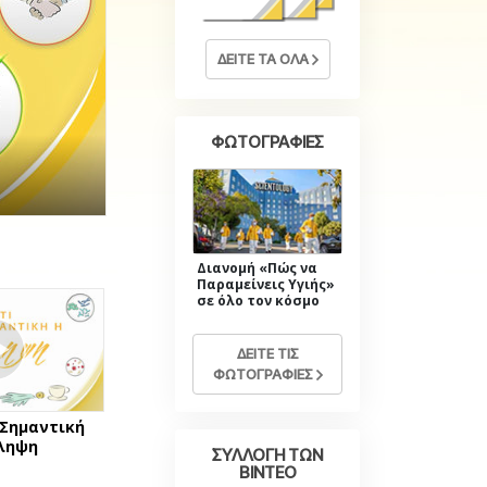
Η Τονική Κλίμακα των
Συναισθημάτων
Φάρμακα και Ναρκωτικά:
ΔΕΙΤΕ ΤΑ ΟΛΑ
Το Πρόβλημα και η Λύση του
Παιδιά
ΦΩΤΟΓΡΑΦΙΕΣ
Εργαλεία για τον Χώρο Εργασίας
Ηθική και Καταστάσεις Ηθικής
Η Αιτία της Καταπίεσης
Διανομή «Πώς να
Διερευνήσεις
Παραμείνεις Υγιής»
σε όλο τον κόσμο
Τα Βασικά Στοιχεία της Οργάνωσης
Βασικές Αρχές Δημοσίων Σχέσεων
ΔΕΙΤΕ ΤΙΣ
ΦΩΤΟΓΡΑΦΙΕΣ
Επιδιώξεις και Στόχοι
 Σημαντική
Η Τεχνολογία Μελέτης
ληψη
ΣΥΛΛΟΓΗ ΤΩΝ
ΒΙΝΤΕΟ
Επικοινωνία