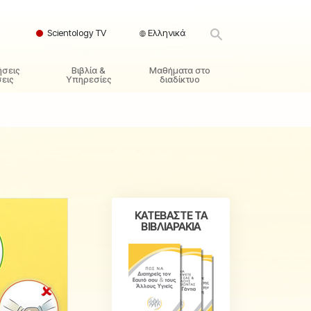
Scientology TV
Ελληνικά
ήσεις
Βιβλία &
Μαθήματα στο
εις
Υπηρεσίες
διαδίκτυο
ικές Αρχές
ικά Βιβλία
Πώς να Επιλύετε Διαμάχες
λησία
φημένα Βιβλία
Τα Δυναμικά της Ύπαρξης
ς Σαηεντολογίας
γωγικές Διαλέξεις
Τα Συστατικά της Κατανόησης
γικά Φιλμ
Λύσεις για ένα Επικίνδυνο
Περιβάλλον
ΚΑΤΕΒΑΣΤΕ ΤΑ
γικές Υπηρεσίες
Βοηθήματα για Ασθένειες και
ΒΙΒΛΙΑΡΑΚΙΑ
Ατυχήματα
Ακεραιότητα και Τιμιότητα
Γάμος