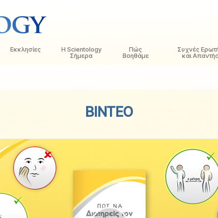
Εκκλησίες
Η Scientology
Πώς
Συχνές Ερωτ
Σήμερα
Βοηθάμε
και Απαντήσ
τικές
Εντοπίστε μια Εκκλησία
Εγκαίνια
Ο Δρόμος προς την Ευτυχία
Ιστορικό και Βασ
Εισαγωγ
 Κώδικες της
Ιδανικές Εκκλησίες της Scientology
Εκδηλώσεις της Scientology
Applied Scholastics
Μέσα σε μια Εκκ
Ηχογρα
ΒΙΝΤΕΟ
Ανώτεροι οργανισμοί
Ντέιβιντ Μισκάβιτς: Εκκλησιαστικός
Κρίμινον
Ο Οργανισμός τη
Οι Εισα
λόγοι για τη
Ηγέτης της Scientology
Η Βάση του Φλαγκ
Νάρκωνον
Εισαγω
 Σαηεντολόγο
Freewinds
Η Αλήθεια για τα Ναρκωτικά
Εισαγω
ησία
Φέρνοντας τη Σαηεντολογία στον
Ενωμένοι για τα Ανθρώπινα
Κόσμο
Δικαιώματα
της
Επιτροπή Πολιτών για τα
Ανθρώπινα Δικαιώματα
Διανοητική