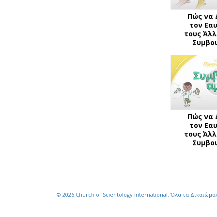
Πώς να 
τον Εα
τους Άλλ
Συμβου
Πώς να 
τον Εα
τους Άλλ
Συμβου
© 2026
Church of Scientology International.
Όλα τα Δικαιώμα