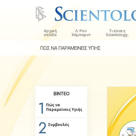
Αρχική
Λ. Ρον
Τι είναι η
σελίδα
Χάμπαρντ
Scientology;
ΠΩΣ ΝΑ ΠΑΡΑΜΕΙΝΕΙΣ ΥΓΙΗΣ
Πιστεύω και Πρακ
Τα Πιστεύω και οι
Σαηεντολογίας
Τι Λένε οι Σαηεντο
Σαηεντολογία
Συναντήστε έναν
ΒΙΝΤΕΟ
1
Μέσα σε μια Εκκλ
Πώς να
Παραμείνεις Υγιής
Οι Βασικές Αρχές 
Σαηεντολογίας
2
Συμβουλές
Μια Εισαγωγή στη 