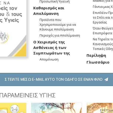
Μάσκες για 
Προσωπική Υγιεινή
Γάντια μιας 
Καθαρισμός και
Επιπλέον Πρ
Απολύμανση
το Σπίτι και
Προϊόντα που
Εργασίας
Χρησιμοποιούμε για να
Όταν Φεύγετ
Κάνουμε Απολύμανση
Επιστρέφετε 
Περιοχές για Απολύμανση
Να Τηρείτε τ
Ο Χειρισμός της
Κανονισμούς 
Ασθένειας ή των
Τοπικές Οδη
Συμπτωμάτων της
Περίληψη
Απομόνωση
Γλωσσάριο
ΣΤΕΙΛΤΕ ΜΕΣΩ E-MAIL ΑΥΤΟ ΤΟΝ ΟΔΗΓΟ ΣΕ ΕΝΑΝ ΦΙΛΟ
ΠΑΡΑΜΕΙΝΕΙΣ ΥΓΙΗΣ