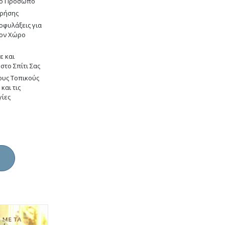
το Πρόσωπο
Χρήσης
οφυλάξεις για
 τον Χώρο
ε και
στο Σπίτι Σας
ους Τοπικούς
και τις
γίες