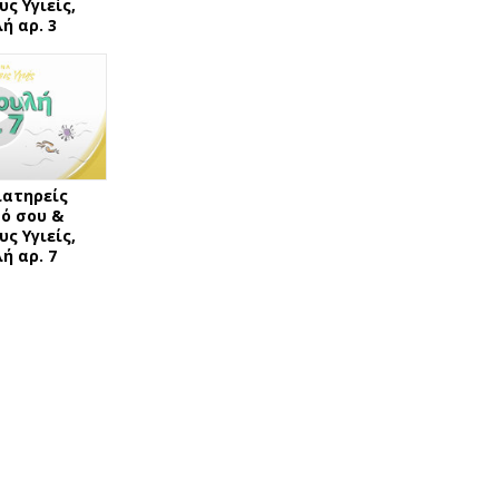
ς Υγιείς,
ή αρ. 3
ιατηρείς
ό σου &
ς Υγιείς,
ή αρ. 7