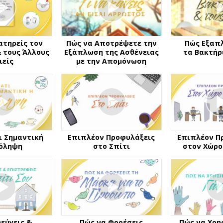
ατηρείς τον
Πώς να Αποτρέψετε την
Πώς Εξαπ
& τους Άλλους
Εξάπλωση της Ασθένειας
τα Βακτήρι
ιείς
με την Απομόνωση
αι Σημαντική
Επιπλέον Προφυλάξεις
Επιπλέον Π
ρόληψη
στο Σπίτι
στον Χώρο
εύγεις &
Πώς να Φορέσεις
Πώς να Χρη