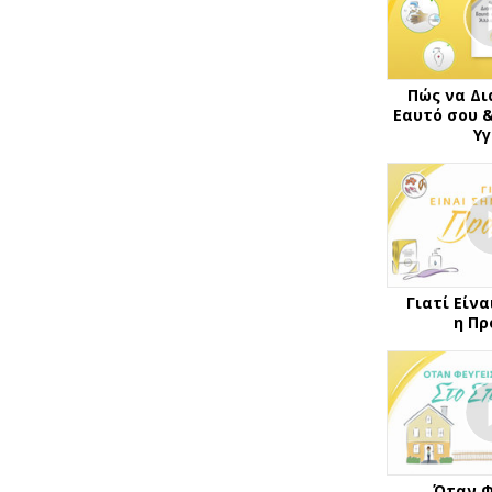
Πώς να Δι
Εαυτό σου 
Υγ
Γιατί Είν
η Π
Όταν Φ