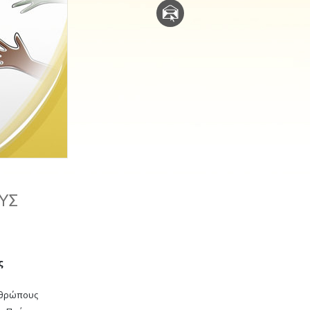
Η Τονική Κλίμακα των
Συναισθημάτων
Φάρμακα και Ναρκωτικά:
Το Πρόβλημα και η Λύση του
Παιδιά
Εργαλεία για τον Χώρο Εργασίας
Ηθική και Καταστάσεις Ηθικής
Η Αιτία της Καταπίεσης
Διερευνήσεις
ΟΥΣ
Τα Βασικά Στοιχεία της Οργάνωσης
Βασικές Αρχές Δημοσίων Σχέσεων
Επιδιώξεις και Στόχοι
ς
Η Τεχνολογία Μελέτης
νθρώπους
Επικοινωνία