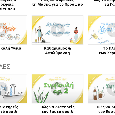
τρέφεις
τη Μάσκα για το Πρόσωπο
τα Γά
πίτι σου
η Καλή Υγεία
Καθαρισμός &
Το Πλ
Απολύμανση
των Χερ
ΛΕΣ
Διατηρείς
Πώς να Διατηρείς
Πώς να Δ
υτό σου &
τον Εαυτό σου &
τον Εαυτ