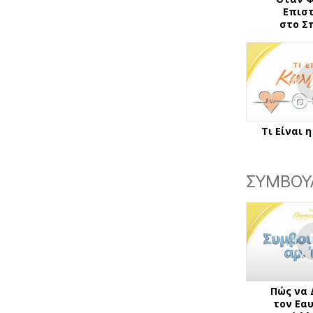
Επισ
στο Σ
Τι Είναι 
ΣΥΜΒΟΥ
Πώς να 
τον Εα