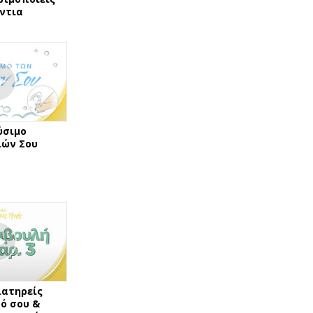
ντια
ύσιμο
ιών Σου
ιατηρείς
ό σου &