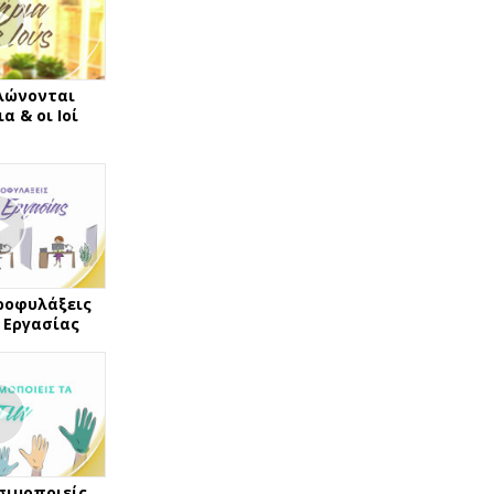
λώνονται
α & οι Ιοί
ροφυλάξεις
 Εργασίας
σιμοποιείς