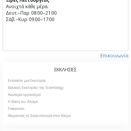
Ώρες Λειτουργίας
Ανοιχτά κάθε μέρα.
Δευτ.
–
Παρ.
08:00–21:00
Σάβ.
–
Κυρ.
09:00–17:00
Επικοινωνία
ΕΚΚΛΗΣΙΕΣ
Εντοπίστε μια Εκκλησία
Ιδανικές Εκκλησίες της Scientology
Ανώτεροι οργανισμοί
Η Βάση του Φλαγκ
Freewinds
Φέρνοντας τη Σαηεντολογία στον Κόσμο