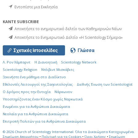
Εντοπίστε μια Εκκλησία
ΚΑΝΤΕ SUBSCRIBE
Αποκτήστε το ενημερωτικό δελτίο των Καθημερινών Νέων
Αποκτήστε το Ενημερωτικό Δελτίο «Η Scientology Σήμερα»
Σχετικές Ιστοσελίδες
Γλώσσα
Λ. Ρον Χάμπαρντ
Η Διανοητική
Scientology Network
Scientology Religion
Ντέιβιντ Μισκάβιτς
Ξεκινήστε ένα μάθημα στο Διαδίκτυο
Εθελοντές Λειτουργοί της Σαηεντολογίας
Διεθνής Ένωση των Scientologist
Ο Δρόμος προς την Ευτυχία
Νάρκωνον
Υποστηρίζοντας έναν Κόσμο χωρίς Ναρκωτικά
Ενωµένοι για τα Ανθρώπινα Δικαιώµατα
Νεολαία για τα Ανθρώπινα Δικαιώματα
Επιτροπή Πολιτών για τα Ανθρώπινα Δικαιώματα
© 2026
Church of Scientology International.
Όλα τα Δικαιώματα Κατοχυρωμένα.
Σημείωση Απορρήτου
•
Πολιτική για τα Cookies
•
Όροι Χρήσης
•
Σημείωση