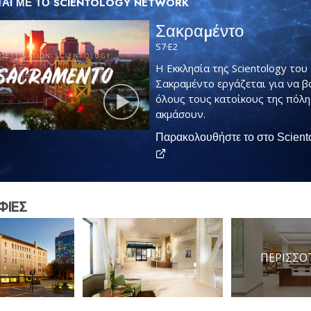
ΤΑΙ ΜΕ ΤΟ SCIENTOLOGY NETWORK
Σακραµέντο
S
7
·E
2
Η Εκκλησία της Scientology του
Σακραμέντο εργάζεται για να β
όλους τους κατοίκους της πόλη
ακμάσουν.
Παρακολουθήστε το στο Scient
ΦΙΕΣ
ΠΕΡΙΣΣΟ