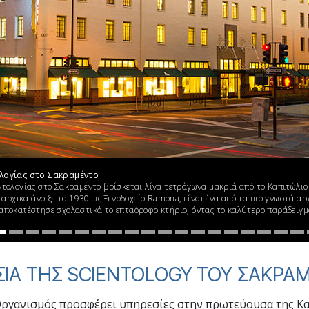
Εθελοντές Λειτουργοί της
–
Σαηεντολογίας
σύνη;
ολογίας στο Σακραμέντο
ντολογίας στο Σακραμέντο βρίσκεται λίγα τετράγωνα μακριά από το Καπιτώλιο 
ο αρχικά άνοιξε το 1930 ως Ξενοδοχείο Ramona, είναι ένα από τα πιο γνωστά α
αποκατέστησε σχολαστικά το επταόροφο κτήριο, όντας το καλύτερο παράδειγμ
ΙΑ ΤΗΣ SCIENTOLOGY ΤΟΥ ΣΑΚΡΑ
Οργανισμός προσφέρει υπηρεσίες στην πρωτεύουσα της Κ