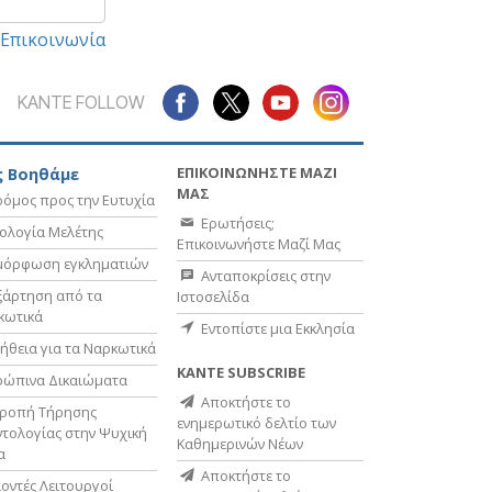
Επικοινωνία
ΚΑΝΤΕ FOLLOW
ΕΠΙΚΟΙΝΩΝΗΣΤΕ ΜΑΖΙ
 Βοηθάμε
ΜΑΣ
όμος προς την Ευτυχία
Ερωτήσεις;
ολογία Μελέτης
Επικοινωνήστε Μαζί Μας
μόρφωση εγκληματιών
Ανταποκρίσεις στην
ξάρτηση από τα
Ιστοσελίδα
κωτικά
Εντοπίστε μια Εκκλησία
ήθεια για τα Ναρκωτικά
ΚΑΝΤΕ SUBSCRIBE
ρώπινα Δικαιώματα
Αποκτήστε το
τροπή Τήρησης
ενημερωτικό δελτίο των
τολογίας στην Ψυχική
Καθημερινών Νέων
α
Αποκτήστε το
οντές Λειτουργοί