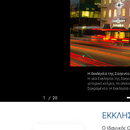
Αγάπη και Μίσος 
Tι είναι η Μεγαλο
Η Εκκλησία της Σαηεντ
Η νέα Εκκλησία της Σαηε
ιστορικό κτήριο, το οποί
Σακραμέντο. Η Εκκλησία 
1
/
20
ΕΚΚΛΗΣ
Ο Ιδανικός 