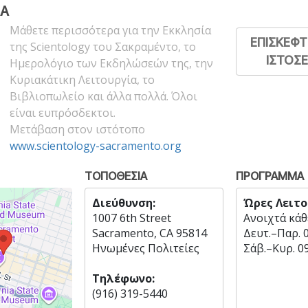
ΔΑ
Μάθετε περισσότερα για την Εκκλησία
ΕΠΙΣΚΕΦΤ
της Scientology του Σακραμέντο, το
ΙΣΤΟΣ
Ημερολόγιο των Εκδηλώσεών της, την
Κυριακάτικη Λειτουργία, το
Βιβλιοπωλείο και άλλα πολλά. Όλοι
είναι ευπρόσδεκτοι.
Μετάβαση στον ιστότοπο
www.scientology-sacramento.org
ΤΟΠΟΘΕΣΙΑ
ΠΡΟΓΡΑΜΜΑ
Διεύθυνση:
Ώρες Λειτο
1007 6th Street
Ανοιχτά κάθ
Sacramento, CA 95814
Δευτ.
–
Παρ.
Ηνωμένες Πολιτείες
Σάβ.
–
Κυρ.
0
Τηλέφωνο:
(916) 319-5440