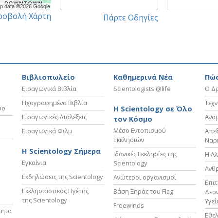
ροβολή Χάρτη
Πάρτε Οδηγίες
Βιβλιοπωλείο
Καθημερινά Νέα
Πώς
Εισαγωγικά Βιβλία
Scientologists @life
Ο Δρ
Ηχογραφημένα Βιβλία
Τεχν
υο
Η Scientology σε Όλο
Εισαγωγικές Διαλέξεις
Ανα
τον Κόσμο
Μέσο Εντοπισμού
Εισαγωγικά Φιλμ
Απε
Εκκλησιών
Ναρ
Η Scientology Σήμερα
Ιδανικές Εκκλησίες της
Η Αλ
Εγκαίνια
Scientology
Ανθ
Εκδηλώσεις της Scientology
Ανώτεροι οργανισμοί
Επι
Εκκλησιαστικός Ηγέτης
Βάση Ξηράς του Flag
Δεον
της Scientology
Υγεί
Freewinds
τητα
Εθελ