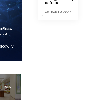
Επισκόπηση
ΖΗΤΗΣΕ ΤΟ DVD
οηθήσει
ς να
ology.TV
ΤΕΡΑ »