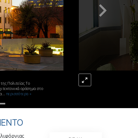
Η Τονική Κλίμακα των
Συναισθημάτων
Φάρμακα και Ναρκωτικά:
Το Πρόβλημα και η Λύση του
Παιδιά
Εργαλεία για τον Χώρο Εργασίας
Ηθική και Καταστάσεις Ηθικής
Η Αιτία της Καταπίεσης
Διερευνήσεις
της Πολιτείας Το
Τα Βασικά Στοιχεία της Οργάνωσης
ρχιτεκτονικά ορόσημα στο
α...
περισσότερα »
Βασικές Αρχές Δημοσίων Σχέσεων
Επιδιώξεις και Στόχοι
ΜΕΝΤΟ
Η Τεχνολογία Μελέτης
Επικοινωνία
αλιφόρνιας