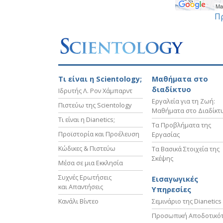
Π
Τι είναι η Scientology;
Μαθήματα στο
διαδίκτυο
Ιδρυτής Λ. Ρον Χάμπαρντ
Εργαλεία για τη Ζωή:
Πιστεύω της Scientology
Μαθήματα στο Διαδίκτ
Τι είναι η Dianetics;
Τα Προβλήματα της
Προϊστορία και Προέλευση
Εργασίας
Κώδικες & Πιστεύω
Τα Βασικά Στοιχεία της
Σκέψης
Μέσα σε μια Εκκλησία
Συχνές Ερωτήσεις
Εισαγωγικές
και Απαντήσεις
Υπηρεσίες
Κανάλι Βίντεο
Σεμινάριο της Dianetics
Προσωπική Αποδοτικό