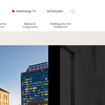
Scientology TV
Ελληνικά
ήσεις
Βιβλία &
Μαθήματα στο
εις
Υπηρεσίες
διαδίκτυο
ικές Αρχές
ικά Βιβλία
Πώς να Επιλύετε Διαμάχες
λησία
φημένα Βιβλία
Τα Δυναμικά της Ύπαρξης
ς Σαηεντολογίας
γωγικές Διαλέξεις
Τα Συστατικά της Κατανόησης
γικά Φιλμ
Λύσεις για ένα Επικίνδυνο
Περιβάλλον
γικές Υπηρεσίες
Βοηθήματα για Ασθένειες και
Ατυχήματα
Ακεραιότητα και Τιμιότητα
Γάμος