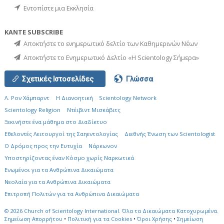
Εντοπίστε μια Εκκλησία
ΚΑΝΤΕ SUBSCRIBE
Αποκτήστε το ενημερωτικό δελτίο των Καθημερινών Νέων
Αποκτήστε το Ενημερωτικό Δελτίο «Η Scientology Σήμερα»
Σχετικές Ιστοσελίδες
Γλώσσα
Λ. Ρον Χάμπαρντ
Η Διανοητική
Scientology Network
Scientology Religion
Ντέιβιντ Μισκάβιτς
Ξεκινήστε ένα μάθημα στο Διαδίκτυο
Εθελοντές Λειτουργοί της Σαηεντολογίας
Διεθνής Ένωση των Scientologist
Ο Δρόμος προς την Ευτυχία
Νάρκωνον
Υποστηρίζοντας έναν Κόσμο χωρίς Ναρκωτικά
Ενωµένοι για τα Ανθρώπινα Δικαιώµατα
Νεολαία για τα Ανθρώπινα Δικαιώματα
Επιτροπή Πολιτών για τα Ανθρώπινα Δικαιώματα
© 2026
Church of Scientology International.
Όλα τα Δικαιώματα Κατοχυρωμένα.
Σημείωση Απορρήτου
•
Πολιτική για τα Cookies
•
Όροι Χρήσης
•
Σημείωση