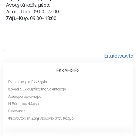
Ανοιχτά κάθε μέρα.
Δευτ.
–
Παρ.
09:00–22:00
Σάβ.
–
Κυρ.
09:00–18:00
Επικοινωνία
ΕΚΚΛΗΣΙΕΣ
Εντοπίστε μια Εκκλησία
Ιδανικές Εκκλησίες της Scientology
Ανώτεροι οργανισμοί
Η Βάση του Φλαγκ
Freewinds
Φέρνοντας τη Σαηεντολογία στον Κόσμο