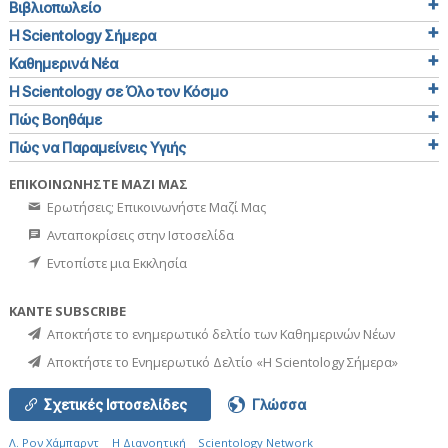
Βιβλιοπωλείο
Η Scientology Σήμερα
Καθημερινά Νέα
Η Scientology σε Όλο τον Κόσμο
Πώς Βοηθάμε
Πώς να Παραμείνεις Υγιής
ΕΠΙΚΟΙΝΩΝΗΣΤΕ ΜΑΖΙ ΜΑΣ
Ερωτήσεις; Επικοινωνήστε Μαζί Μας
Ανταποκρίσεις στην Ιστοσελίδα
Εντοπίστε μια Εκκλησία
ΚΑΝΤΕ SUBSCRIBE
Αποκτήστε το ενημερωτικό δελτίο των Καθημερινών Νέων
Αποκτήστε το Ενημερωτικό Δελτίο «Η Scientology Σήμερα»
Σχετικές Ιστοσελίδες
Γλώσσα
Λ. Ρον Χάμπαρντ
Η Διανοητική
Scientology Network