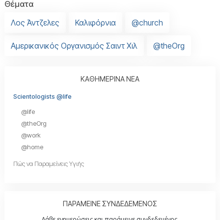
Θέματα
Λος Άντζελες
Καλιφόρνια
@church
Αμερικανικός Οργανισμός Σαιντ Χιλ
@theOrg
ΚΑΘΗΜΕΡΙΝΑ ΝΕΑ
Scientologists @life
@life
@theOrg
@work
@home
Πώς να Παραμείνεις Υγιής
ΠΑΡΑΜΕΙΝΕ ΣΥΝΔΕΔΕΜΕΝΟΣ
Λάβε ενημερώσεις και παράμεινε συνδεδεμένος.