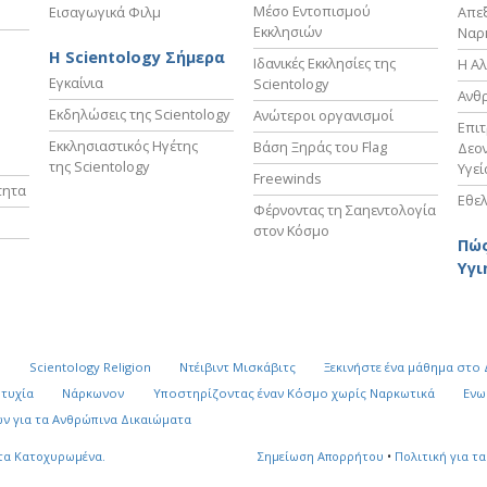
Μέσο Εντοπισμού
Εισαγωγικά Φιλμ
Απε
Εκκλησιών
Ναρ
Η Scientology Σήμερα
Ιδανικές Εκκλησίες της
Η Αλ
Εγκαίνια
Scientology
Ανθ
Εκδηλώσεις της Scientology
Ανώτεροι οργανισμοί
Επι
Εκκλησιαστικός Ηγέτης
Βάση Ξηράς του Flag
Δεον
της Scientology
Υγεί
Freewinds
τητα
Εθελ
Φέρνοντας τη Σαηεντολογία
στον Κόσμο
Πώς
Υγι
k
Scientology Religion
Ντέιβιντ Μισκάβιτς
Ξεκινήστε ένα μάθημα στο
υτυχία
Νάρκωνον
Υποστηρίζοντας έναν Κόσμο χωρίς Ναρκωτικά
Ενω
ν για τα Ανθρώπινα Δικαιώματα
τα Κατοχυρωμένα.
Σημείωση Απορρήτου
•
Πολιτική για τα