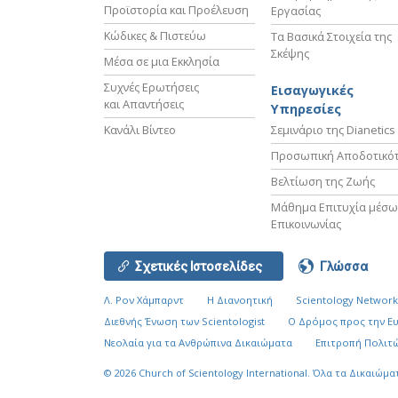
Προϊστορία και Προέλευση
Εργασίας
Κώδικες & Πιστεύω
Τα Βασικά Στοιχεία της
Σκέψης
Μέσα σε μια Εκκλησία
Συχνές Ερωτήσεις
Εισαγωγικές
και Απαντήσεις
Υπηρεσίες
Κανάλι Βίντεο
Σεμινάριο της Dianetics
Προσωπική Αποδοτικό
Βελτίωση της Ζωής
Μάθημα Επιτυχία μέσω
Επικοινωνίας
Σχετικές Ιστοσελίδες
Γλώσσα
Λ. Ρον Χάμπαρντ
Η Διανοητική
Scientology Networ
Διεθνής Ένωση των Scientologist
Ο Δρόμος προς την Ε
Νεολαία για τα Ανθρώπινα Δικαιώματα
Επιτροπή Πολιτώ
© 2026
Church of Scientology International.
Όλα τα Δικαιώμα