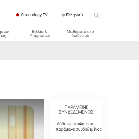
Scientology TV
Ελληνικά
ήσεις
Βιβλία &
Μαθήματα στο
εις
Υπηρεσίες
διαδίκτυο
ικές Αρχές
ικά Βιβλία
Πώς να Επιλύετε Διαμάχες
λησία
φημένα Βιβλία
Τα Δυναμικά της Ύπαρξης
ς Σαηεντολογίας
γωγικές Διαλέξεις
Τα Συστατικά της Κατανόησης
E
γικά Φιλμ
Λύσεις για ένα Επικίνδυνο
Περιβάλλον
γικές Υπηρεσίες
Βοηθήματα για Ασθένειες και
Ατυχήματα
ΠΑΡΑΜΕΙΝΕ
ΣΥΝΔΕΔΕΜΕΝΟΣ
Ακεραιότητα και Τιμιότητα
Λάβε ενημερώσεις και
Γάμος
παράμεινε συνδεδεμένος.