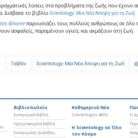
ραγματικές λύσεις στα προβλήματα της ζωής που έχουν 
α. Διάβασε το βιβλίο
Scientology: Μια Νέα Άποψη για τη Ζωή
.
gists @home
παρουσιάζει τους πολλούς ανθρώπους σε όλο 
ουν ασφαλείς, παραμένουν υγιείς και ακμάζουν στη ζωή.
κ
Ταϊβάν
Scientology: Μια Νέα Άποψη για τη Ζωή
@
Βιβλιοπωλείο
Καθημερινά Νέα
Πώς
Εισαγωγικά Βιβλία
Scientologists @life
Ο Δρ
Ηχογραφημένα Βιβλία
Τεχν
υο
Η Scientology σε Όλο
Εισαγωγικές Διαλέξεις
Ανα
τον Κόσμο