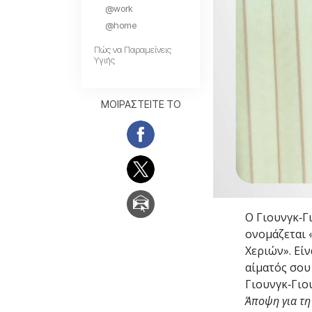
@work
Αγάπη και Μίσος 
Tι είναι η Μεγαλο
@home
Πώς να Παραμείνεις
Υγιής
ΜΟΙΡΑΣΤΕΙΤΕ ΤΟ
Ο Γιουνγκ‑Γ
ονομάζεται 
Χεριών». Εί
αίματός σου 
Γιουνγκ‑Γιο
Άποψη για τη