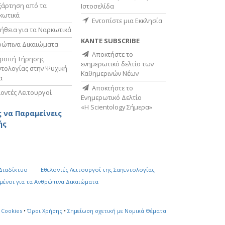
ξάρτηση από τα
Ιστοσελίδα
κωτικά
Εντοπίστε μια Εκκλησία
ήθεια για τα Ναρκωτικά
ΚΑΝΤΕ SUBSCRIBE
ρώπινα Δικαιώματα
Αποκτήστε το
τροπή Τήρησης
ενημερωτικό δελτίο των
τολογίας στην Ψυχική
Καθημερινών Νέων
α
Αποκτήστε το
οντές Λειτουργοί
Ενημερωτικό Δελτίο
«Η Scientology Σήμερα»
 να Παραμείνεις
ής
 Διαδίκτυο
Εθελοντές Λειτουργοί της Σαηεντολογίας
µένοι για τα Ανθρώπινα Δικαιώµατα
 Cookies
•
Όροι Χρήσης
•
Σημείωση σχετική με Νομικά Θέματα