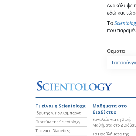
Ανακάλυψε π
εδώ και τώρ
To
Scientolo
που παραμέν
Θέματα
Ταϊτσούνγ
Τι είναι η Scientology;
Μαθήματα στο
διαδίκτυο
Ιδρυτής Λ. Ρον Χάμπαρντ
Εργαλεία για τη Ζωή:
Πιστεύω της Scientology
Μαθήματα στο Διαδίκτ
Τι είναι η Dianetics;
Τα Προβλήματα της