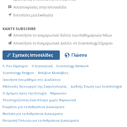
Ανταποκρίσεις στην Ιστοσελίδα
Εντοπίστε μια Εκκλησία
ΚΑΝΤΕ SUBSCRIBE
Αποκτήστε το ενημερωτικό δελτίο των Καθημερινών Νέων
Αποκτήστε το Ενημερωτικό Δελτίο «Η Scientology Σήμερα»
Σχετικές Ιστοσελίδες
Γλώσσα
Λ. Ρον Χάμπαρντ
Η Διανοητική
Scientology Network
Scientology Religion
Ντέιβιντ Μισκάβιτς
Ξεκινήστε ένα μάθημα στο Διαδίκτυο
Εθελοντές Λειτουργοί της Σαηεντολογίας
Διεθνής Ένωση των Scientologist
Ο Δρόμος προς την Ευτυχία
Νάρκωνον
Υποστηρίζοντας έναν Κόσμο χωρίς Ναρκωτικά
Ενωµένοι για τα Ανθρώπινα Δικαιώµατα
Νεολαία για τα Ανθρώπινα Δικαιώματα
Επιτροπή Πολιτών για τα Ανθρώπινα Δικαιώματα