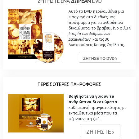
ΖΗΤΗΣΤΕ ΕΝΑ
ΔΩΡΕΑΝ
DVD
Αυτό το DVD περιλαμβάνει μια
εισαγωγή στο διεθνές μας
πρόγραμμα για τα ανθρώπινα
δικαιώματα· το βραβευμένο φιλμ
Η
Ιστορία των Ανθρωπίνων
Δικαιωμάτων
· και τις 30
Ανακοινώσεις Κοινής Ωφέλειας.
ΖΗΤΗΣΕ ΤΟ DVD
ΠΕΡΙΣΣΟΤΕΡΕΣ ΠΛΗΡΟΦΟΡΙΕΣ
Βοηθήστε να γίνουν τα
ανθρώπινα δικαιώματα
καθημερινή πραγματικότητα, με
εκπαιδευτικά μέσα που τα
φέρνουν στη ζωή.
ΖΗΤΗΣΤΕ