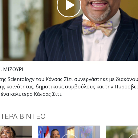
Εθελοντές Λειτουργοί της
–
Σαηεντολογίας
σύνη;
Play
Video
, ΜΙΖΟΥΡΙ
της Scientology του Κάνσας Σίτι συνεργάστηκε με διακόνου
της κοινότητας, δημοτικούς συμβούλους και την Πυροσβεσ
 ένα καλύτερο Κάνσας Σίτι.
ΤΕΡΑ ΒΙΝΤΕΟ