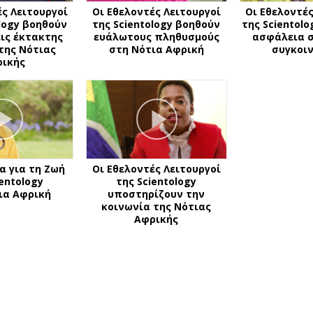
ές Λειτουργοί
Οι Εθελοντές Λειτουργοί
Οι Εθελοντές
ology βοηθούν
της Scientology βοηθούν
της Scientol
εις έκτακτης
ευάλωτους πληθυσμούς
ασφάλεια σ
της Νότιας
στη Νότια Αφρική
συγκοι
ρικής
α για τη Ζωή
Οι Εθελοντές Λειτουργοί
ientology
της Scientology
ια Αφρική
υποστηρίζουν την
κοινωνία της Νότιας
Αφρικής