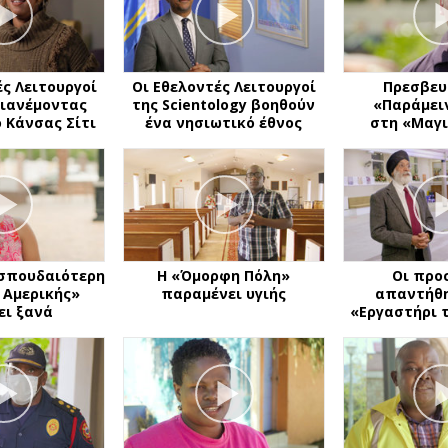
ές Λειτουργοί
Οι Εθελοντές Λειτουργοί
Πρεσβευ
διανέμοντας
της Scientology βοηθούν
«Παράμειν
 Κάνσας Σίτι
ένα νησιωτικό έθνος
στη
«Μαγι
 σπουδαιότερη
Η «Όμορφη Πόλη»
Οι προ
 Αμερικής»
παραμένει υγιής
απαντήθη
ει ξανά
«Εργαστήρι 