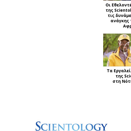
Οι Εθελοντ
της Scient
τις δυνάμ
ανάγκης 
Αφ
Τα Εργαλεί
της Sc
στη Νότ