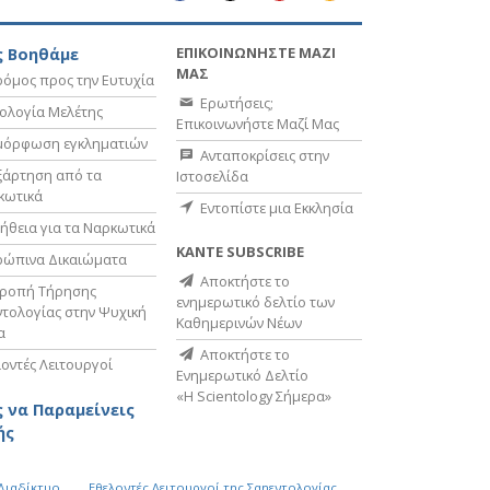
ΕΠΙΚΟΙΝΩΝΗΣΤΕ ΜΑΖΙ
 Βοηθάμε
ΜΑΣ
όμος προς την Ευτυχία
Ερωτήσεις;
ολογία Μελέτης
Επικοινωνήστε Μαζί Μας
μόρφωση εγκληματιών
Ανταποκρίσεις στην
ξάρτηση από τα
Ιστοσελίδα
κωτικά
Εντοπίστε μια Εκκλησία
ήθεια για τα Ναρκωτικά
ΚΑΝΤΕ SUBSCRIBE
ρώπινα Δικαιώματα
Αποκτήστε το
τροπή Τήρησης
ενημερωτικό δελτίο των
τολογίας στην Ψυχική
Καθημερινών Νέων
α
Αποκτήστε το
οντές Λειτουργοί
Ενημερωτικό Δελτίο
«Η Scientology Σήμερα»
 να Παραμείνεις
ής
 Διαδίκτυο
Εθελοντές Λειτουργοί της Σαηεντολογίας