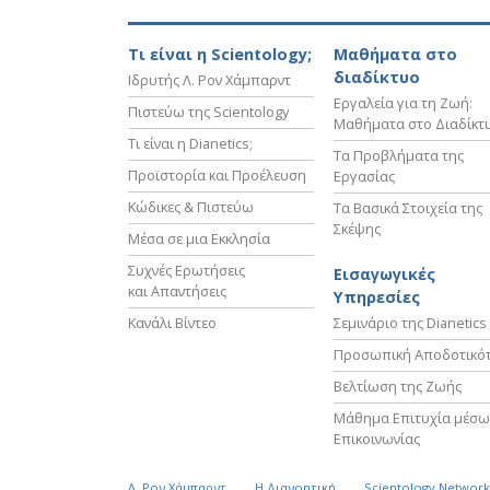
Τι είναι η Scientology;
Μαθήματα στο
διαδίκτυο
Ιδρυτής Λ. Ρον Χάμπαρντ
Εργαλεία για τη Ζωή:
Πιστεύω της Scientology
Μαθήματα στο Διαδίκτ
Τι είναι η Dianetics;
Τα Προβλήματα της
Προϊστορία και Προέλευση
Εργασίας
Κώδικες & Πιστεύω
Τα Βασικά Στοιχεία της
Σκέψης
Μέσα σε μια Εκκλησία
Συχνές Ερωτήσεις
Εισαγωγικές
και Απαντήσεις
Υπηρεσίες
Κανάλι Βίντεο
Σεμινάριο της Dianetics
Προσωπική Αποδοτικό
Βελτίωση της Ζωής
Μάθημα Επιτυχία μέσω
Επικοινωνίας
Λ. Ρον Χάμπαρντ
Η Διανοητική
Scientology Networ