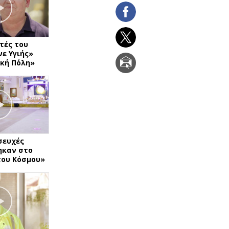
τές του
ε Υγιής»
κή Πόλη»
σευχές
καν στο
του Κόσμου»