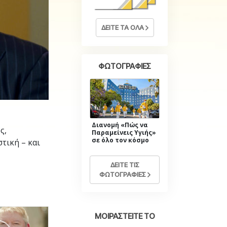
Η Τονική Κλίμακα των
Συναισθημάτων
Φάρμακα και Ναρκωτικά:
ΔΕΙΤΕ ΤΑ ΟΛΑ
Το Πρόβλημα και η Λύση του
Παιδιά
ΦΩΤΟΓΡΑΦΙΕΣ
Εργαλεία για τον Χώρο Εργασίας
Ηθική και Καταστάσεις Ηθικής
Η Αιτία της Καταπίεσης
Διανομή «Πώς να
Διερευνήσεις
ς,
Παραμείνεις Υγιής»
σε όλο τον κόσμο
τική – και
Τα Βασικά Στοιχεία της Οργάνωσης
Βασικές Αρχές Δημοσίων Σχέσεων
ΔΕΙΤΕ ΤΙΣ
ΦΩΤΟΓΡΑΦΙΕΣ
Επιδιώξεις και Στόχοι
Η Τεχνολογία Μελέτης
ΜΟΙΡΑΣΤΕΙΤΕ ΤΟ
Επικοινωνία