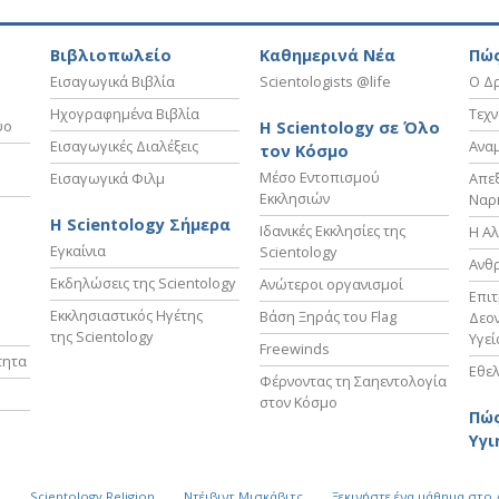
Βιβλιοπωλείο
Καθημερινά Νέα
Πώς
Εισαγωγικά Βιβλία
Scientologists @life
Ο Δρ
Ηχογραφημένα Βιβλία
Τεχν
υο
Η Scientology σε Όλο
Εισαγωγικές Διαλέξεις
Ανα
τον Κόσμο
Μέσο Εντοπισμού
Εισαγωγικά Φιλμ
Απε
Εκκλησιών
Ναρ
Η Scientology Σήμερα
Ιδανικές Εκκλησίες της
Η Αλ
Εγκαίνια
Scientology
Ανθ
Εκδηλώσεις της Scientology
Ανώτεροι οργανισμοί
Επι
Εκκλησιαστικός Ηγέτης
Βάση Ξηράς του Flag
Δεον
της Scientology
Υγεί
Freewinds
τητα
Εθελ
Φέρνοντας τη Σαηεντολογία
στον Κόσμο
Πώς
Υγι
k
Scientology Religion
Ντέιβιντ Μισκάβιτς
Ξεκινήστε ένα μάθημα στο