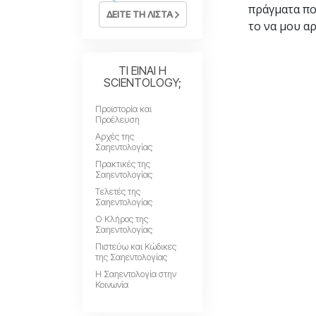
πράγματα πο
ΔΕΙΤΕ ΤΗ ΛΙΣΤΑ
το να μου α
ΤΙ ΕΙΝΑΙ Η
SCIENTOLOGY;
Προϊστορία και
Προέλευση
Αρχές της
Σαηεντολογίας
Πρακτικές της
Σαηεντολογίας
Τελετές της
Σαηεντολογίας
Ο Κλήρος της
Σαηεντολογίας
Πιστεύω και Κώδικες
της Σαηεντολογίας
Η Σαηεντολογία στην
Κοινωνία