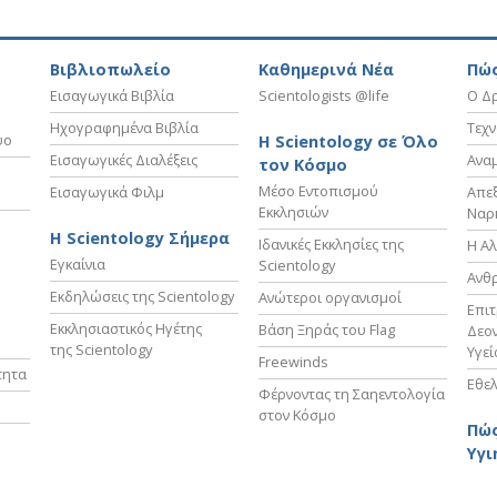
Βιβλιοπωλείο
Καθημερινά Νέα
Πώς
Εισαγωγικά Βιβλία
Scientologists @life
Ο Δρ
Ηχογραφημένα Βιβλία
Τεχν
υο
Η Scientology σε Όλο
Εισαγωγικές Διαλέξεις
Ανα
τον Κόσμο
Μέσο Εντοπισμού
Εισαγωγικά Φιλμ
Απε
Εκκλησιών
Ναρ
Η Scientology Σήμερα
Ιδανικές Εκκλησίες της
Η Αλ
Εγκαίνια
Scientology
Ανθ
Εκδηλώσεις της Scientology
Ανώτεροι οργανισμοί
Επι
Εκκλησιαστικός Ηγέτης
Βάση Ξηράς του Flag
Δεον
της Scientology
Υγεί
Freewinds
τητα
Εθελ
Φέρνοντας τη Σαηεντολογία
στον Κόσμο
Πώς
Υγι