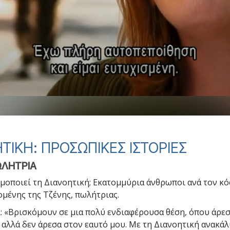
Εθελοντές Λειτουργοί της
–
Σαηεντολογίας
σύνη;
ΤΙΚΗ: ΠΡΟΣΩΠΙΚΕΣ ΙΣΤΟΡΙΕΣ
ΩΛΗΤΡΙΑ
μοποιεί τη Διανοητική; Εκατομμύρια άνθρωποι ανά τον κό
μένης της Τζένης, πωλήτριας.
ι: «Βρισκόμουν σε μια πολύ ενδιαφέρουσα θέση, όπου άρε
 αλλά δεν άρεσα στον εαυτό μου. Με τη Διανοητική ανακά