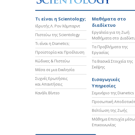
Τι είναι η Scientology;
Μαθήματα στο
διαδίκτυο
Ιδρυτής Λ. Ρον Χάμπαρντ
Εργαλεία για τη Ζωή:
Πιστεύω της Scientology
Μαθήματα στο Διαδίκτ
Τι είναι η Dianetics;
Τα Προβλήματα της
Προϊστορία και Προέλευση
Εργασίας
Κώδικες & Πιστεύω
Τα Βασικά Στοιχεία της
Σκέψης
Μέσα σε μια Εκκλησία
Συχνές Ερωτήσεις
Εισαγωγικές
και Απαντήσεις
Υπηρεσίες
Κανάλι Βίντεο
Σεμινάριο της Dianetics
Προσωπική Αποδοτικό
Βελτίωση της Ζωής
Μάθημα Επιτυχία μέσω
Επικοινωνίας