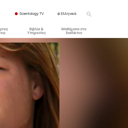
Scientology TV
Ελληνικά
ήσεις
Βιβλία &
Μαθήματα στο
εις
Υπηρεσίες
διαδίκτυο
ικές Αρχές
ικά Βιβλία
Πώς να Επιλύετε Διαμάχες
λησία
φημένα Βιβλία
Τα Δυναμικά της Ύπαρξης
ς Σαηεντολογίας
γωγικές Διαλέξεις
Τα Συστατικά της Κατανόησης
γικά Φιλμ
Λύσεις για ένα Επικίνδυνο
Περιβάλλον
γικές Υπηρεσίες
Βοηθήματα για Ασθένειες και
Ατυχήματα
Ακεραιότητα και Τιμιότητα
Γάμος