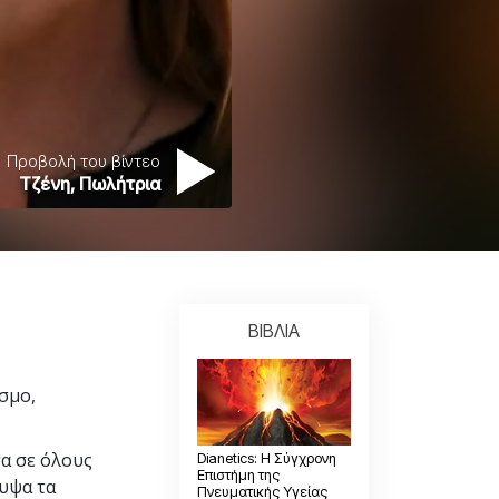
Η Τονική Κλίμακα των
Συναισθημάτων
Φάρμακα και Ναρκωτικά:
Το Πρόβλημα και η Λύση του
Παιδιά
Εργαλεία για τον Χώρο Εργασίας
Προβολή του βίντεο
Τζένη, Πωλήτρια
Ηθική και Καταστάσεις Ηθικής
Η Αιτία της Καταπίεσης
Διερευνήσεις
Τα Βασικά Στοιχεία της Οργάνωσης
ΒΙΒΛΙΑ
Βασικές Αρχές Δημοσίων Σχέσεων
σμο,
Επιδιώξεις και Στόχοι
Η Τεχνολογία Μελέτης
σα σε όλους
Dianetics: Η Σύγχρονη
Επιστήμη της
λυψα τα
Επικοινωνία
Πνευματικής Υγείας