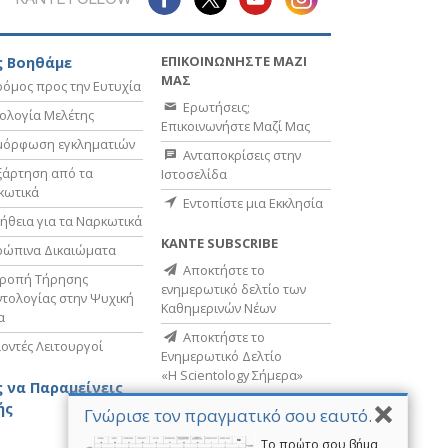
ΕΠΙΚΟΙΝΩΝΗΣΤΕ ΜΑΖΙ
 Βοηθάμε
ΜΑΣ
όμος προς την Ευτυχία
Ερωτήσεις;
ολογία Μελέτης
Επικοινωνήστε Μαζί Μας
μόρφωση εγκληματιών
Ανταποκρίσεις στην
ξάρτηση από τα
Ιστοσελίδα
κωτικά
Εντοπίστε μια Εκκλησία
ήθεια για τα Ναρκωτικά
ΚΑΝΤΕ SUBSCRIBE
ρώπινα Δικαιώματα
Αποκτήστε το
τροπή Τήρησης
ενημερωτικό δελτίο των
τολογίας στην Ψυχική
Καθημερινών Νέων
α
Αποκτήστε το
οντές Λειτουργοί
Ενημερωτικό Δελτίο
«Η Scientology Σήμερα»
 να Παραμείνεις
ής
Γνώρισε τον πραγματικό σου εαυτό.
Το πρώτο σου βήμα