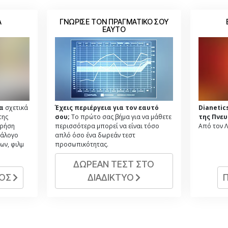
Α
ΓΝΩΡΙΣΕ ΤΟΝ ΠΡΑΓΜΑΤΙΚΟ ΣΟΥ
ΕΑΥΤΟ
α
σχετικά
Έχεις περιέργεια για τον εαυτό
Dianetic
της
σου;
Το πρώτο σας βήμα για να μάθετε
της Πνευ
χρήση
περισσότερα μπορεί να είναι τόσο
Από τον Λ
τάλογο
απλό όσο ένα δωρεάν τεστ
ων, φιλμ
προσωπικότητας.
ΔΩΡΕΑΝ ΤΕΣΤ ΣΤΟ
ΓΟΣ
ΔΙΑΔΙΚΤΥΟ