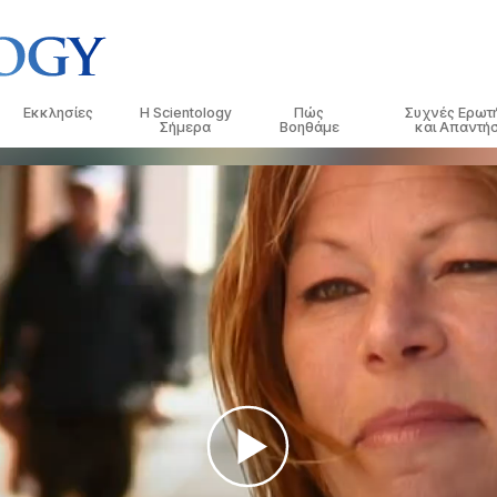
Εκκλησίες
Η Scientology
Πώς
Συχνές Ερωτ
Σήμερα
Βοηθάμε
και Απαντήσ
τικές
Εντοπίστε μια Εκκλησία
Εγκαίνια
Ο Δρόμος προς την Ευτυχία
Ιστορικό και Βασ
Εισαγωγ
 Κώδικες της
Ιδανικές Εκκλησίες της Scientology
Εκδηλώσεις της Scientology
Applied Scholastics
Μέσα σε μια Εκκ
Ηχογρα
Ανώτεροι οργανισμοί
Ντέιβιντ Μισκάβιτς: Εκκλησιαστικός
Κρίμινον
Ο Οργανισμός τη
Οι Εισα
λόγοι για τη
Ηγέτης της Scientology
Η Βάση του Φλαγκ
Νάρκωνον
Εισαγω
 Σαηεντολόγο
Freewinds
Η Αλήθεια για τα Ναρκωτικά
Εισαγω
ησία
Φέρνοντας τη Σαηεντολογία στον
Ενωμένοι για τα Ανθρώπινα
Κόσμο
Δικαιώματα
της
Επιτροπή Πολιτών για τα
Ανθρώπινα Δικαιώματα
Διανοητική