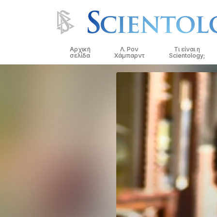
Αρχική
Λ. Ρον
Τι είναι η
σελίδα
Χάμπαρντ
Scientology;
Πιστεύω και Πρακ
Τα Πιστεύω και οι
Σαηεντολογίας
Τι Λένε οι Σαηεντο
Σαηεντολογία
Συναντήστε έναν
Μέσα σε μια Εκκλ
Οι Βασικές Αρχές 
Σαηεντολογίας
Μια Εισαγωγή στη 