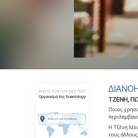
Αγάπη και Μίσος 
Tι είναι η Μεγαλο
ΔΙΑΝΟΗ
ΒΡΕΙΤΕ ΤΟΝ ΠΛΗΣΙΕΣΤΕΡΟ
Οργανισμό της Scientology
ΤΖΕΝΗ, Π
Ποιος χρησι
περιλαμβανο
Η Τζένη λέε
τους άλλους