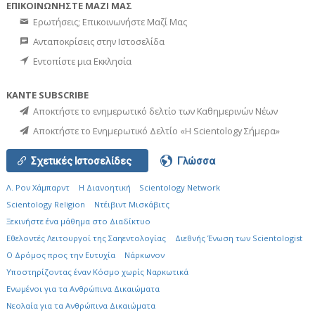
ΕΠΙΚΟΙΝΩΝΗΣΤΕ ΜΑΖΙ ΜΑΣ
Ερωτήσεις; Επικοινωνήστε Μαζί Μας
Ανταποκρίσεις στην Ιστοσελίδα
Εντοπίστε μια Εκκλησία
ΚΑΝΤΕ SUBSCRIBE
Αποκτήστε το ενημερωτικό δελτίο των Καθημερινών Νέων
Αποκτήστε το Ενημερωτικό Δελτίο «Η Scientology Σήμερα»
Σχετικές Ιστοσελίδες
Γλώσσα
Λ. Ρον Χάμπαρντ
Η Διανοητική
Scientology Network
Scientology Religion
Ντέιβιντ Μισκάβιτς
Ξεκινήστε ένα μάθημα στο Διαδίκτυο
Εθελοντές Λειτουργοί της Σαηεντολογίας
Διεθνής Ένωση των Scientologist
Ο Δρόμος προς την Ευτυχία
Νάρκωνον
Υποστηρίζοντας έναν Κόσμο χωρίς Ναρκωτικά
Ενωµένοι για τα Ανθρώπινα Δικαιώµατα
Νεολαία για τα Ανθρώπινα Δικαιώματα