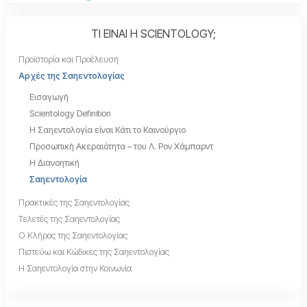
ΤΙ ΕΙΝΑΙ Η SCIENTOLOGY;
Προϊστορία και Προέλευση
Αρχές της Σαηεντολογίας
Εισαγωγή
Scientology Definition
Η Σαηεντολογία είναι Κάτι το Καινούργιο
Προσωπική Ακεραιότητα – του Λ. Ρον Χάµπαρντ
Η Διανοητική
Σαηεντολογία
Πρακτικές της Σαηεντολογίας
Τελετές της Σαηεντολογίας
Ο Κλήρος της Σαηεντολογίας
Πιστεύω και Κώδικες της Σαηεντολογίας
Η Σαηεντολογία στην Κοινωνία