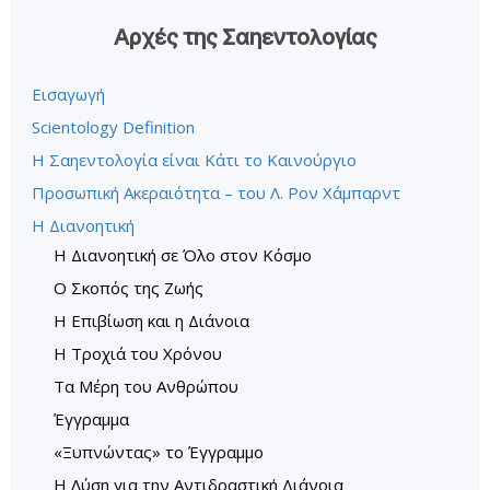
Αρχές της Σαηεντολογίας
Εισαγωγή
Scientology Definition
Η Σαηεντολογία είναι Κάτι το Καινούργιο
Προσωπική Ακεραιότητα – του Λ. Ρον Χάµπαρντ
Η Διανοητική
Η Διανοητική σε Όλο στον Κόσμο
Ο Σκοπός της Ζωής
Η Επιβίωση και η Διάνοια
Η Τροχιά του Χρόνου
Τα Μέρη του Ανθρώπου
Έγγραμμα
«Ξυπνώντας» το Έγγραµµο
Η Λύση για την Αντιδραστική Διάνοια