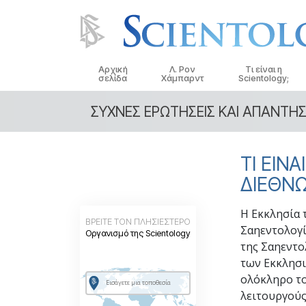
Αρχική
Λ. Ρον
Τι είναι η
σελίδα
Χάμπαρντ
Scientology;
ΣΥΧΝΕΣ ΕΡΩΤΗΣΕΙΣ ΚΑΙ ΑΠΑΝΤΗΣ
Πιστεύω και Πρακ
Τα Πιστεύω και οι
Σαηεντολογίας
ΤΙ ΕΙΝ
Τι Λένε οι Σαηεντο
ΔΙΕΘΝΩ
Σαηεντολογία
Συναντήστε έναν
Η Εκκλησία 
ΒΡΕΙΤΕ ΤΟΝ ΠΛΗΣΙΕΣΤΕΡΟ
Σαηεντολογία
Μέσα σε μια Εκκλ
Οργανισμό της Scientology
της Σαηεντο
Οι Βασικές Αρχές 
των Εκκλησι
Σαηεντολογίας
ολόκληρο το
Μια Εισαγωγή στη 
λειτουργούς