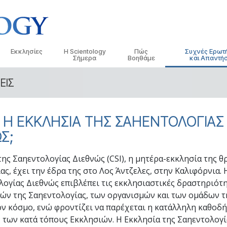
Εκκλησίες
Η Scientology
Πώς
Συχνές Ερωτ
Σήμερα
Βοηθάμε
και Απαντήσ
ΕΙΣ
τικές
Εντοπίστε μια Εκκλησία
Εγκαίνια
Ο Δρόμος προς την Ευτυχία
Ιστορικό και Βασ
Εισαγωγ
 Κώδικες της
Ιδανικές Εκκλησίες της Scientology
Εκδηλώσεις της Scientology
Applied Scholastics
Μέσα σε μια Εκκ
Ηχογρα
ΑΙ Η ΕΚΚΛΗΣΙΑ ΤΗΣ ΣΑΗΕΝΤΟΛΟΓΙΑΣ
Ανώτεροι οργανισμοί
Ντέιβιντ Μισκάβιτς: Εκκλησιαστικός
Κρίμινον
Ο Οργανισμός τη
Οι Εισα
λόγοι για τη
Ηγέτης της Scientology
Σ;
Η Βάση του Φλαγκ
Νάρκωνον
Εισαγω
 Σαηεντολόγο
της Σαηεντολογίας Διεθνώς (CSI), η μητέρα-εκκλησία της θ
Freewinds
Η Αλήθεια για τα Ναρκωτικά
Εισαγω
ς, έχει την έδρα της στο Λος Άντζελες, στην Καλιφόρνια. 
ησία
Φέρνοντας τη Σαηεντολογία στον
Ενωμένοι για τα Ανθρώπινα
λογίας Διεθνώς επιβλέπει τις εκκλησιαστικές δραστηριότ
Κόσμο
Δικαιώματα
της
ών της Σαηεντολογίας, των οργανισμών και των ομάδων τ
Επιτροπή Πολιτών για τα
ν κόσμο, ενώ φροντίζει να παρέχεται η κατάλληλη καθοδ
Ανθρώπινα Δικαιώματα
Διανοητική
 των κατά τόπους Εκκλησιών. Η Εκκλησία της Σαηεντολογ