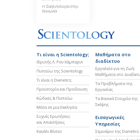
Η Σαηεντολογία στην
Κοινωνία
Τι είναι η Scientology;
Μαθήματα στο
διαδίκτυο
Ιδρυτής Λ. Ρον Χάμπαρντ
Εργαλεία για τη Ζωή:
Πιστεύω της Scientology
Μαθήματα στο Διαδίκτ
Τι είναι η Dianetics;
Τα Προβλήματα της
Προϊστορία και Προέλευση
Εργασίας
Κώδικες & Πιστεύω
Τα Βασικά Στοιχεία της
Σκέψης
Μέσα σε μια Εκκλησία
Συχνές Ερωτήσεις
Εισαγωγικές
και Απαντήσεις
Υπηρεσίες
Κανάλι Βίντεο
Σεμινάριο της Dianetics