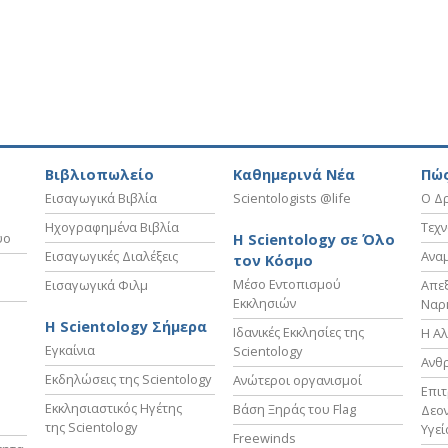
Βιβλιοπωλείο
Καθημερινά Νέα
Πώς
Εισαγωγικά Βιβλία
Scientologists @life
Ο Δρ
Ηχογραφημένα Βιβλία
Τεχν
υο
Η Scientology σε Όλο
Εισαγωγικές Διαλέξεις
Ανα
τον Κόσμο
Μέσο Εντοπισμού
Εισαγωγικά Φιλμ
Απε
Εκκλησιών
Ναρ
Η Scientology Σήμερα
Ιδανικές Εκκλησίες της
Η Αλ
Εγκαίνια
Scientology
Ανθ
Εκδηλώσεις της Scientology
Ανώτεροι οργανισμοί
Επι
Εκκλησιαστικός Ηγέτης
Βάση Ξηράς του Flag
Δεον
της Scientology
Υγεί
Freewinds