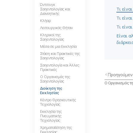
Ώντιτινγκ
Τι είνα
Σαηεντολογίας και
Διανοητικής
Τι είνα
Κλήαρ
Τι είνα
Λειτουργικός Θήταν
Κληρικοί της
Είναι α
Σαηεντολογίας
διάρκει
Μέσα σε μια Εκκλησία
Στάση και Πρακτικές της
Σαηεντολογίας
Σαηεντολογία και Άλλες
Πρακτικές
Προηγούμεν
Ο Οργανισμός της
Σαηεντολογίας
Ο Οργανισμός τ
Διοίκηση της
Εκκλησίας
Κέντρο Θρησκευτικής
Τεχνολογίας
Εκκλησία της
Πνευματικής
Τεχνολογίας
Χρηματοδότηση της
Εκκλησίας