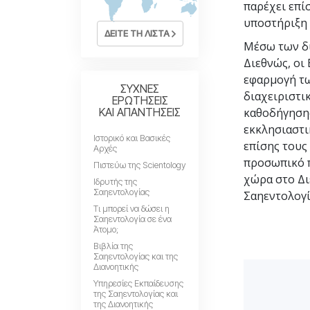
παρέχει επίσ
Αγάπη και Μίσος 
Tι είναι η Μεγαλο
υποστήριξη 
ΔΕΙΤΕ ΤΗ ΛΙΣΤΑ
Μέσω των δι
Διεθνώς, οι
εφαρμογή τω
ΣΥΧΝΕΣ
διαχειριστι
ΕΡΩΤΗΣΕΙΣ
ΚΑΙ ΑΠΑΝΤΗΣΕΙΣ
καθοδήγησης
εκκλησιαστι
Ιστορικό και Βασικές
επίσης τους
Αρχές
προσωπικό π
Πιστεύω της Scientology
χώρα στο Δι
Ιδρυτής της
Σαηεντολογίας
Σαηεντολογί
Τι μπορεί να δώσει η
Σαηεντολογία σε ένα
Άτομο;
Βιβλία της
Σαηεντολογίας και της
Διανοητικής
Υπηρεσίες Εκπαίδευσης
της Σαηεντολογίας και
της Διανοητικής