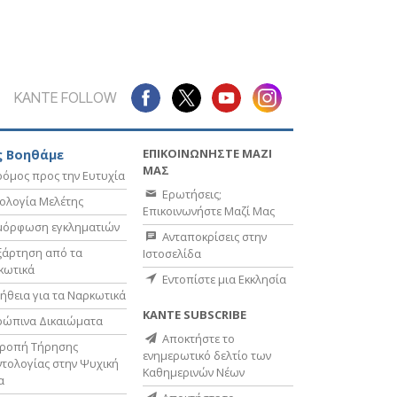
ΚΑΝΤΕ FOLLOW
ΕΠΙΚΟΙΝΩΝΗΣΤΕ ΜΑΖΙ
 Βοηθάμε
ΜΑΣ
όμος προς την Ευτυχία
Ερωτήσεις;
ολογία Μελέτης
Επικοινωνήστε Μαζί Μας
μόρφωση εγκληματιών
Ανταποκρίσεις στην
ξάρτηση από τα
Ιστοσελίδα
κωτικά
Εντοπίστε μια Εκκλησία
ήθεια για τα Ναρκωτικά
ΚΑΝΤΕ SUBSCRIBE
ρώπινα Δικαιώματα
Αποκτήστε το
τροπή Τήρησης
ενημερωτικό δελτίο των
τολογίας στην Ψυχική
Καθημερινών Νέων
α