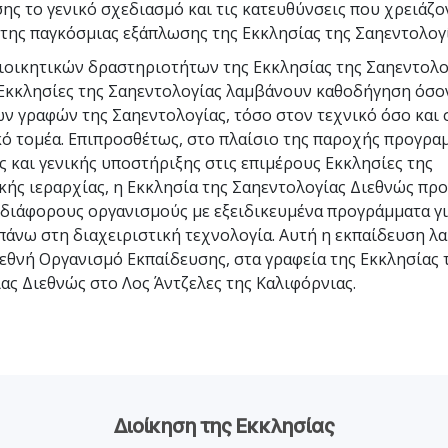
Εθελοντές Λειτουργοί της
ης το γενικό σχεδιασμό και τις κατευθύνσεις που χρειάζον
–
Σαηεντολογίας
σύνη;
της παγκόσμιας εξάπλωσης της Εκκλησίας της Σαηεντολογί
οικητικών δραστηριοτήτων της Εκκλησίας της Σαηεντολο
 Εκκλησίες της Σαηεντολογίας λαμβάνουν καθοδήγηση όσο
ν γραφών της Σαηεντολογίας, τόσο στον τεχνικό όσο και 
κό τομέα. Επιπροσθέτως, στο πλαίσιο της παροχής προγρα
 και γενικής υποστήριξης στις επιμέρους Εκκλησίες της
κής ιεραρχίας, η Εκκλησία της Σαηεντολογίας Διεθνώς πρ
 διάφορους οργανισμούς με εξειδικευμένα προγράμματα γι
άνω στη διαχειριστική τεχνολογία. Αυτή η εκπαίδευση λ
εθνή Οργανισμό Εκπαίδευσης, στα γραφεία της Εκκλησίας 
ας Διεθνώς στο Λος Άντζελες της Καλιφόρνιας.
Διοίκηση της Εκκλησίας