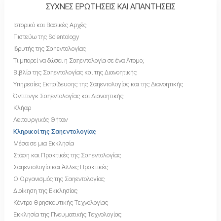
ΣΥΧΝΕΣ ΕΡΩΤΗΣΕΙΣ ΚΑΙ ΑΠΑΝΤΗΣΕΙΣ
Ιστορικό και Βασικές Αρχές
Πιστεύω της Scientology
Ιδρυτής της Σαηεντολογίας
Τι μπορεί να δώσει η Σαηεντολογία σε ένα Άτομο;
Βιβλία της Σαηεντολογίας και της Διανοητικής
Υπηρεσίες Εκπαίδευσης της Σαηεντολογίας και της Διανοητικής
Ώντιτινγκ Σαηεντολογίας και Διανοητικής
Κλήαρ
Λειτουργικός Θήταν
Κληρικοί της Σαηεντολογίας
Μέσα σε μια Εκκλησία
Στάση και Πρακτικές της Σαηεντολογίας
Σαηεντολογία και Άλλες Πρακτικές
Ο Οργανισμός της Σαηεντολογίας
Διοίκηση της Εκκλησίας
Κέντρο Θρησκευτικής Τεχνολογίας
Εκκλησία της Πνευματικής Τεχνολογίας