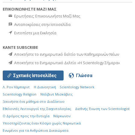
ΕΠΙΚΟΙΝΩΝΗΣΤΕ ΜΑΖΙ ΜΑΣ
Ερωτήσεις; Επικοινωνήστε Μαζί Μας
Ανταποκρίσεις στην Ιστοσελίδα
Εντοπίστε μια Εκκλησία
ΚΑΝΤΕ SUBSCRIBE
Αποκτήστε το ενημερωτικό δελτίο των Καθημερινών Νέων
Αποκτήστε το Ενημερωτικό Δελτίο «Η Scientology Σήμερα»
Σχετικές Ιστοσελίδες
Γλώσσα
Λ. Ρον Χάμπαρντ
Η Διανοητική
Scientology Network
Scientology Religion
Ντέιβιντ Μισκάβιτς
Ξεκινήστε ένα μάθημα στο Διαδίκτυο
Εθελοντές Λειτουργοί της Σαηεντολογίας
Διεθνής Ένωση των Scientologist
Ο Δρόμος προς την Ευτυχία
Νάρκωνον
Υποστηρίζοντας έναν Κόσμο χωρίς Ναρκωτικά
Ενωµένοι για τα Ανθρώπινα Δικαιώµατα