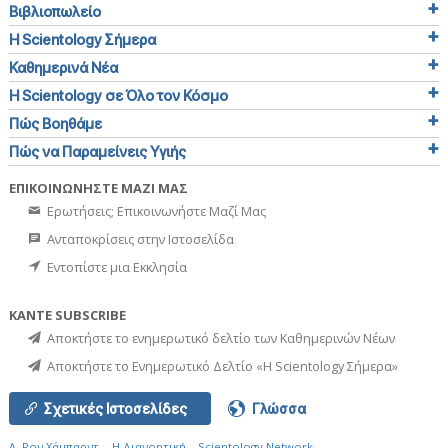
Βιβλιοπωλείο
Η Scientology Σήμερα
Καθημερινά Νέα
Η Scientology σε Όλο τον Κόσμο
Πώς Βοηθάμε
Πώς να Παραμείνεις Υγιής
ΕΠΙΚΟΙΝΩΝΗΣΤΕ ΜΑΖΙ ΜΑΣ
Ερωτήσεις; Επικοινωνήστε Μαζί Μας
Ανταποκρίσεις στην Ιστοσελίδα
Εντοπίστε μια Εκκλησία
ΚΑΝΤΕ SUBSCRIBE
Αποκτήστε το ενημερωτικό δελτίο των Καθημερινών Νέων
Αποκτήστε το Ενημερωτικό Δελτίο «Η Scientology Σήμερα»
Σχετικές Ιστοσελίδες
Γλώσσα
Λ. Ρον Χάμπαρντ
Η Διανοητική
Scientology Network