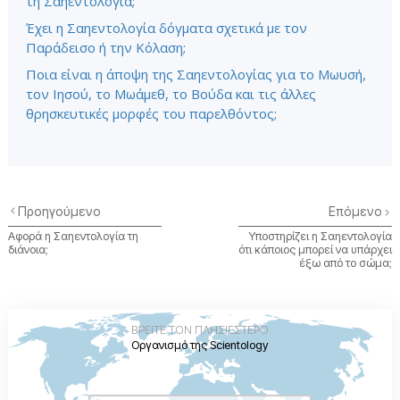
τη Σαηεντολογία;
Έχει η Σαηεντολογία δόγματα σχετικά με τον
Παράδεισο ή την Κόλαση;
Ποια είναι η άποψη της Σαηεντολογίας για το Μωυσή,
τον Ιησού, το Μωάμεθ, το Βούδα και τις άλλες
θρησκευτικές μορφές του παρελθόντος;
Προηγούμενο
Επόμενο
Αφορά η Σαηεντολογία τη
Υποστηρίζει η Σαηεντολογία
διάνοια;
ότι κάποιος μπορεί να υπάρχει
έξω από το σώμα;
ΒΡΕΙΤΕ ΤΟΝ ΠΛΗΣΙΕΣΤΕΡΟ
Οργανισμό της Scientology