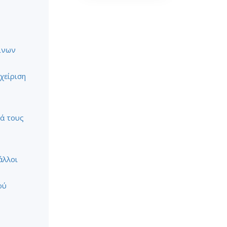
ίνων
χείριση
ρά τους
άλλοι
ού