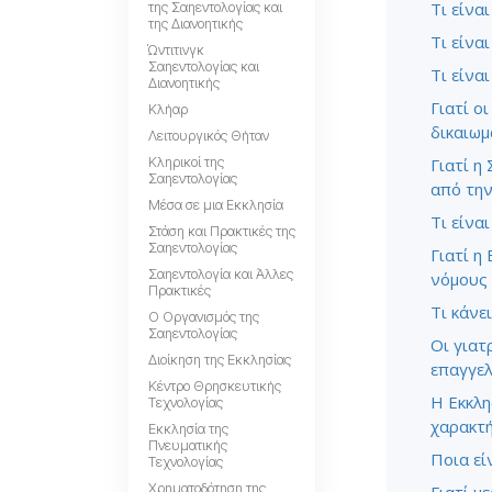
Τι είναι
της Σαηεντολογίας και
της Διανοητικής
Τι είνα
Ώντιτινγκ
Σαηεντολογίας και
Τι είνα
Διανοητικής
Γιατί ο
Κλήαρ
δικαιωμ
Λειτουργικός Θήταν
Κληρικοί της
Γιατί η
Σαηεντολογίας
από την
Μέσα σε μια Εκκλησία
Τι είνα
Στάση και Πρακτικές της
Σαηεντολογίας
Γιατί η
Σαηεντολογία και Άλλες
νόμους 
Πρακτικές
Τι κάνε
Ο Οργανισμός της
Σαηεντολογίας
Οι γιατρ
Διοίκηση της Εκκλησίας
επαγγελ
Κέντρο Θρησκευτικής
Η Εκκλη
Τεχνολογίας
χαρακτή
Εκκλησία της
Πνευματικής
Ποια εί
Τεχνολογίας
Χρηματοδότηση της