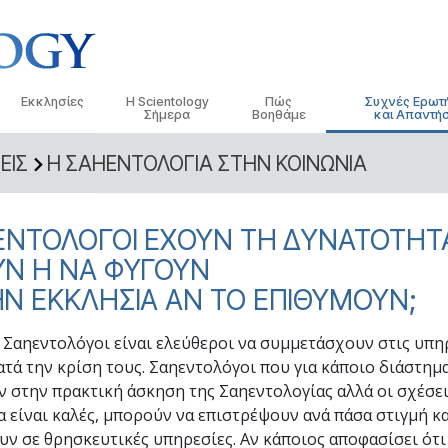
Εκκλησίες
Η Scientology
Πώς
Συχνές Ερωτ
Σήμερα
Βοηθάμε
και Απαντήσ
ΕΙΣ
Η ΣΑΗΕΝΤΟΛΟΓΙΑ ΣΤΗΝ ΚΟΙΝΩΝΙΑ
τικές
Εντοπίστε μια Εκκλησία
Εγκαίνια
Ο Δρόμος προς την Ευτυχία
Ιστορικό και Βασ
Εισαγωγ
 Κώδικες της
Ιδανικές Εκκλησίες της Scientology
Εκδηλώσεις της Scientology
Applied Scholastics
Μέσα σε μια Εκκ
Ηχογρα
ΕΝΤΟΛΟΓΟΙ ΕΧΟΥΝ ΤΗ ΔΥΝΑΤΟΤΗΤ
Ανώτεροι οργανισμοί
Ντέιβιντ Μισκάβιτς: Εκκλησιαστικός
Κρίμινον
Ο Οργανισμός τη
Οι Εισα
λόγοι για τη
Ηγέτης της Scientology
ΥΝ Η ΝΑ ΦΥΓΟΥΝ
Η Βάση του Φλαγκ
Νάρκωνον
Εισαγω
Ν ΕΚΚΛΗΣΙΑ ΑΝ ΤΟ ΕΠΙΘΥΜΟΥΝ;
 Σαηεντολόγο
Freewinds
Η Αλήθεια για τα Ναρκωτικά
Εισαγω
ησία
 Σαηεντολόγοι είναι ελεύθεροι να συμμετάσχουν στις υπη
Φέρνοντας τη Σαηεντολογία στον
Ενωμένοι για τα Ανθρώπινα
Κόσμο
Δικαιώματα
ατά την κρίση τους. Σαηεντολόγοι που για κάποιο διάστημ
της
 στην πρακτική άσκηση της Σαηεντολογίας αλλά οι σχέσει
Επιτροπή Πολιτών για τα
α είναι καλές, μπορούν να επιστρέψουν ανά πάσα στιγμή κα
Ανθρώπινα Δικαιώματα
Διανοητική
ν σε θρησκευτικές υπηρεσίες. Αν κάποιος αποφασίσει ότι