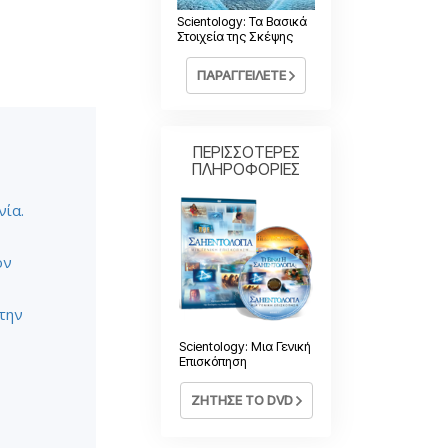
Η Τονική Κλίμακα των
Συναισθημάτων
Scientology: Τα Βασικά
Στοιχεία της Σκέψης
Φάρμακα και Ναρκωτικά:
Το Πρόβλημα και η Λύση του
ΠΑΡΑΓΓΕΙΛΕΤΕ
Παιδιά
Εργαλεία για τον Χώρο Εργασίας
ΠΕΡΙΣΣΟΤΕΡΕΣ
ΠΛΗΡΟΦΟΡΙΕΣ
Ηθική και Καταστάσεις Ηθικής
νία.
Η Αιτία της Καταπίεσης
Διερευνήσεις
ον
Τα Βασικά Στοιχεία της Οργάνωσης
την
Βασικές Αρχές Δημοσίων Σχέσεων
Scientology: Μια Γενική
Επιδιώξεις και Στόχοι
Επισκόπηση
Η Τεχνολογία Μελέτης
ΖΗΤΗΣΕ ΤΟ DVD
Επικοινωνία