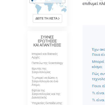
επιθυμεί πλέ
Αγάπη και Μίσος 
Tι είναι η Μεγαλο
ΔΕΙΤΕ ΤΗ ΛΙΣΤΑ
ΣΥΧΝΕΣ
ΕΡΩΤΗΣΕΙΣ
ΚΑΙ ΑΠΑΝΤΗΣΕΙΣ
Έχω ακο
Ιστορικό και Βασικές
Ποια εί
Αρχές
Μπορεί 
Πιστεύω της Scientology
κόσμο;
Ιδρυτής της
Σαηεντολογίας
Πώς συν
Τι μπορεί να δώσει η
τεχνολο
Σαηεντολογία σε ένα
Άτομο;
Ποιοι ε
Βιβλία της
Τι είνα
Σαηεντολογίας και της
Διανοητικής
Τι είνα
Υπηρεσίες Εκπαίδευσης