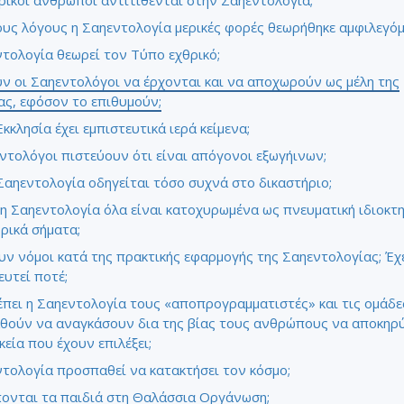
ερικοί άνθρωποι αντιτίθενται στην Σαηεντολογία;
ους λόγους η Σαηεντολογία μερικές φορές θεωρήθηκε αμφιλεγόμ
τολογία θεωρεί τον Τύπο εχθρικό;
 οι Σαηεντολόγοι να έρχονται και να αποχωρούν ως μέλη της
ας, εφόσον το επιθυμούν;
Εκκλησία έχει εμπιστευτικά ιερά κείμενα;
ντολόγοι πιστεύουν ότι είναι απόγονοι εξωγήινων;
 Σαηεντολογία οδηγείται τόσο συχνά στο δικαστήριο;
τη Σαηεντολογία όλα είναι κατοχυρωμένα ως πνευματική ιδιοκτη
ρικά σήματα;
ν νόμοι κατά της πρακτικής εφαρμογής της Σαηεντολογίας; Έχ
υτεί ποτέ;
πει η Σαηεντολογία τους «αποπρογραμματιστές» και τις ομάδε
θούν να αναγκάσουν δια της βίας τους ανθρώπους να αποκηρ
κεία που έχουν επιλέξει;
τολογία προσπαθεί να κατακτήσει τον κόσμο;
ονται τα παιδιά στη Θαλάσσια Οργάνωση;