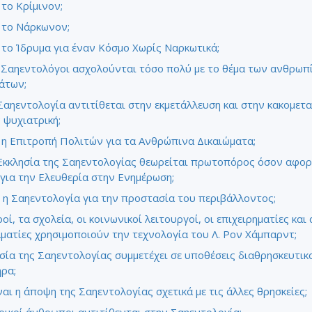
 το Κρίμινον;
ι το Νάρκωνον;
ι το Ίδρυμα για έναν Κόσμο Χωρίς Ναρκωτικά;
ι Σαηεντολόγοι ασχολούνται τόσο πολύ με το θέμα των ανθρωπ
άτων;
 Σαηεντολογία αντιτίθεται στην εκμετάλλευση και στην κακομετα
 ψυχιατρική;
ι η Επιτροπή Πολιτών για τα Ανθρώπινα Δικαιώματα;
 Εκκλησία της Σαηεντολογίας θεωρείται πρωτοπόρος όσον αφο
για την Ελευθερία στην Ενημέρωση;
ι η Σαηεντολογία για την προστασία του περιβάλλοντος;
οί, τα σχολεία, οι κοινωνικοί λειτουργοί, οι επιχειρηματίες και 
ματίες χρησιμοποιούν την τεχνολογία του Λ. Ρον Χάμπαρντ;
σία της Σαηεντολογίας συμμετέχει σε υποθέσεις διαθρησκευτικ
ρα;
ναι η άποψη της Σαηεντολογίας σχετικά με τις άλλες θρησκείες;