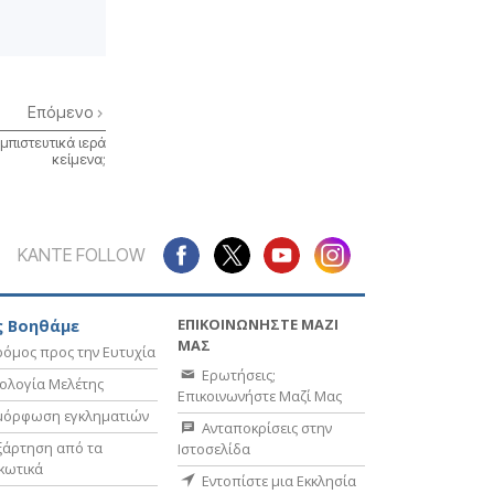
Επόμενο
εμπιστευτικά ιερά
κείμενα;
ΚΑΝΤΕ FOLLOW
ΕΠΙΚΟΙΝΩΝΗΣΤΕ ΜΑΖΙ
 Βοηθάμε
ΜΑΣ
όμος προς την Ευτυχία
Ερωτήσεις;
ολογία Μελέτης
Επικοινωνήστε Μαζί Μας
μόρφωση εγκληματιών
Ανταποκρίσεις στην
ξάρτηση από τα
Ιστοσελίδα
κωτικά
Εντοπίστε μια Εκκλησία