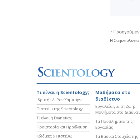
Προηγούμεν
Η Σαηεντολογία 
Τι είναι η Scientology;
Μαθήματα στο
διαδίκτυο
Ιδρυτής Λ. Ρον Χάμπαρντ
Εργαλεία για τη Ζωή:
Πιστεύω της Scientology
Μαθήματα στο Διαδίκτ
Τι είναι η Dianetics;
Τα Προβλήματα της
Προϊστορία και Προέλευση
Εργασίας
Κώδικες & Πιστεύω
Τα Βασικά Στοιχεία της