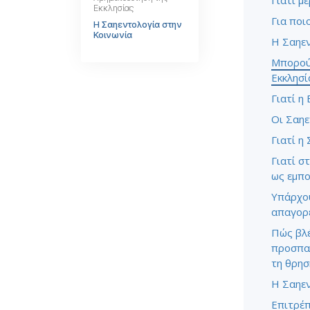
Γιατί μ
Εκκλησίας
Για ποι
Η Σαηεντολογία στην
Κοινωνία
Η Σαηεν
Μπορούν
Εκκλησί
Γιατί η 
Οι Σαηε
Γιατί η
Γιατί σ
ως εμπο
Υπάρχου
απαγορε
Πώς βλέ
προσπα
τη θρησ
Η Σαηεν
Επιτρέπ