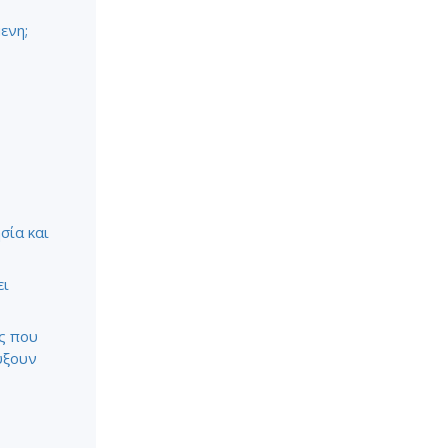
ενη;
σία και
ει
ς που
ύξουν