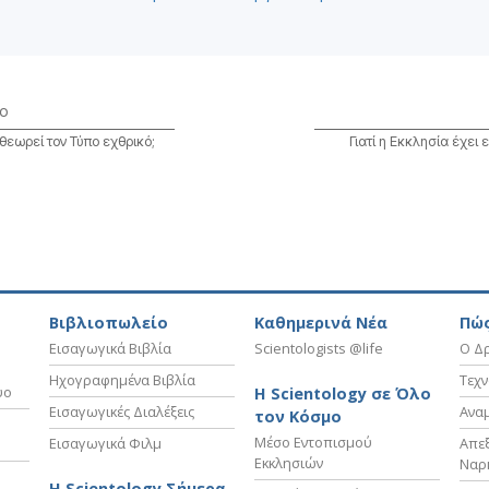
ο
θεωρεί τον Τύπο εχθρικό;
Γιατί η Εκκλησία έχει 
Βιβλιοπωλείο
Καθημερινά Νέα
Πώς
Εισαγωγικά Βιβλία
Scientologists @life
Ο Δρ
Ηχογραφημένα Βιβλία
Τεχν
υο
Η Scientology σε Όλο
Εισαγωγικές Διαλέξεις
Ανα
τον Κόσμο
Μέσο Εντοπισμού
Εισαγωγικά Φιλμ
Απε
Εκκλησιών
Ναρ
Η Scientology Σήμερα