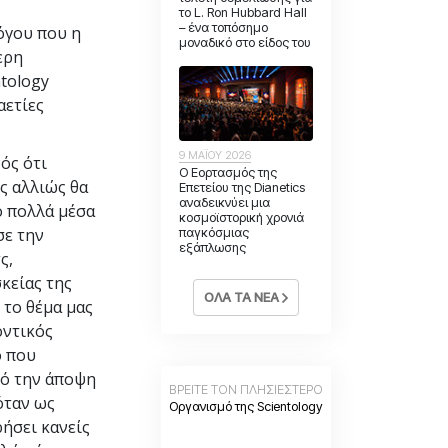
το L. Ron Hubbard Hall
– ένα τοπόσημο
όγου που η
μοναδικό στο είδος του
ερη
tology
αετίες
9 ΜΑΪΟΥ 2026
ός ότι
Ο Εορτασμός της
ς αλλιώς θα
Επετείου της Dianetics
αναδεικνύει μια
ο πολλά μέσα
κοσμοϊστορική χρονιά
σε την
παγκόσμιας
εξάπλωσης
ς,
κείας της
ΟΛΑ ΤΑ ΝΕΑ
 το θέμα μας
οντικός
ό που
πό την άποψη
ΒΡΕΙΤΕ ΤΟΝ ΠΛΗΣΙΕΣΤΕΡΟ
όταν ως
Οργανισμό της Scientology
ρήσει κανείς