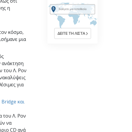
πλώς ότι
σης η
τον κόσμο,
ΔΕΙΤΕ ΤΗ ΛΙΣΤΑ
ισήμανε μια
ός
ν ανάκτηση
 του Λ. Ρον
ανακαλύψεις
θέσιμες για
ν
Bridge και
 του Λ. Ρον
ύν να
ύριο CD ανά