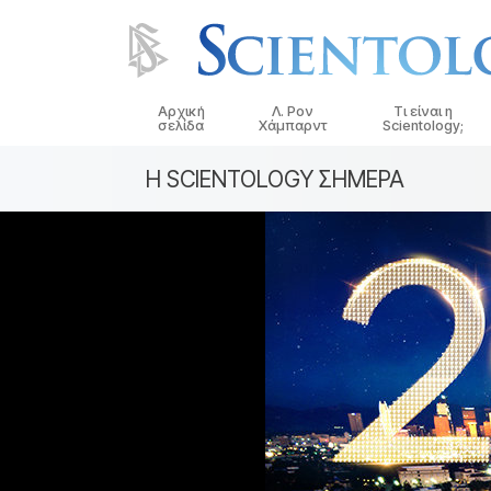
Αρχική
Λ. Ρον
Τι είναι η
σελίδα
Χάμπαρντ
Scientology;
Η SCIENTOLOGY ΣΗΜΕΡΑ
Πιστεύω και Πρακ
Τα Πιστεύω και οι
Σαηεντολογίας
Τι Λένε οι Σαηεντο
Σαηεντολογία
Συναντήστε έναν
Μέσα σε μια Εκκλ
Οι Βασικές Αρχές 
Σαηεντολογίας
Μια Εισαγωγή στη 