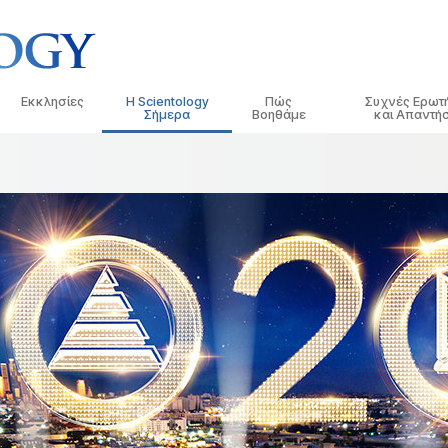
Εκκλησίες
Η Scientology
Πώς
Συχνές Ερωτ
Σήμερα
Βοηθάμε
και Απαντήσ
τικές
Εντοπίστε μια Εκκλησία
Εγκαίνια
Ο Δρόμος προς την Ευτυχία
Ιστορικό και Βασ
Εισαγωγ
 Κώδικες της
Ιδανικές Εκκλησίες της Scientology
Εκδηλώσεις της Scientology
Applied Scholastics
Μέσα σε μια Εκκ
Ηχογρα
Ανώτεροι οργανισμοί
Ντέιβιντ Μισκάβιτς: Εκκλησιαστικός
Κρίμινον
Ο Οργανισμός τη
Οι Εισα
λόγοι για τη
Ηγέτης της Scientology
Η Βάση του Φλαγκ
Νάρκωνον
Εισαγω
 Σαηεντολόγο
Freewinds
Η Αλήθεια για τα Ναρκωτικά
Εισαγω
ησία
Φέρνοντας τη Σαηεντολογία στον
Ενωμένοι για τα Ανθρώπινα
Κόσμο
Δικαιώματα
της
Επιτροπή Πολιτών για τα
Ανθρώπινα Δικαιώματα
Διανοητική