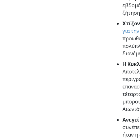
εβδομά
ζήτηση 
Χτίζον
για τη
προωθο
πολύπλ
διανέμ
Η Κυκλ
Αποτελ
περιγρ
επανασ
τέταρτο
μπορού
Αιωνιό
Ανεγεί
συνέπε
ήταν η