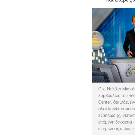
Ο κ. Ντέιβιντ Μισκά
Συμβουλίου του Rel
Center, ξεκινάει έ
ολοκληρώσει μια ε
εξάπλωσης, θέτοντα
επόμενη δεκαετία – 
επόμενους αιώνες.