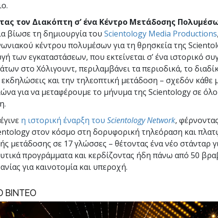
ο.
ας τον Διακόπτη σ’ ένα Κέντρο Μετάδοσης Πολυμέσω
ία βίωσε τη δημιουργία του
Scientology Media Productions
νωνιακού κέντρου πολυμέσων για τη θρησκεία της Scientol
γή των εγκαταστάσεων, που εκτείνεται σ’ ένα ιστορικό συ
άτων στο Χόλιγουντ, περιλαμβάνει τα περιοδικά, το διαδίκ
ς εκδηλώσεις και την τηλεοπτική μετάδοση – σχεδόν κάθε 
ιώνα για να μεταφέρουμε το μήνυμα της Scientology σε όλο
η.
 έγινε
η ιστορική έναρξη του
Scientology Network
, φέρνοντα
ientology στον κόσμο στη δορυφορική τηλεόραση και πλα
ής μετάδοσης σε 17 γλώσσες – θέτοντας ένα νέο στάνταρ γ
υτικά προγράμματα και κερδίζοντας ήδη πάνω από 50 βρα
ανίας για καινοτομία και υπεροχή.
Ο ΒΙΝΤΕΟ