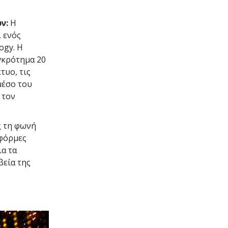
ν:
Η
, ενός
ogy. Η
γκρότημα 20
τυο, τις
μέσο του
 τον
ς τη φωνή
τφόρμες
ια τα
βεία της