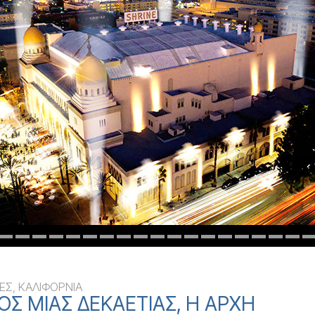
Εθελοντές Λειτουργοί της
–
Σαηεντολογίας
σύνη;
τεο
Εξερευνήστε
Χρονολόγι
ης Δεκαετίας
τη Δεκαετία
Οργανισμών τη
ΕΣ, ΚΑΛΙΦΟΡΝΙΑ
ΟΣ ΜΙΑΣ ΔΕΚΑΕΤΙΑΣ, Η ΑΡΧΗ