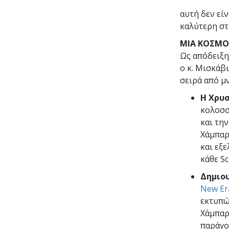
αυτή δεν εί
καλύτερη στ
ΜΙΑ ΚΟΣΜΟ
Ως απόδειξη
ο κ. Μισκάβ
σειρά από μ
Η Χρυ
κολοσ
και τη
Χάμπαρ
και εξε
κάθε Sc
Δημιου
New Era
εκτυπώ
Χάμπαρ
παράγο