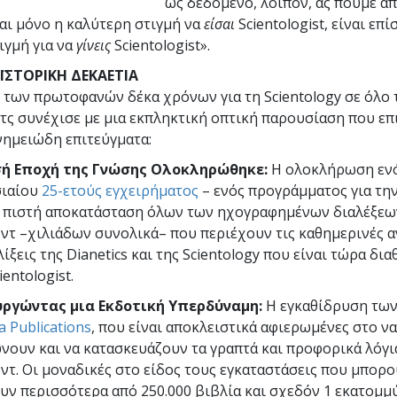
ως δεδομένο, λοιπόν, ας πούμε α
ναι μόνο η καλύτερη στιγμή να
είσαι
Scientologist, είναι επί
ιγμή για να
γίνεις
Scientologist».
ΪΣΤΟΡΙΚΗ ΔΕΚΑΕΤΙΑ
 των πρωτοφανών δέκα χρόνων για τη Scientology σε όλο 
ιτς συνέχισε με μια εκπληκτική οπτική παρουσίαση που επ
νημειώδη επιτεύγματα:
σή Εποχή της Γνώσης Ολοκληρώθηκε:
Η ολοκλήρωση εν
σιαίου
25-ετούς εγχειρήματος
– ενός προγράμματος για τη
ν πιστή αποκατάσταση όλων των ηχογραφημένων διαλέξεων
ντ –χιλιάδων συνολικά– που περιέχουν τις καθημερινές 
λίξεις της Dianetics και της Scientology που είναι τώρα δια
ientologist.
ργώντας μια Εκδοτική Υπερδύναμη:
Η εγκαθίδρυση τω
 Publications
, που είναι αποκλειστικά αφιερωμένες στο να
νουν και να κατασκευάζουν τα γραπτά και προφορικά λόγια
ντ. Οι μοναδικές στο είδος τους εγκαταστάσεις που μπορο
υν περισσότερα από 250.000 βιβλία και σχεδόν 1 εκατομμ