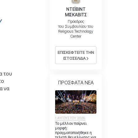
ΝΤΕΪΒΙΝΤ
ΜΙΣΚΑΒΙΤΣ
Y
Πρόεδρος
του Συμβουλίου του
Religious Technology
Center
ΕΠΙΣΚΕΦΤΕΙΤΕ ΤΗΝ
ΙΣΤΟΣΕΛΙΔΑ
α του
το
ΠΡΟΣΦΑΤΑ ΝΕΑ
α να
1 ΑΥΓΟΥΣΤΟΥ 2026
Το μέλλον παίρνει
μορφή:
πραγματοποιήθηκε η
τελετή θεμελίωσης για