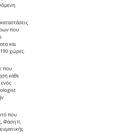
ανόμενη
καταστάσεις
όρων που
ο
ατα και
 190 χώρες.
τ
που
ηση κάθε
 ενός
ologist
ην
τό που
 Φάση ΙΙ,
νευματικής