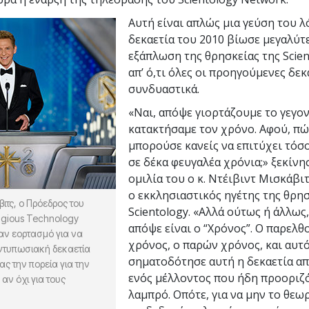
Αυτή είναι απλώς μια γεύση του λ
δεκαετία του 2010 βίωσε μεγαλύτ
εξάπλωση της θρησκείας της Scien
απ’ ό,τι όλες οι προηγούμενες δεκ
συνδυαστικά.
«Ναι, απόψε γιορτάζουμε το γεγον
κατακτήσαμε τον χρόνο. Αφού, πώ
μπορούσε κανείς να επιτύχει τόσ
σε δέκα φευγαλέα χρόνια;» ξεκίνη
ομιλία του ο κ. Ντέιβιντ Μισκάβιτ
ο εκκλησιαστικός ηγέτης της θρησ
βιτς, ο Πρόεδρος του
Scientology. «Αλλά ούτως ή άλλως,
igious Technology
απόψε είναι ο “Χρόνος”. Ο παρελθ
ναν εορτασμό για να
χρόνος, ο παρών χρόνος, και αυτ
ντυπωσιακή δεκαετία
σηματοδότησε αυτή η δεκαετία α
ς την πορεία για την
ενός μέλλοντος που ήδη προοριζ
αν όχι για τους
λαμπρό. Οπότε, για να μην το θεω