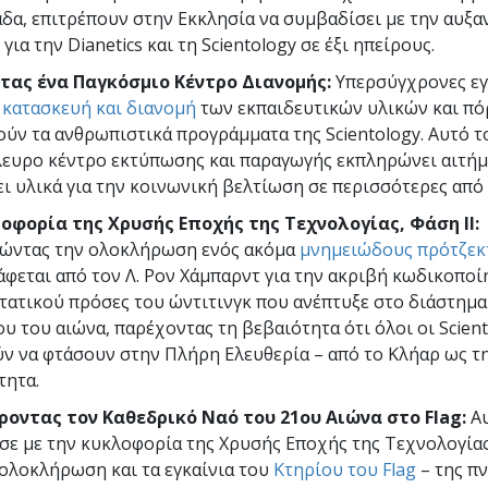
δα, επιτρέπουν στην Εκκλησία να συμβαδίσει με την αυξ
για την Dianetics και τη Scientology σε έξι ηπείρους.
τας ένα Παγκόσμιο Κέντρο Διανομής:
Υπερσύγχρονες εγ
ν κατασκευή και διανομή
των εκπαιδευτικών υλικών και π
ύν τα ανθρωπιστικά προγράμματα της Scientology. Αυτό τ
ευρο κέντρο εκτύπωσης και παραγωγής εκπληρώνει αιτήμ
ει υλικά για την κοινωνική βελτίωση σε περισσότερες από
οφορία της Χρυσής Εποχής της Τεχνολογίας, Φάση ΙΙ:
ώντας την ολοκλήρωση ενός ακόμα
μνημειώδους πρότζεκ
άφεται από τον Λ. Ρον Χάμπαρντ για την ακριβή κωδικοποί
τατικού πρόσες του ώντιτινγκ που ανέπτυξε στο διάστημα
υ του αιώνα, παρέχοντας τη βεβαιότητα ότι όλοι οι Scient
ν να φτάσουν στην Πλήρη Ελευθερία – από το Κλήαρ ως τ
τητα.
ροντας τον Καθεδρικό Ναό του 21ου Αιώνα στο Flag:
Αυ
σε με την κυκλοφορία της Χρυσής Εποχής της Τεχνολογίας,
 ολοκλήρωση και τα εγκαίνια του
Κτηρίου του Flag
– της π