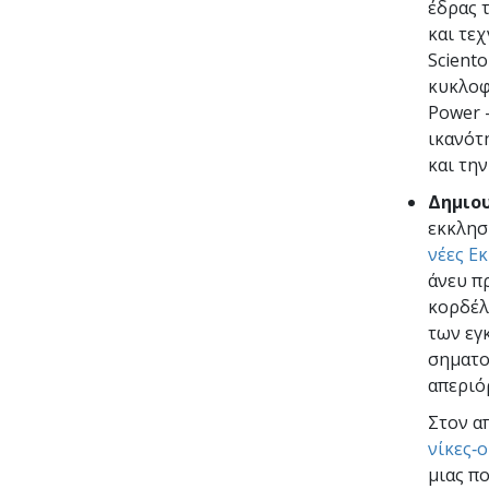
έδρας 
και τε
Sciento
κυκλοφ
Power 
ικανότ
και την
Δημιου
εκκλησ
νέες Ε
άνευ π
κορδέλ
των εγ
σηματο
απεριό
Στον α
νίκες‑
μιας π