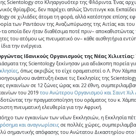
της Scientology στο Κληαργουότερ της Φλόριντα. Ένας αρχ
χνικός θρίαμβος, δεν παρέχει απλώς Ώντιτινγκ και Εκπαίδε
logy σε χιλιάδες άτομα τη φορά, αλλά κατέστησε επίσης εφ
ορία των Ραντάουν της Αναζωπύρωσης της Αιτίας και του
–τα οποία δεν ήταν διαθέσιμα ποτέ πριν– αποκαθιστώντας 
ητες του ατόμου ως πνευματικό ον– κάθε αισθητήρια εντύ
 ίδια την ενέργεια.
ργώντας Ιδανικούς Οργανισμούς της Νέας Χιλιετίας:
ιάσματα της Scientology ξεκίνησαν μια αδιάκοπη πορεία γι
κκλησίες
, όπως ακριβώς το είχε οραματιστεί ο Λ. Ρον Χάμπα
ροηγουμένου ανάπτυξη έκανε τις Εκκλησίες της Scientolog
ες εγκαινίων σε 12 ζώνες ώρας και 22 έθνη, συμπεριλαμβ
καινίων του 2019
του Ανώτερου Οργανισμού και Σαιντ Χιλ
δοτώντας την πραγματοποίηση του οράματος του κ. Χάμπα
ριστη πνευματική ελευθερία για την Αφρική.
πόηχο των εγκαινίων των νέων Εκκλησιών, η Εκκλησία πέ
ορόσημα και αναγνωρίσεις
σε πολλές χώρες, συμπεριλαμβ
ολύ σημαντικής απόφασης του Ανώτατου Δικαστηρίου στο