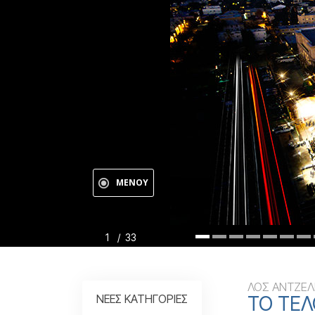
Αγάπη και Μίσος 
Tι είναι η Μεγαλο
Εορτασμός
Βίν
ΜΕΝΟΥ
της Πρωτοχρονιάς
Ανασκόπηση τ
1
/
33
ΛΟΣ ΑΝΤΖΕΛ
ΝΕΕΣ ΚΑΤΗΓΟΡΙΕΣ
ΤΟ ΤΕΛ