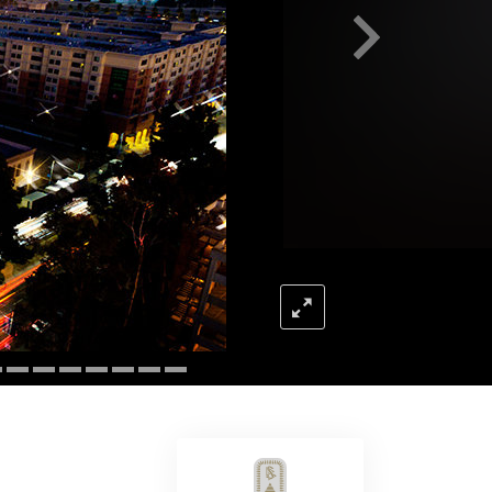
Η Τονική Κλίμακα των
Συναισθημάτων
Φάρμακα και Ναρκωτικά:
Το Πρόβλημα και η Λύση του
Παιδιά
Εργαλεία για τον Χώρο Εργασίας
Ηθική και Καταστάσεις Ηθικής
Η Αιτία της Καταπίεσης
Διερευνήσεις
ο των Νέων
ς Scientology
Τα Βασικά Στοιχεία της Οργάνωσης
Βασικές Αρχές Δημοσίων Σχέσεων
Επιδιώξεις και Στόχοι
Η Τεχνολογία Μελέτης
Επικοινωνία