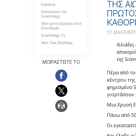
ΤΗΣ ΑΙ
Εγκαίνια
ΠΡΩΤΟ
Εκδηλώσεις της
Scientology
ΚΑΘΟΡΙ
Νέα για τη Θρησκευτική
Ελευθερία
31 ΔΕΚΕΜΒΡΙ
Scientology TV
Νέα: Πώς Βοηθάμε
Χιλιάδες
αποκορύφ
της Scien
ΜΟΙΡΑΣΤΕΙΤΕ ΤΟ
Πέρα από το
κέντρου της
φημισμένο S
γιορτάσουν 
Μια Χρυσή Επ
Πάνω από 50
Οι εγκαταστ
Και έλαβε χ