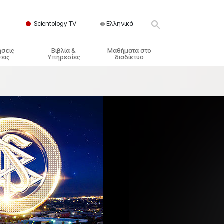
Scientology TV
Ελληνικά
ήσεις
Βιβλία &
Μαθήματα στο
εις
Υπηρεσίες
διαδίκτυο
ικές Αρχές
ικά Βιβλία
Πώς να Επιλύετε Διαμάχες
λησία
φημένα Βιβλία
Τα Δυναμικά της Ύπαρξης
ς Σαηεντολογίας
γωγικές Διαλέξεις
Τα Συστατικά της Κατανόησης
γικά Φιλμ
Λύσεις για ένα Επικίνδυνο
Περιβάλλον
γικές Υπηρεσίες
Βοηθήματα για Ασθένειες και
Ατυχήματα
Ακεραιότητα και Τιμιότητα
Γάμος