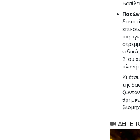
Βασίλει
Πατώντ
δεκαετ
επικοι
παραγω
στρεμμ
ειδικέ
21ου α
πλανήτ
Κι έτσι
της Sc
ζωνταν
θρησκε
βιομηχ
ΔΕΙΤΕ Τ