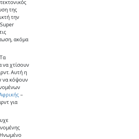
ιτεκτονικός
υση της
ικτή την
 Super
τις
πωση, ακόμα
Τα
α να χτίσουν
ρντ. Αυτή η
y να κόψουν
ανομένων
 Αφρικής
–
ρντ για
τυχε
ανομένης
 Ηνωμένο