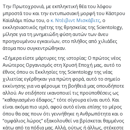
Την Πρωτοχρονιά, με εκπληκτική θέα του λόφου
μπροστά του και την εντυπωσιακή μορφή του Κάστρου
Καϊαλάμι πίσω του, ο
κ. Ντέιβιντ Μισκάβιτς
, ο
εκκλησιαστικός ηγέτης της θρησκείας της Scientology,
μίλησε για τη μνημειώδη φύση αυτών των άνευ
προηγουμένου εγκαινίων, στο πλήθος από χιλιάδες
άτομα που συγκεντρώθηκαν.
«Σήμερα είστε μάρτυρες της ιστορίας: Ο πρώτος νέος
Ανώτερος Οργανισμός στη Χρυσή Εποχή μας, αυτό το
έθνος όπου οι Εκκλησίες της Scientology της νέας
χιλιετίας εγέρθηκαν για πρώτη φορά, αυτό το σημείο
εκκίνησης για να φέρουμε τη βοήθειά μας οπουδήποτε
αλλού. Αν
οτιδήποτε
ικανοποιεί τις προϋποθέσεις ως
“καθαγιασμένο έδαφος,” τότε σίγουρα είναι αυτό. Και
είναι ακόμα πιο ιερό, αφού αυτό είναι
επίσης
το μέρος
όπου θα σας πουν ότι γεννήθηκε η Ανθρωπότητα και ο
“ομφάλιος λώρος” εξακολουθεί να βρίσκεται θαμμένος
κάτω από τα πόδια μας. Αλλά, ούτως ή άλλως, στέκεστε