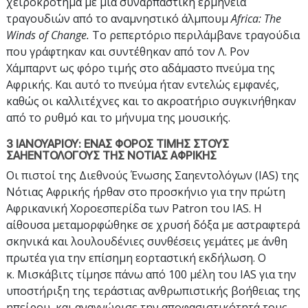
χειροκρότημα με μια συναρπαστική ερμηνεία
τραγουδιών από το αναμνηστικό άλμπουμ
Africa: The
Winds of Change.
Το ρεπερτόριο περιλάμβανε τραγούδια
που γράφτηκαν και συντέθηκαν από τον Λ. Ρον
Χάμπαρντ ως φόρο τιμής στο αδάμαστο πνεύμα της
Αφρικής. Και αυτό το πνεύμα ήταν εντελώς εμφανές,
καθώς οι καλλιτέχνες και το ακροατήριο συγκινήθηκαν
από το ρυθμό και το μήνυμα της μουσικής.
3 ΙΑΝΟΥΑΡΙΟΥ: ΕΝΑΣ ΦΟΡΟΣ ΤΙΜΗΣ ΣΤΟΥΣ
ΣΑΗΕΝΤΟΛΟΓΟΥΣ ΤΗΣ ΝΟΤΙΑΣ ΑΦΡΙΚΗΣ
Οι πιστοί της Διεθνούς Ένωσης Σαηεντολόγων (IAS) της
Νότιας Αφρικής ήρθαν στο προσκήνιο για την πρώτη
Αφρικανική Χοροεσπερίδα των Patron του IAS. Η
αίθουσα μεταμορφώθηκε σε χρυσή δόξα με αστραφτερά
σκηνικά και λουλουδένιες συνθέσεις γεμάτες με άνθη
πρωτέα για την επίσημη εορταστική εκδήλωση. Ο
κ. Μισκάβιτς τίμησε πάνω από 100 μέλη του IAS για την
υποστήριξη της τεράστιας ανθρωπιστικής βοήθειας της
ηπείρου, και αναγνώρισε την αποφασιστικότητά τους