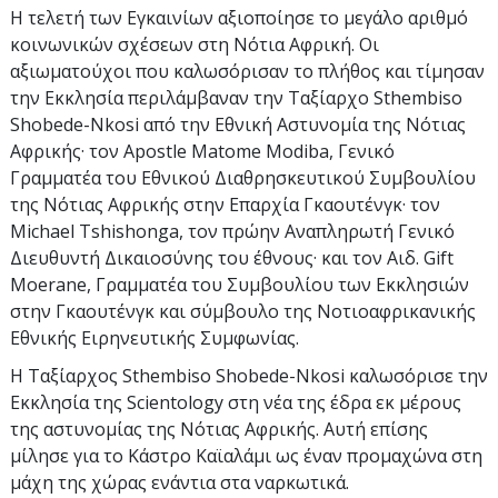
Η τελετή των Εγκαινίων αξιοποίησε το μεγάλο αριθμό
κοινωνικών σχέσεων στη Νότια Αφρική. Οι
αξιωματούχοι που καλωσόρισαν το πλήθος και τίμησαν
την Εκκλησία περιλάμβαναν την Ταξίαρχο Sthembiso
Shobede-Nkosi από την Εθνική Αστυνομία της Νότιας
Αφρικής· τον Apostle Matome Modiba, Γενικό
Γραμματέα του Εθνικού Διαθρησκευτικού Συμβουλίου
της Νότιας Αφρικής στην Επαρχία Γκαουτένγκ· τον
Michael Tshishonga, τον πρώην Αναπληρωτή Γενικό
Διευθυντή Δικαιοσύνης του έθνους· και τον Αιδ. Gift
Moerane, Γραμματέα του Συμβουλίου των Εκκλησιών
στην Γκαουτένγκ και σύμβουλο της Νοτιοαφρικανικής
Εθνικής Ειρηνευτικής Συμφωνίας.
Η Ταξίαρχος Sthembiso Shobede-Nkosi καλωσόρισε την
Εκκλησία της Scientology στη νέα της έδρα εκ μέρους
της αστυνομίας της Νότιας Αφρικής. Αυτή επίσης
μίλησε για το Κάστρο Καϊαλάμι ως έναν προμαχώνα στη
μάχη της χώρας ενάντια στα ναρκωτικά.