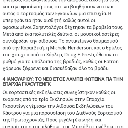
και την αφοσίωσή τους στο να βοηθήσουν να είναι
αυτός ο εορτασμός των Εγκαινίων μια επιτυχία. Η
υπερηφάνεια ήταν αισθητή καθώς αυτοί οι
αφοσιωμένοι Σαηεντολόγοι δέχτηκαν τα βραβεία τους.
Μετά από ένα πολυτελές δείπνο, οι μουσικοί αστέρες
συντάραξαν την αίθουσα. Το αντικείμενο θαυμασμού
από την Καραϊβική, η Michele Henderson, και ο θρύλος
του χιπ-χοπ από το Χάρλεμ, Doug E. Fresh, έθεσαν το
ρυθμό για το υπόλοιπο της βραδιάς, καθώς οι Patron
χόρευαν ξέφρενα και διασκέδαζαν όλο το βράδυ.
4 ΙΑΝΟΥΑΡΙΟΥ: ΤΟ ΝΕΟ ΕΤΟΣ ΛΑΜΠΕΙ ΦΩΤΕΙΝΑ ΓΙΑ ΤΗΝ
ΕΠΑΡΧΙΑ ΓΚΑΟΥΤΕΝΓΚ
Οι εορταστικές εκδηλώσεις συνεχίστηκαν καθώς οι
ενορίτες από το τρίο Εκκλησιών στην Επαρχία
Γκαουτένγκ γέμισαν την Αίθουσα Εκδηλώσεων του
Κάστρου για μια παρουσίαση του Διεθνούς Εορτασμού
της Πρωτοχρονιάς. Προς μεγάλη έκπληξη και
ευχαρίστηση του πλήθους, ο κ. Μισκάβιτς ανέβηκε στη