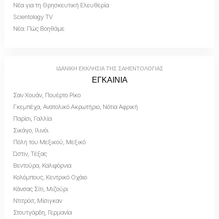
Νέα για τη Θρησκευτική Ελευθερία
Scientology TV
Νέα: Πώς Βοηθάμε
ΙΔΑΝΙΚΗ ΕΚΚΛΗΣΙΑ ΤΗΣ ΣΑΗΕΝΤΟΛΟΓΙΑΣ
ΕΓΚΑΙΝΙΑ
Σαν Χουάν, Πουέρτο Ρίκο
Γκεμπέχα, Ανατολικό Ακρωτήριο, Νότια Αφρική
Παρίσι, Γαλλία
Σικάγο, Ιλινόι
Πόλη του Μεξικού, Μεξικό
Ώστιν, Τέξας
Βεντούρα, Καλιφόρνια
Κολόμπους, Κεντρικό Οχάιο
Κάνσας Σίτι, Μιζούρι
Ντιτρόιτ, Μίσιγκαν
Στουτγάρδη, Γερμανία