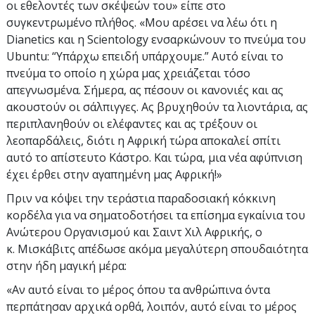
οι εθελοντές των σκέψεών του» είπε στο
συγκεντρωμένο πλήθος. «Μου αρέσει να λέω ότι η
Dianetics και η Scientology ενσαρκώνουν το πνεύμα του
Ubuntu: “Υπάρχω επειδή υπάρχουμε.” Αυτό είναι το
πνεύμα το οποίο η χώρα μας χρειάζεται τόσο
απεγνωσμένα. Σήμερα, ας πέσουν οι κανονιές και ας
ακουστούν οι σάλπιγγες. Ας βρυχηθούν τα λιοντάρια, ας
περιπλανηθούν οι ελέφαντες και ας τρέξουν οι
λεοπαρδάλεις, διότι η Αφρική τώρα αποκαλεί σπίτι
αυτό το απίστευτο Κάστρο. Και τώρα, μια νέα αφύπνιση
έχει έρθει στην αγαπημένη μας Αφρική!»
Πριν να κόψει την τεράστια παραδοσιακή κόκκινη
κορδέλα για να σηματοδοτήσει τα επίσημα εγκαίνια του
Ανώτερου Οργανισμού και Σαιντ Χιλ Αφρικής, ο
κ. Μισκάβιτς απέδωσε ακόμα μεγαλύτερη σπουδαιότητα
στην ήδη μαγική μέρα:
«Αν αυτό είναι το μέρος όπου τα ανθρώπινα όντα
περπάτησαν αρχικά ορθά, λοιπόν, αυτό είναι το μέρος