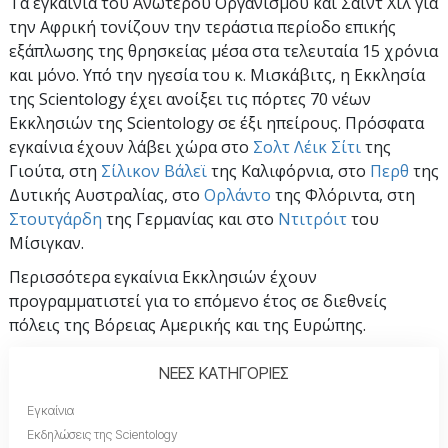
Τα εγκαίνια του Ανώτερου Οργανισμού και Σαιντ Χιλ για
την Αφρική τονίζουν την τεράστια περίοδο επικής
εξάπλωσης της θρησκείας μέσα στα τελευταία 15 χρόνια
και μόνο. Υπό την ηγεσία του κ. Μισκάβιτς, η Εκκλησία
της Scientology έχει ανοίξει τις πόρτες 70 νέων
Εκκλησιών της Scientology σε έξι ηπείρους. Πρόσφατα
εγκαίνια έχουν λάβει χώρα στο
Σολτ Λέικ Σίτι
της
Γιούτα, στη
Σίλικον Βάλεϊ
της Καλιφόρνια, στο
Περθ
της
Δυτικής Αυστραλίας, στο
Ορλάντο
της Φλόριντα, στη
Στουτγάρδη
της Γερμανίας και στο
Ντιτρόιτ
του
Μίσιγκαν.
Περισσότερα εγκαίνια Εκκλησιών έχουν
προγραμματιστεί για το επόμενο έτος σε διεθνείς
πόλεις της Βόρειας Αμερικής και της Ευρώπης.
ΝΕΕΣ ΚΑΤΗΓΟΡΙΕΣ
Εγκαίνια
Εκδηλώσεις της Scientology