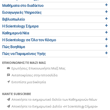
Μαθήματα στο διαδίκτυο
Εισαγωγικές Υπηρεσίες
Βιβλιοπωλείο
Η Scientology Σήμερα
Καθημερινά Νέα
Η Scientology σε Όλο τον Κόσμο
Πώς Βοηθάμε
Πώς να Παραμείνεις Υγιής
ΕΠΙΚΟΙΝΩΝΗΣΤΕ ΜΑΖΙ ΜΑΣ
Ερωτήσεις; Επικοινωνήστε Μαζί Μας
Ανταποκρίσεις στην Ιστοσελίδα
Εντοπίστε μια Εκκλησία
ΚΑΝΤΕ SUBSCRIBE
Αποκτήστε το ενημερωτικό δελτίο των Καθημερινών Νέων
Αποκτήστε το Ενημερωτικό Δελτίο «Η Scientology Σήμερα»