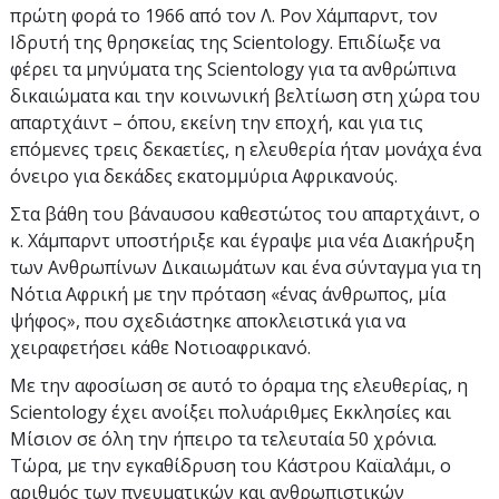
πρώτη φορά το 1966 από τον Λ. Ρον Χάμπαρντ, τον
Ιδρυτή της θρησκείας της Scientology. Επιδίωξε να
φέρει τα μηνύματα της Scientology για τα ανθρώπινα
δικαιώματα και την κοινωνική βελτίωση στη χώρα του
απαρτχάιντ – όπου, εκείνη την εποχή, και για τις
επόμενες τρεις δεκαετίες, η ελευθερία ήταν μονάχα ένα
όνειρο για δεκάδες εκατομμύρια Αφρικανούς.
Στα βάθη του βάναυσου καθεστώτος του απαρτχάιντ, ο
κ. Χάμπαρντ υποστήριξε και έγραψε μια νέα Διακήρυξη
των Ανθρωπίνων Δικαιωμάτων και ένα σύνταγμα για τη
Νότια Αφρική με την πρόταση «ένας άνθρωπος, μία
ψήφος», που σχεδιάστηκε αποκλειστικά για να
χειραφετήσει κάθε Νοτιοαφρικανό.
Με την αφοσίωση σε αυτό το όραμα της ελευθερίας, η
Scientology έχει ανοίξει πολυάριθμες Εκκλησίες και
Μίσιον σε όλη την ήπειρο τα τελευταία 50 χρόνια.
Τώρα, με την εγκαθίδρυση του Κάστρου Καϊαλάμι, ο
αριθμός των πνευματικών και ανθρωπιστικών