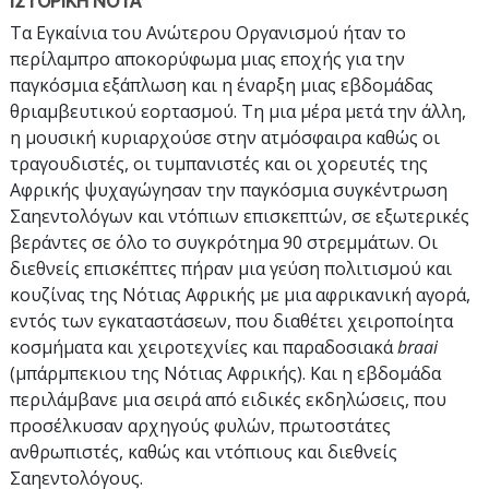
ΙΣΤΟΡΙΚΗ ΝΟΤΑ
Τα Εγκαίνια του Ανώτερου Οργανισμού ήταν το
περίλαμπρο αποκορύφωμα μιας εποχής για την
παγκόσμια εξάπλωση και η έναρξη μιας εβδομάδας
θριαμβευτικού εορτασμού. Τη μια μέρα μετά την άλλη,
η μουσική κυριαρχούσε στην ατμόσφαιρα καθώς οι
τραγουδιστές, οι τυμπανιστές και οι χορευτές της
Αφρικής ψυχαγώγησαν την παγκόσμια συγκέντρωση
Σαηεντολόγων και ντόπιων επισκεπτών, σε εξωτερικές
βεράντες σε όλο το συγκρότημα 90 στρεμμάτων. Οι
διεθνείς επισκέπτες πήραν μια γεύση πολιτισμού και
κουζίνας της Νότιας Αφρικής με μια αφρικανική αγορά,
εντός των εγκαταστάσεων, που διαθέτει χειροποίητα
κοσμήματα και χειροτεχνίες και παραδοσιακά
braai
(μπάρμπεκιου της Νότιας Αφρικής). Και η εβδομάδα
περιλάμβανε μια σειρά από ειδικές εκδηλώσεις, που
προσέλκυσαν αρχηγούς φυλών, πρωτοστάτες
ανθρωπιστές, καθώς και ντόπιους και διεθνείς
Σαηεντολόγους.