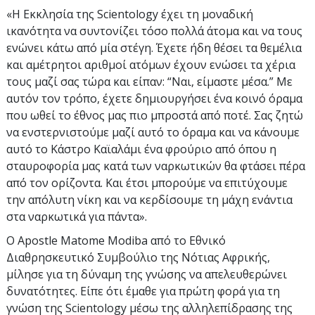
«Η Εκκλησία της Scientology έχει τη μοναδική
ικανότητα να συντονίζει τόσο πολλά άτομα και να τους
ενώνει κάτω από μία στέγη. Έχετε ήδη θέσει τα θεμέλια
και αμέτρητοι αριθμοί ατόμων έχουν ενώσει τα χέρια
τους μαζί σας τώρα και είπαν: “Ναι, είμαστε μέσα.” Με
αυτόν τον τρόπο, έχετε δημιουργήσει ένα κοινό όραμα
που ωθεί το έθνος μας πιο μπροστά από ποτέ. Σας ζητώ
να ενστερνιστούμε μαζί αυτό το όραμα και να κάνουμε
αυτό το Κάστρο Καϊαλάμι ένα φρούριο από όπου η
σταυροφορία μας κατά των ναρκωτικών θα φτάσει πέρα
από τον ορίζοντα. Και έτσι μπορούμε να επιτύχουμε
την απόλυτη νίκη και να κερδίσουμε τη μάχη ενάντια
στα ναρκωτικά για πάντα».
Ο Apostle Matome Modiba από το Εθνικό
Διαθρησκευτικό Συμβούλιο της Νότιας Αφρικής,
μίλησε για τη δύναμη της γνώσης να απελευθερώνει
δυνατότητες. Είπε ότι έμαθε για πρώτη φορά για τη
γνώση της Scientology μέσω της αλληλεπίδρασης της