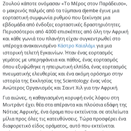
Ζουλού κάποτε ονόμασαν «Το Μέρος στον Παράδεισο»,
ο μακρινός παλμός από τα τύμπανα djembe έγινε μια
εορταστική συμφωνία ρυθμού που ξεκίνησε μια
εβδομάδα από ένδοξες εορταστικές δραστηριότητες.
Περισσότεροι από 4.000 επισκέπτες από όλη την Αφρική
και κάθε γωνιά του πλανήτη είχαν συγκεντρωθεί στο
υπέροχα ανακαινισμένο
Κάστρο Καϊαλάμι
για μια
ιστορική τελετή Εγκαινίων. Ήταν ένας εορτασμός
γεμάτος με υπερηφάνεια και πάθος, ένας εορτασμός
όπου εξυψώθηκε η ηπειρωτική ελπίδα, ένας εορτασμός
πνευματικής ελευθερίας και ένα ακόμη ορόσημο στην
ιστορία της Εκκλησίας της Scientology: ένας νέος
Ανώτερος Οργανισμός και Σαιντ Χιλ για την Αφρική.
Για αιώνες, η καθαγιασμένη κορυφή ενός λόφου στη
Μιντράντ έχει θέα στα απέραντα και πλούσια εδάφη της
Νότιας Αφρικής, ένα όραμα που εκτείνεται σε ατελείωτα
μίλια προς όλες τις κατευθύνσεις. Τώρα προσφέρει ένα
διαφορετικό είδος οράματος, αυτό που εκτείνεται