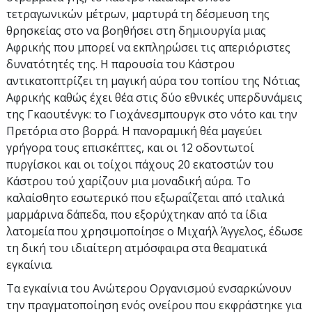
τετραγωνικών μέτρων, μαρτυρά τη δέσμευση της
θρησκείας στο να βοηθήσει στη δημιουργία μιας
Αφρικής που μπορεί να εκπληρώσει τις απεριόριστες
δυνατότητές της. Η παρουσία του Κάστρου
αντικατοπτρίζει τη μαγική αύρα του τοπίου της Νότιας
Αφρικής καθώς έχει θέα στις δύο εθνικές υπερδυνάμεις
της Γκαουτένγκ: το Γιοχάνεσμπουργκ στο νότο και την
Πρετόρια στο βορρά. Η πανοραμική θέα μαγεύει
γρήγορα τους επισκέπτες, και οι 12 οδοντωτοί
πυργίσκοι και οι τοίχοι πάχους 20 εκατοστών του
Κάστρου τού χαρίζουν μια μοναδική αύρα. Το
καλαίσθητο εσωτερικό που εξωραΐζεται από ιταλικά
μαρμάρινα δάπεδα, που εξορύχτηκαν από τα ίδια
λατομεία που χρησιμοποίησε ο Μιχαήλ Άγγελος, έδωσε
τη δική του ιδιαίτερη ατμόσφαιρα στα θεαματικά
εγκαίνια.
Τα εγκαίνια του Ανώτερου Οργανισμού ενσαρκώνουν
την πραγματοποίηση ενός ονείρου που εκφράστηκε για