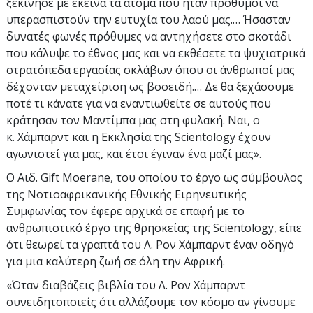
ξεκίνησε με εκείνα τα άτομα που ήταν πρόθυμοι να
υπερασπιστούν την ευτυχία του λαού μας.… Ήσασταν
δυνατές φωνές πρόθυμες να αντηχήσετε στο σκοτάδι
που κάλυψε το έθνος μας και να εκθέσετε τα ψυχιατρικά
στρατόπεδα εργασίας σκλάβων όπου οι άνθρωποί μας
δέχονταν μεταχείριση ως βοοειδή.… Δε θα ξεχάσουμε
ποτέ τι κάνατε για να εναντιωθείτε σε αυτούς που
κράτησαν τον Μαντίμπα μας στη φυλακή. Ναι, ο
κ. Χάμπαρντ και η Εκκλησία της Scientology έχουν
αγωνιστεί για μας, και έτσι έγιναν ένα μαζί μας».
Ο Αιδ. Gift Moerane, του οποίου το έργο ως σύμβουλος
της Νοτιοαφρικανικής Εθνικής Ειρηνευτικής
Συμφωνίας τον έφερε αρχικά σε επαφή με το
ανθρωπιστικό έργο της θρησκείας της Scientology, είπε
ότι θεωρεί τα γραπτά του Λ. Ρον Χάμπαρντ έναν οδηγό
για μια καλύτερη ζωή σε όλη την Αφρική.
«Όταν διαβάζεις βιβλία του Λ. Ρον Χάμπαρντ
συνειδητοποιείς ότι αλλάζουμε τον κόσμο αν γίνουμε