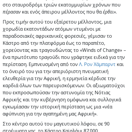
στο σταυροδρόμι τριών εκατομμυρίων χρόνων που
πέρασαν
και ενός άπειρου μέλλοντος που θα
έρθει».
Προς τιμήν αυτού του εξαίρετου μέλλοντος, μια
χορωδία εκατοντάδων ατόμων ντυμένοι με
παραδοσιακές αφρικανικές φορεσιές, γέμισαν το
Κάστρο από την πλατφόρμα έως το παραπέτο,
χορεύοντας και τραγουδώντας το «Winds of Change» –
ένα πρωτότυπο τραγούδι που γράφτηκε ειδικά για την
περίσταση. Εμπνευσμένη από τον
Λ. Ρον Χάμπαρντ
και
το όνειρό του για την απεριόριστη πνευματική
ελευθερία για την Αφρική, η ερμηνεία κέρδισε την
καρδιά όλων των παρευρισκόμενων. Οι αξιωματούχοι
που εκπροσωπούσαν την αστυνομία της Νότιας
Αφρικής και την κυβέρνηση ομόφωνα και συλλογικά
εγκωμίασαν την ιστορική περίσταση ως μια «νέα
αφύπνιση για την αγαπημένη μας Αφρική».
Στο κέντρο αυτού του μαγευτικού λόφου, σε 90
στρέμματα γης, το Κάστρο Καϊαλάμι 87.000