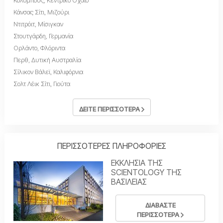
Κολόμπους, Κεντρικό Οχάιο
Κάνσας Σίτι, Μιζούρι
Ντιτρόιτ, Μίσιγκαν
Στουτγάρδη, Γερμανία
Ορλάντο, Φλόριντα
Περθ, Δυτική Αυστραλία
Σίλικον Βάλεϊ, Καλιφόρνια
Σολτ Λέικ Σίτι, Γιούτα
ΔΕΙΤΕ ΠΕΡΙΣΣΟΤΕΡΑ
ΠΕΡΙΣΣΟΤΕΡΕΣ ΠΛΗΡΟΦΟΡΙΕΣ
ΕΚΚΛΗΣΙΑ ΤΗΣ
SCIENTOLOGY ΤΗΣ
ΒΑΣΙΛΕΙΑΣ
ΔΙΑΒΑΣΤΕ
ΠΕΡΙΣΣΟΤΕΡΑ