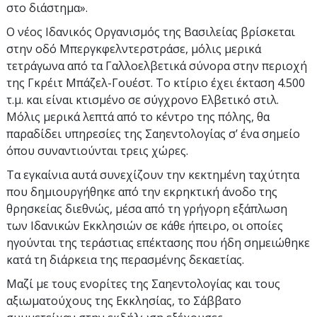
στο διάστημα».
Ο νέος Ιδανικός Οργανισμός της Βασιλείας βρίσκεται
στην οδό Μπεργκφελντερστράσε, μόλις μερικά
τετράγωνα από τα Γαλλοελβετικά σύνορα στην περιοχή
της Γκρέιτ Μπάζελ-Γουέστ. Το κτίριο έχει έκταση 4.500
τ.μ. και είναι κτισμένο σε σύγχρονο Ελβετικό στιλ.
Μόλις μερικά λεπτά από το κέντρο της πόλης, θα
παραδίδει υπηρεσίες της Σαηεντολογίας σ’ ένα σημείο
όπου συναντιούνται τρεις χώρες.
Τα εγκαίνια αυτά συνεχίζουν την κεκτημένη ταχύτητα
που δημιουργήθηκε από την εκρηκτική άνοδο της
θρησκείας διεθνώς, μέσα από τη γρήγορη εξάπλωση
των Ιδανικών Εκκλησιών σε κάθε ήπειρο, οι οποίες
ηγούνται της τεράστιας επέκτασης που ήδη σημειώθηκε
κατά τη διάρκεια της περασμένης δεκαετίας.
Μαζί με τους ενορίτες της Σαηεντολογίας και τους
αξιωματούχους της Εκκλησίας, το Σάββατο