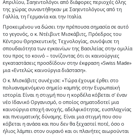
Απριλίου, Σαηεντολόγοι από διάφορες περιοχές όλης
της χώρας συναντήθηκαν με Σαηεντολόγους από τη
Γαλλία, τη Γερμανία και την Ιταλία.
Προκειμένου να δώσει την πρέπουσα σημασία σε αυτό
το γεγονός, ο κ. Ντέιβιντ Μισκάβιτς, Πρόεδρος του
Κέντρου Θρησκευτικής Τεχνολογίας, συνόψισε τη
σπουδαιότητα των εγκαινίων της Βασιλείας στην ομιλία
του προς το κοινό – τονίζοντας ότι οι καινούργιες
εγκαταστάσεις προσδίδουν στην έκφραση «Swiss Made»
μια «Εντελώς καινούργια διάσταση».
Ο κ. Μισκάβιτς συνέχισε: «Τώρα έχουμε έρθει στο
πολυαναμενόμενο σημείο καμπής στην Ευρωπαϊκή
ιστορία. Είναι η στιγμή που η κορδέλα κόβεται σ’ έναν
νέο Ιδανικό Οργανισμό, ο οποίος σηματοδοτεί μια
καινούργια εποχή ανοχής, αδελφικότητας, ευσπλαχνίας
και πνευματικής δύναμης. Είναι μια στιγμή που σου
κόβεται η ανάσα και που δεν θα ξεχαστεί ποτέ, όσο ο
ήλιος λάμπει στον ουρανό και οι πλανήτες αιωρούνται