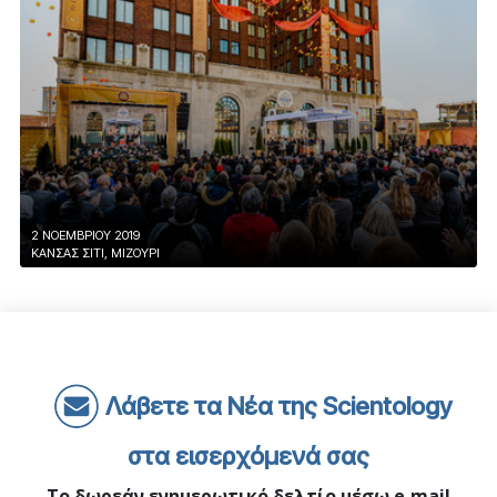
2 ΝΟΕΜΒΡΙΟΥ 2019
ΚΆΝΣΑΣ ΣΊΤΙ, ΜΙΖΟΎΡΙ
Λάβετε τα Νέα της Scientology
στα εισερχόμενά σας
Το δωρεάν ενημερωτικό δελτίο μέσω e‑mail