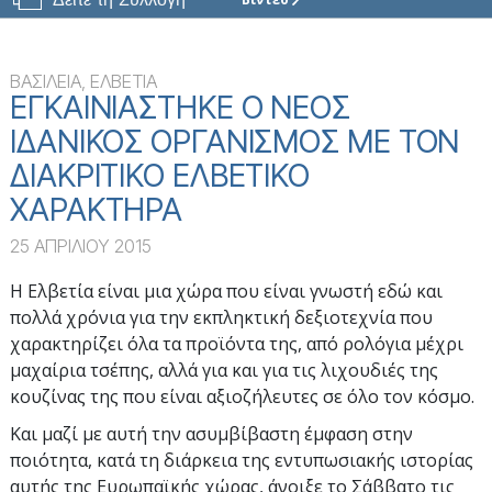
ΕΚΚΛΗΣΙΑ
ΤΗΣ
SCIENTOLOGY
ΤΗΣ
ΒΑΣΙΛΕΙΑ, ΕΛΒΕΤΙΑ
ΒΑΣΙΛΕΙΑΣ
ΕΓΚΑΙΝΙΑΣΤΗΚΕ Ο ΝΕΟΣ
ΙΔΑΝΙΚΟΣ ΟΡΓΑΝΙΣΜΟΣ ΜΕ ΤΟΝ
ΕΠΙΣΗΜΑ
ΔΙΑΚΡΙΤΙΚΟ ΕΛΒΕΤΙΚΟ
ΕΓΚΑΙΝΙΑ
ΧΑΡΑΚΤΗΡΑ
25 ΑΠΡΙΛΙΟΥ 2015
Η Ελβετία είναι μια χώρα που είναι γνωστή εδώ και
πολλά χρόνια για την εκπληκτική δεξιοτεχνία που
χαρακτηρίζει όλα τα προϊόντα της, από ρολόγια μέχρι
μαχαίρια τσέπης, αλλά για και για τις λιχουδιές της
κουζίνας της που είναι αξιοζήλευτες σε όλο τον κόσμο.
Και μαζί με αυτή την ασυμβίβαστη έμφαση στην
ποιότητα, κατά τη διάρκεια της εντυπωσιακής ιστορίας
αυτής της Ευρωπαϊκής χώρας, άνοιξε το Σάββατο τις