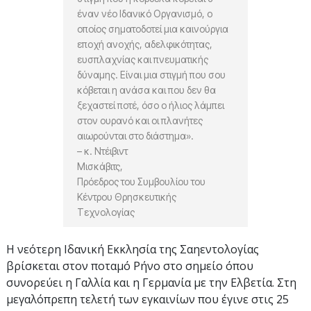
έναν νέο Ιδανικό Οργανισμό, ο
οποίος σηματοδοτεί μια καινούργια
εποχή ανοχής, αδελφικότητας,
ευσπλαχνίας και πνευματικής
δύναμης. Είναι μια στιγμή που σου
κόβεται η ανάσα και που δεν θα
ξεχαστεί ποτέ, όσο ο ήλιος λάμπει
στον ουρανό και οι πλανήτες
αιωρούνται στο διάστημα».
– κ. Ντέιβιντ
Μισκάβιτς,
Πρόεδρος του Συμβουλίου του
Κέντρου Θρησκευτικής
Τεχνολογίας
Η νεότερη Ιδανική Εκκλησία της Σαηεντολογίας
βρίσκεται στον ποταμό Ρήνο στο σημείο όπου
συνορεύει η Γαλλία και η Γερμανία με την Ελβετία. Στη
μεγαλόπρεπη τελετή των εγκαινίων που έγινε στις 25