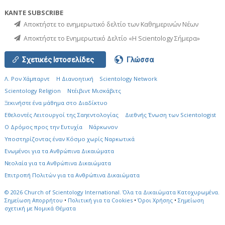
ΚΑΝΤΕ SUBSCRIBE
Αποκτήστε το ενημερωτικό δελτίο των Καθημερινών Νέων
Αποκτήστε το Ενημερωτικό Δελτίο «Η Scientology Σήμερα»
Σχετικές Ιστοσελίδες
Γλώσσα
Λ. Ρον Χάμπαρντ
Η Διανοητική
Scientology Network
Scientology Religion
Ντέιβιντ Μισκάβιτς
Ξεκινήστε ένα μάθημα στο Διαδίκτυο
Εθελοντές Λειτουργοί της Σαηεντολογίας
Διεθνής Ένωση των Scientologist
Ο Δρόμος προς την Ευτυχία
Νάρκωνον
Υποστηρίζοντας έναν Κόσμο χωρίς Ναρκωτικά
Ενωµένοι για τα Ανθρώπινα Δικαιώµατα
Νεολαία για τα Ανθρώπινα Δικαιώματα
Επιτροπή Πολιτών για τα Ανθρώπινα Δικαιώματα
© 2026
Church of Scientology International.
Όλα τα Δικαιώματα Κατοχυρωμένα.
Σημείωση Απορρήτου
•
Πολιτική για τα Cookies
•
Όροι Χρήσης
•
Σημείωση
σχετική με Νομικά Θέματα