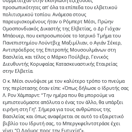
συμμετείχαν στην εκδήλωση εξέχουσες
προσωπικότητες απ’ όλα τα επίπεδα του ελβετικού
πολιτισμικού τοπίου. Ανάμεσα στους
παρευρισκομένους ήταν ο Ρόμπερτ Μέσι, Πρώην
Ομοσπονδιακός Δικαστής της Ελβετίας, ο Δρ Γιόχαν
Μπάουερ, που εκπροσωπούσε το Ιατρικό Τμήμα του
Πανεπιστημίου Λούντβιχ Μαξιμίλιαν, ο Αγιάν Σέκερ,
Αντιπρόεδρος της Επιτροπής Μουσουλμάνων στη
Βασιλεία, και τέλος ο Μάρκο Πούλβερ, Γενικός
Διευθυντής Κορυφαίας Κατασκευαστικής Εταιρείας
στην Ελβετία.
Ο κ. Μέσι συνόψισε με τον καλύτερο τρόπο το πνεύμα
της περίστασης όταν είπε: «Όπως δήλωσε ο Ιδρυτής σας
Λ. Ρον Χάμπαρντ: “Την ημέρα που θα μπορούμε να
εμπιστευόμαστε απόλυτα ο ένας τον άλλο, θα υπάρξει
ειρήνη στη Γη”. Σήμερα για τους ανθρώπους της
Βασιλείας και όπως αναφέρεται σε αυτό το εξαιρετικό
βιβλίο του Ιδρυτή σας, το Μπεργκφελντστράσε έχει
γίνει “Ο Δρόμος προς την Ευτυχία”».